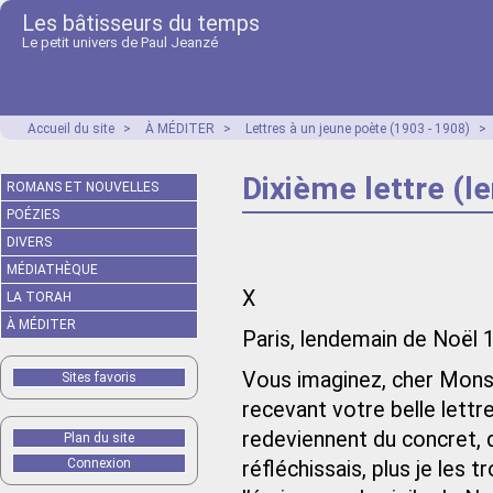
Les bâtisseurs du temps
Le petit univers de Paul Jeanzé
Accueil du site
>
À MÉDITER
>
Lettres à un jeune poète (1903 - 1908)
>
Dixième lettre (
ROMANS ET NOUVELLES
POÉZIES
DIVERS
MÉDIATHÈQUE
X
LA TORAH
À MÉDITER
Paris, lendemain de Noël 
Vous imaginez, cher Monsie
Sites favoris
recevant votre belle lett
redeviennent du concret, d
Plan du site
Connexion
réfléchissais, plus je les