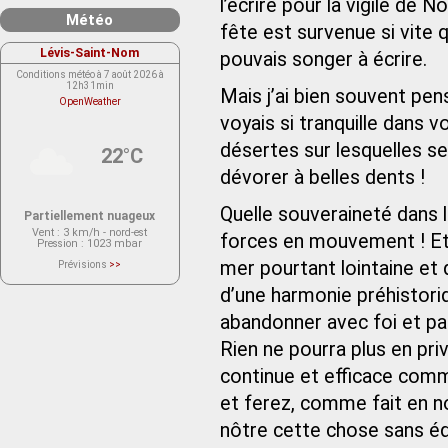
l’écrire pour la vigile de No
Météo
fête est survenue si vite 
Lévis-Saint-Nom
pouvais songer à écrire.
Conditions météo à 7 août 2026 à
12h31min
Mais j’ai bien souvent pe
OpenWeather
voyais si tranquille dans 
désertes sur lesquelles s
22°C
dévorer à belles dents !
Quelle souveraineté dans le
Partiellement nuageux
Vent
: 3 km/h - nord-est
forces en mouvement ! Et 
Pression
: 1023 mbar
mer pourtant lointaine et 
Prévisions
>>
Le service OpenWeather ne fournit
actuellement aucune prévision
d’une harmonie préhistori
météorologique sur le lieu Lévis-
Saint-Nom.
abandonner avec foi et pat
Veuillez consulter le message du
service ci-dessous.
(401 - Invalid API key. Please see
Rien ne pourra plus en priv
https://openweathermap.org/faq#error401
for more info.)
continue et efficace comm
et ferez, comme fait en n
nôtre cette chose sans équ