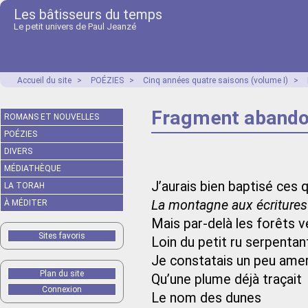
Les bâtisseurs du temps
Le petit univers de Paul Jeanzé
Accueil du site
>
POÉZIES
>
Cinq années quatre saisons (volume I)
>
Fragment aband
ROMANS ET NOUVELLES
POÉZIES
DIVERS
MÉDIATHÈQUE
J’aurais bien baptisé ces
LA TORAH
La montagne aux écritures
À MÉDITER
Mais par-delà les forêts 
Sites favoris
Loin du petit ru serpentan
Je constatais un peu ame
Plan du site
Qu’une plume déjà traçait
Connexion
Le nom des dunes