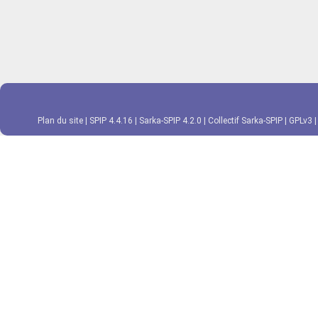
Plan du site
|
SPIP 4.4.16
|
Sarka-SPIP 4.2.0
|
Collectif Sarka-SPIP
|
GPLv3