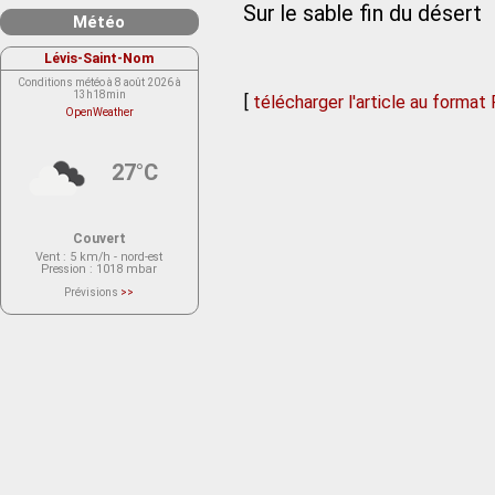
Sur le sable fin du désert
Météo
Lévis-Saint-Nom
Conditions météo à 8 août 2026 à
13h18min
[
télécharger l'article au format
OpenWeather
27°C
Couvert
Vent
: 5 km/h - nord-est
Pression
: 1018 mbar
Prévisions
>>
Le service OpenWeather ne fournit
actuellement aucune prévision
météorologique sur le lieu Lévis-
Saint-Nom.
Veuillez consulter le message du
service ci-dessous.
(401 - Invalid API key. Please see
https://openweathermap.org/faq#error401
for more info.)