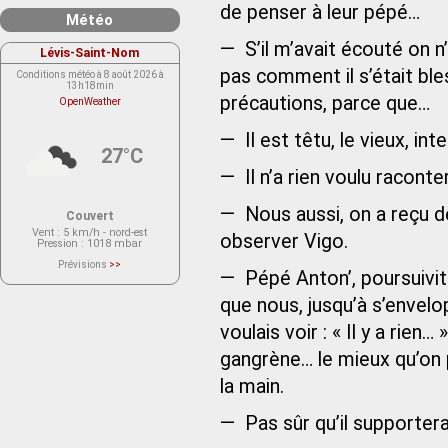
de penser à leur pépé…
Météo
— S’il m’avait écouté on n
Lévis-Saint-Nom
pas comment il s’était bles
Conditions météo à 8 août 2026 à
13h18min
précautions, parce que…
OpenWeather
— Il est têtu, le vieux, in
27°C
— Il n’a rien voulu raconte
— Nous aussi, on a reçu de
Couvert
Vent
: 5 km/h - nord-est
observer Vigo.
Pression
: 1018 mbar
Prévisions
>>
— Pépé Anton’, poursuivit 
Le service OpenWeather ne fournit
actuellement aucune prévision
météorologique sur le lieu Lévis-
que nous, jusqu’à s’envelop
Saint-Nom.
Veuillez consulter le message du
voulais voir : « Il y a rien
service ci-dessous.
(401 - Invalid API key. Please see
https://openweathermap.org/faq#error401
gangrène… le mieux qu’on p
for more info.)
la main.
— Pas sûr qu’il supporter