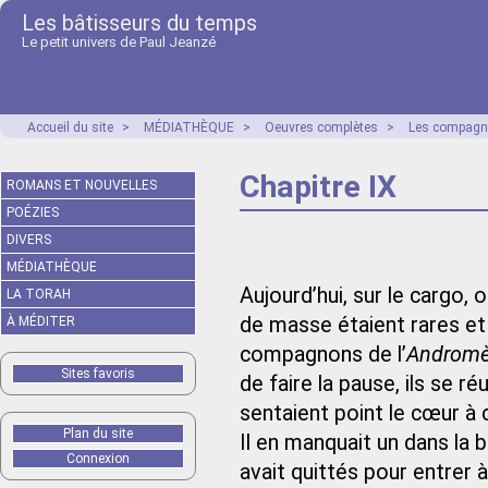
Les bâtisseurs du temps
Le petit univers de Paul Jeanzé
Accueil du site
>
MÉDIATHÈQUE
>
Oeuvres complètes
>
Les compagno
Chapitre IX
ROMANS ET NOUVELLES
POÉZIES
DIVERS
MÉDIATHÈQUE
Aujourd’hui, sur le cargo, 
LA TORAH
de masse étaient rares et 
À MÉDITER
compagnons de l’
Androm
Sites favoris
de faire la pause, ils se réu
sentaient point le cœur à c
Plan du site
Il en manquait un dans la b
Connexion
avait quittés pour entrer à