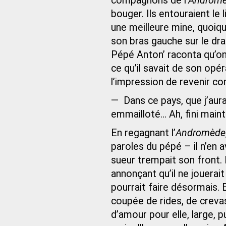
compagnons de l’
Androm
bouger. Ils entouraient le l
une meilleure mine, quoique 
son bras gauche sur le drap
Pépé Anton’ raconta qu’on 
ce qu’il savait de son opéra
l’impression de revenir co
— Dans ce pays, que j’aur
emmailloté… Ah, fini maint
En regagnant l’
Andromède
paroles du pépé – il n’en av
sueur trempait son front. Il
annonçant qu’il ne jouerai
pourrait faire désormais. E
coupée de rides, de crevas
d’amour pour elle, large, p