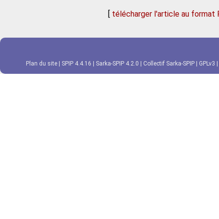
[
télécharger l'article au format
Plan du site
|
SPIP 4.4.16
|
Sarka-SPIP 4.2.0
|
Collectif Sarka-SPIP
|
GPLv3