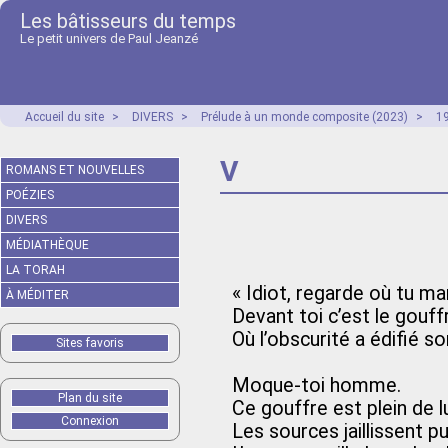
Les bâtisseurs du temps
Le petit univers de Paul Jeanzé
Accueil du site
>
DIVERS
>
Prélude à un monde composite (2023)
>
1
V
ROMANS ET NOUVELLES
POÉZIES
DIVERS
MÉDIATHÈQUE
LA TORAH
« Idiot, regarde où tu ma
À MÉDITER
Devant toi c’est le gouff
Où l’obscurité a édifié s
Sites favoris
Moque-toi homme.
Plan du site
Ce gouffre est plein de l
Connexion
Les sources jaillissent p