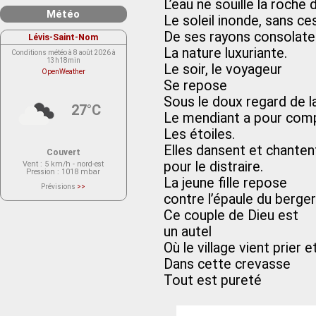
L’eau ne souille la roche d
Météo
Le soleil inonde, sans ce
De ses rayons consolate
Lévis-Saint-Nom
La nature luxuriante.
Conditions météo à 8 août 2026 à
13h18min
Le soir, le voyageur
OpenWeather
Se repose
Sous le doux regard de la
27°C
Le mendiant a pour com
Les étoiles.
Elles dansent et chanten
Couvert
pour le distraire.
Vent
: 5 km/h - nord-est
Pression
: 1018 mbar
La jeune fille repose
Prévisions
>>
Le service OpenWeather ne fournit
contre l’épaule du berger
actuellement aucune prévision
météorologique sur le lieu Lévis-
Ce couple de Dieu est
Saint-Nom.
Veuillez consulter le message du
un autel
service ci-dessous.
(401 - Invalid API key. Please see
Où le village vient prier e
https://openweathermap.org/faq#error401
for more info.)
Dans cette crevasse
Tout est pureté