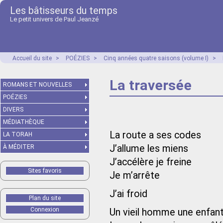
Les bâtisseurs du temps
Le petit univers de Paul Jeanzé
Accueil du site
>
POÉZIES
>
Cinq années quatre saisons (volume I)
>
La traversée
ROMANS ET NOUVELLES
POÉZIES
DIVERS
MÉDIATHÈQUE
La route a ses codes
LA TORAH
J’allume les miens
À MÉDITER
J’accélère je freine
Sites favoris
Je m’arrête
J’ai froid
Plan du site
Connexion
Un vieil homme une enfan