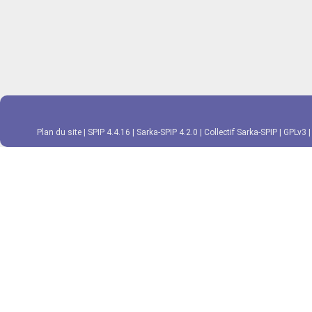
Plan du site
|
SPIP 4.4.16
|
Sarka-SPIP 4.2.0
|
Collectif Sarka-SPIP
|
GPLv3