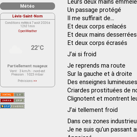
Leurs deux mains emmêl
Météo
Un passage protégé
Lévis-Saint-Nom
Il me suffirait de…
Conditions météo à 7 août 2026 à
Et deux corps enlacés
12h31min
OpenWeather
Et deux mains desserrées
Et deux corps écrasés
22°C
J’ai si froid
Je reprends ma route
Partiellement nuageux
Vent
: 3 km/h - nord-est
Sur la gauche et à droite
Pression
: 1023 mbar
Des enseignes lumineuse
Prévisions
>>
Le service OpenWeather ne fournit
actuellement aucune prévision
Criardes prostituées de n
météorologique sur le lieu Lévis-
Saint-Nom.
Clignotent et montrent le
Veuillez consulter le message du
service ci-dessous.
(401 - Invalid API key. Please see
https://openweathermap.org/faq#error401
J’ai tellement froid
for more info.)
Dans ces zones industrie
Je ne suis qu’un passant