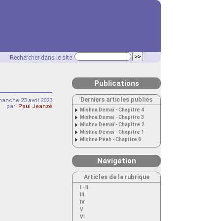
Rechercher dans le site
Publications
Derniers articles publiés
anche 23 avril 2023
par
Paul Jeanzé
Mishna Demaï - Chapitre 4
Mishna Demaï - Chapitre 3
Mishna Demaï - Chapitre 2
Mishna Demaï - Chapitre 1
Mishna Péah - Chapitre 8
Navigation
Articles de la rubrique
I - II
III
IV
V
VI