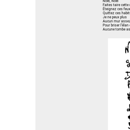
Noël, Noël
Faites taire cett
Éteignez ces feu
Quittez ces habi
Je ne peux plus
Aucun mur assez
Pour briser l’élan
Aucune tombe as