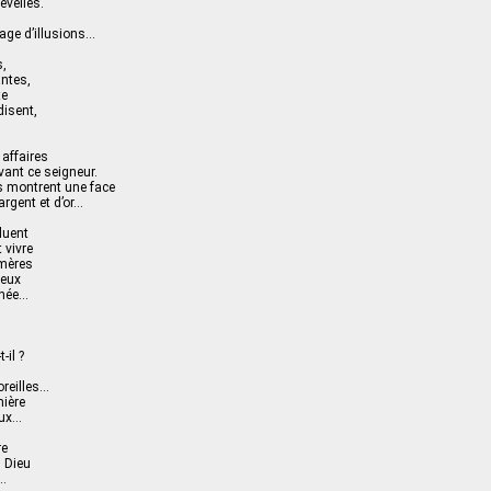
evelies.
age d’illusions…
s,
antes,
te
disent,
affaires
vant ce seigneur.
s montrent une face
’argent et d’or…
luent
 vivre
émères
feux
inée…
-il ?
oreilles…
mière
eux…
re
 Dieu
r…