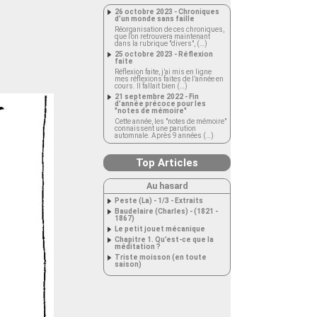
26 octobre 2023 - Chroniques
d’un monde sans faille
Réorganisation de ces chroniques,
que l’on retrouvera maintenant
dans la rubrique "divers", (…)
25 octobre 2023 - Réflexion
faite
Réflexion faite, j’ai mis en ligne
mes réflexions faites de l’année en
cours. Il fallait bien (…)
21 septembre 2022 - Fin
d’année précoce pour les
"notes de mémoire"
Cette année, les "notes de mémoire"
connaissent une parution
automnale. Après 9 années (…)
Top Articles
Au hasard
Peste (La) - 1/3 - Extraits
Baudelaire (Charles) - (1821 -
1867)
Le petit jouet mécanique
Chapitre 1. Qu’est-ce que la
méditation ?
Triste moisson (en toute
saison)