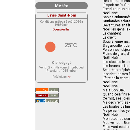
Des disputes ens
L’espoir se faufile
Météo
Étendu sur un nu
Noël, Noël
Lévis-Saint-Nom
Sapins enluminé
Guirlandes éclat
Conditions météo à 5 août 2026 à
19h59min
Devantures en fê
Noël, les gens le 
OpenWeather
Le chantent
Le crient.
Soucis, ennemis, 
25°C
S’agenouillent de
Personnes, objet
Pleine de givre, d
Noël, Noël…
Les cloches le sa
Ciel dégagé
Les heures le font
Vent
: 2 km/h - ouest nord-ouest
Ses trésors éph
Pression
: 1018 mbar
Inondent de ses 
Prévisions
>>
L’âtre de la chem
Le service OpenWeather ne fournit
Noël, Noël
actuellement aucune prévision
Noël, Noël…
météorologique sur le lieu Lévis-
Saint-Nom.
Mais Bon Dieu
Veuillez consulter le message du
Quand cela finira-t
service ci-dessous.
Ce mot, ses joies
(401 - Invalid API key. Please see
https://openweathermap.org/faq#error401
Me déchirent les 
for more info.)
Les boules de lu
Me percent les y
Noël, Noël
Mon cœur se ser
Mes veines… Bon
Elles vont éclate