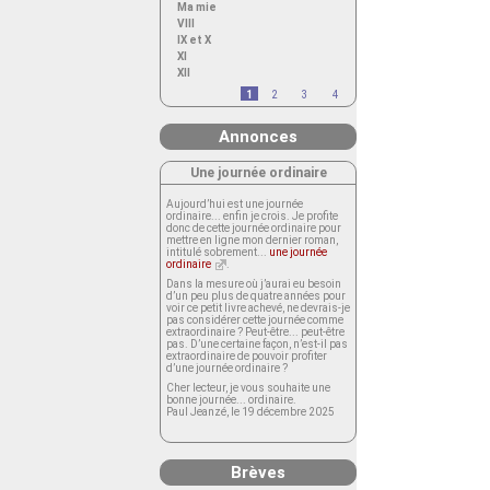
Ma mie
VIII
IX et X
XI
XII
1
2
3
4
Annonces
Une journée ordinaire
Aujourd’hui est une journée
ordinaire... enfin je crois. Je profite
donc de cette journée ordinaire pour
mettre en ligne mon dernier roman,
intitulé sobrement...
une journée
ordinaire
.
Dans la mesure où j’aurai eu besoin
d’un peu plus de quatre années pour
voir ce petit livre achevé, ne devrais-je
pas considérer cette journée comme
extraordinaire ? Peut-être... peut-être
pas. D’une certaine façon, n’est-il pas
extraordinaire de pouvoir profiter
d’une journée ordinaire ?
Cher lecteur, je vous souhaite une
bonne journée... ordinaire.
Paul Jeanzé, le 19 décembre 2025
Brèves