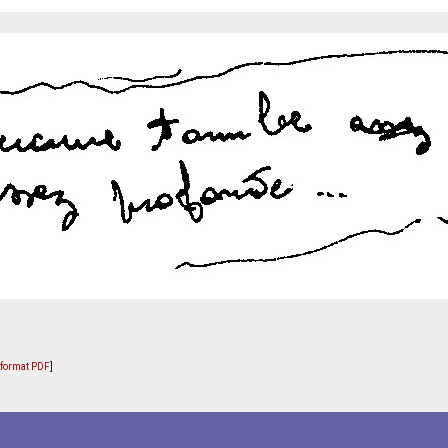
u format PDF
]