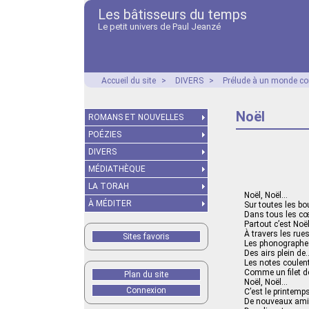
Les bâtisseurs du temps
Le petit univers de Paul Jeanzé
Accueil du site
>
DIVERS
>
Prélude à un monde co
Noël
ROMANS ET NOUVELLES
POÉZIES
DIVERS
MÉDIATHÈQUE
LA TORAH
Noël, Noël…
À MÉDITER
Sur toutes les b
Dans tous les c
Partout c’est Noël
À travers les rue
Sites favoris
Les phonographes 
Des airs plein de
Les notes coule
Comme un filet de
Plan du site
Noël, Noël…
Connexion
C’est le printemp
De nouveaux ami