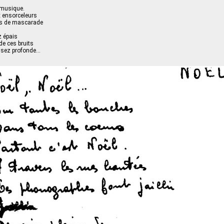
e musique.
x ensorceleurs
ts de mascarade
 épais
 de ces bruits
sez profonde…