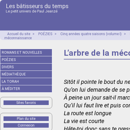
Les bâtisseurs du temps
Le petit univers de Paul Jeanzé
Accueil du site
>
POÉZIES
>
Cinq années quatre saisons (volume I)
>
méconnaissance
L’arbre de la mé
ROMANS ET NOUVELLES
POÉZIES
DIVERS
MÉDIATHÈQUE
Sitôt il pointe le bout du n
LA TORAH
Qu’on lui demande de se p
À MÉDITER
À peine un jour sait-il mar
Sites favoris
Qu’il lui faut lire et puis c
La route est longue
Plan du site
La vie est courte
Connexion
Hâte-toi donc sans te pres