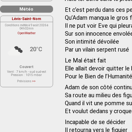
Météo
Et c’est perdu dans ces 
Qu’Adam manqua le gros f
Lévis-Saint-Nom
Il ne put voir Eve qui pleur
Conditions météo à 9 août 2026 à
04h02min
Sur son innocence envolé
OpenWeather
Son intimité dévoilée
20°C
Par un vilain serpent rusé
Le Mal était fait
Couvert
Elle allait devoir quitter le
Vent
: 7 km/h - sud sud-est
Pression
: 1015 mbar
Pour le Bien de l’Humanit
Prévisions
>>
Le service OpenWeather ne fournit
Adam de son côté contin
actuellement aucune prévision
météorologique sur le lieu Lévis-
Sa route au milieu des fig
Saint-Nom.
Veuillez consulter le message du
service ci-dessous.
Quand il vit une pomme s
(401 - Invalid API key. Please see
https://openweathermap.org/faq#error401
Et voulut dedans y croque
for more info.)
Incapable de se décider
Il retourna vers le figuier