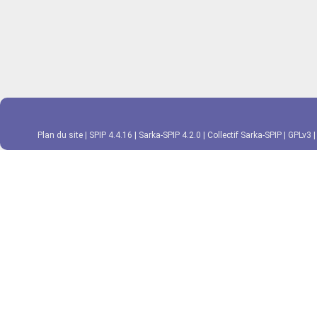
Plan du site
|
SPIP 4.4.16
|
Sarka-SPIP 4.2.0
|
Collectif Sarka-SPIP
|
GPLv3