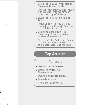
26 octobre 2023 - Chroniques
d’un monde sans faille
Réorganisation de ces chroniques,
que l’on retrouvera maintenant
dans la rubrique "divers", (…)
25 octobre 2023 - Réflexion
faite
Réflexion faite, j’ai mis en ligne
mes réflexions faites de l’année en
cours. Il fallait bien (…)
21 septembre 2022 - Fin
d’année précoce pour les
"notes de mémoire"
Cette année, les "notes de mémoire"
connaissent une parution
automnale. Après 9 années (…)
Top Articles
Au hasard
Le quartier de la gare
Chapitre XV (Maria
Chapdelaine)
Quand sonnera la fin de…
Convalescence
Prise de conscience