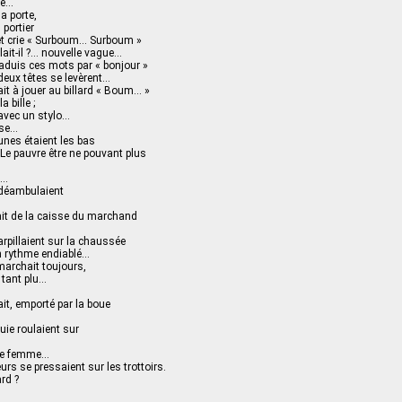
le…
a porte,
 portier
 et crie « Surboum… Surboum »
lait-il ?… nouvelle vague…
traduis ces mots par « bonjour »
 deux têtes se levèrent…
ait à jouer au billard « Boum… »
 bille ;
 avec un stylo…
sse…
unes étaient les bas
. Le pauvre être ne pouvant plus
…
x…
 déambulaient
ait de la caisse du marchand
arpillaient sur la chaussée
n rythme endiablé…
marchait toujours,
 tant plu…
ait, emporté par la boue
uie roulaient sur
une femme…
s se pressaient sur les trottoirs.
ard ?