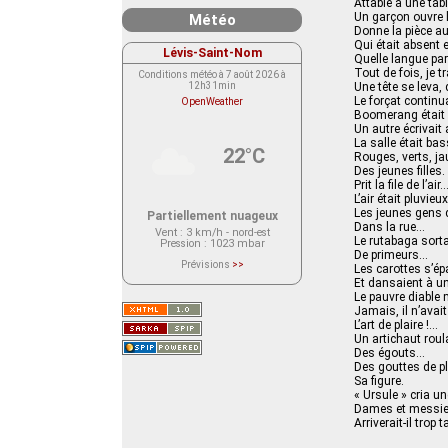
Attablé à une tab
Un garçon ouvre l
Météo
Donne la pièce au
Qui était absent
Lévis-Saint-Nom
Quelle langue par
Tout de fois, je 
Conditions météo à 7 août 2026 à
12h31min
Une tête se leva,
Le forçat continu
OpenWeather
Boomerang était la
Un autre écrivait
La salle était ba
22°C
Rouges, verts, ja
Des jeunes filles
Prit la file de l’air
L’air était pluvieu
Les jeunes gens
Partiellement nuageux
Dans la rue…
Vent
: 3 km/h - nord-est
Le rutabaga sort
Pression
: 1023 mbar
De primeurs…
Prévisions
>>
Les carottes s’ép
Le service OpenWeather ne fournit
Et dansaient à u
actuellement aucune prévision
Le pauvre diable 
météorologique sur le lieu Lévis-
Saint-Nom.
Jamais, il n’avait
Veuillez consulter le message du
L’art de plaire !…
service ci-dessous.
Un artichaut roul
(401 - Invalid API key. Please see
https://openweathermap.org/faq#error401
Des égouts…
for more info.)
Des gouttes de pl
Sa figure.
« Ursule » cria 
Dames et messieur
Arriverait-il trop t