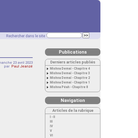
Rechercher dans le site
Publications
Derniers articles publiés
anche 23 avril 2023
par
Paul Jeanzé
Mishna Demaï - Chapitre 4
Mishna Demaï - Chapitre 3
Mishna Demaï - Chapitre 2
Mishna Demaï - Chapitre 1
Mishna Péah - Chapitre 8
Navigation
Articles de la rubrique
I - II
III
IV
V
VI