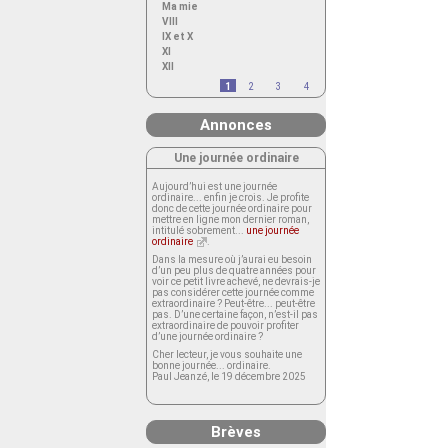
Ma mie
VIII
IX et X
XI
XII
1
2
3
4
Annonces
Une journée ordinaire
Aujourd’hui est une journée
ordinaire... enfin je crois. Je profite
donc de cette journée ordinaire pour
mettre en ligne mon dernier roman,
intitulé sobrement...
une journée
ordinaire
.
Dans la mesure où j’aurai eu besoin
d’un peu plus de quatre années pour
voir ce petit livre achevé, ne devrais-je
pas considérer cette journée comme
extraordinaire ? Peut-être... peut-être
pas. D’une certaine façon, n’est-il pas
extraordinaire de pouvoir profiter
d’une journée ordinaire ?
Cher lecteur, je vous souhaite une
bonne journée... ordinaire.
Paul Jeanzé, le 19 décembre 2025
Brèves