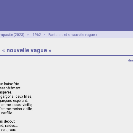
mposite (2023)
>
1962
>
Fantaisie et « nouvelle vague »
t « nouvelle vague »
dim
n baise-fric,
désespérément
spérée.
garçons, deux filles,
 garçons espérant.
femme assez vieille,
 femme moins vieille,
une fille
s debout
nd, raides…
vert, roux,