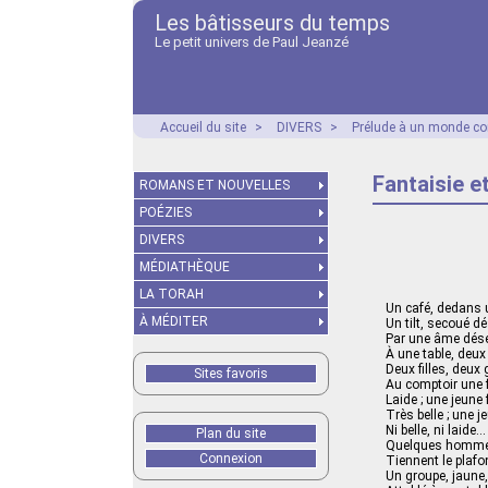
Les bâtisseurs du temps
Le petit univers de Paul Jeanzé
Accueil du site
>
DIVERS
>
Prélude à un monde co
Fantaisie e
ROMANS ET NOUVELLES
POÉZIES
DIVERS
MÉDIATHÈQUE
LA TORAH
Un café, dedans u
À MÉDITER
Un tilt, secoué 
Par une âme dése
À une table, deux 
Deux filles, deux
Sites favoris
Au comptoir une 
Laide ; une jeune
Très belle ; une je
Ni belle, ni laide…
Plan du site
Quelques homme
Connexion
Tiennent le plafo
Un groupe, jaune, 