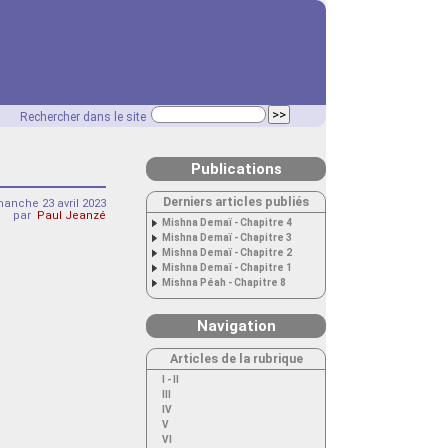
Rechercher dans le site
Publications
Derniers articles publiés
anche 23 avril 2023
par
Paul Jeanzé
Mishna Demaï - Chapitre 4
Mishna Demaï - Chapitre 3
Mishna Demaï - Chapitre 2
Mishna Demaï - Chapitre 1
Mishna Péah - Chapitre 8
Navigation
Articles de la rubrique
I - II
III
IV
V
VI