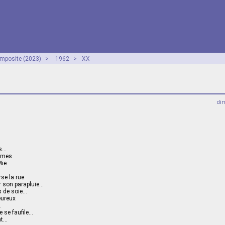
mposite (2023)
>
1962
>
XX
dim
rs…
lumes
Mie
se la rue
ur son parapluie…
s de soie…
eureux
…
 se faufile…
nt…