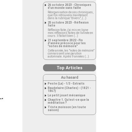
26 octobre 2023 - Chroniques
d’un monde sans faille
Réorganisation de ces chroniques,
que l’on retrouvera maintenant
dans la rubrique "divers", (…)
25 octobre 2023 - Réflexion
faite
Réflexion faite, j’ai mis en ligne
mes réflexions faites de l’année en
cours. Il fallait bien (…)
21 septembre 2022 - Fin
d’année précoce pour les
"notes de mémoire"
Cette année, les "notes de mémoire"
connaissent une parution
automnale. Après 9 années (…)
Top Articles
Au hasard
Peste (La) - 1/3 - Extraits
Baudelaire (Charles) - (1821 -
1867)
Le petit jouet mécanique
Chapitre 1. Qu’est-ce que la
méditation ?
Triste moisson (en toute
saison)