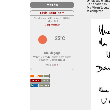
Un oiseau chant
Je ne parle pas
Météo
Ma Mie m’écoute
et comprend...
Lévis-Saint-Nom
Conditions météo à 5 août 2026 à
19h59min
OpenWeather
25°C
Ciel dégagé
Vent
: 2 km/h - ouest nord-ouest
Pression
: 1018 mbar
Prévisions
>>
Le service OpenWeather ne fournit
actuellement aucune prévision
météorologique sur le lieu Lévis-
Saint-Nom.
Veuillez consulter le message du
service ci-dessous.
(401 - Invalid API key. Please see
https://openweathermap.org/faq#error401
for more info.)