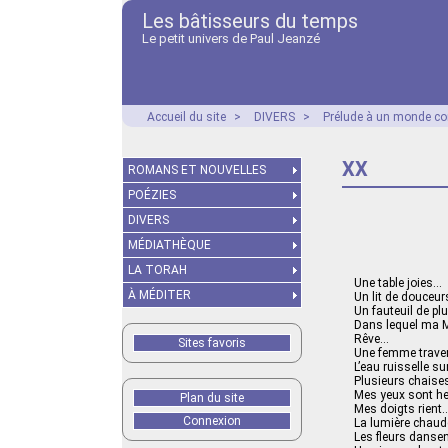
Les bâtisseurs du temps
Le petit univers de Paul Jeanzé
Accueil du site
>
DIVERS
>
Prélude à un monde co
XX
ROMANS ET NOUVELLES
POÉZIES
DIVERS
MÉDIATHÈQUE
LA TORAH
Une table joies…
À MÉDITER
Un lit de douceu
Un fauteuil de p
Dans lequel ma 
Rêve…
Sites favoris
Une femme traver
L’eau ruisselle s
Plusieurs chaise
Mes yeux sont h
Plan du site
Mes doigts rient
Connexion
La lumière chaude
Les fleurs danse