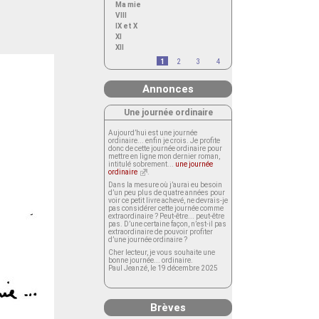
Ma mie
VIII
IX et X
XI
XII
1
2
3
4
Annonces
Une journée ordinaire
Aujourd’hui est une journée
ordinaire... enfin je crois. Je profite
donc de cette journée ordinaire pour
mettre en ligne mon dernier roman,
intitulé sobrement...
une journée
ordinaire
.
Dans la mesure où j’aurai eu besoin
d’un peu plus de quatre années pour
voir ce petit livre achevé, ne devrais-je
pas considérer cette journée comme
extraordinaire ? Peut-être... peut-être
pas. D’une certaine façon, n’est-il pas
extraordinaire de pouvoir profiter
d’une journée ordinaire ?
Cher lecteur, je vous souhaite une
bonne journée... ordinaire.
Paul Jeanzé, le 19 décembre 2025
Brèves