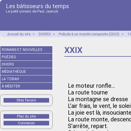
Les bâtisseurs du temps
Le petit univers de Paul Jeanzé
Accueil du site
>
DIVERS
>
Prélude à un monde composite (2023)
>
1
XXIX
ROMANS ET NOUVELLES
POÉZIES
DIVERS
MÉDIATHÈQUE
LA TORAH
Le moteur ronfle…
À MÉDITER
La route tourne
La montagne se dresse
Sites favoris
L’air frais, le vent, le solei
La joie est là, insouciante
Plan du site
La route monte, descen
Connexion
S’arrête, repart.