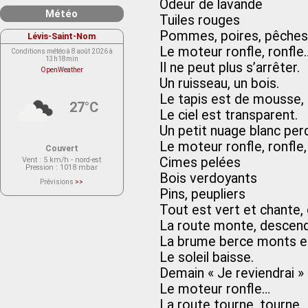
Odeur de lavande
Météo
Tuiles rouges
Pommes, poires, pêches
Lévis-Saint-Nom
Le moteur ronfle, ronfle
Conditions météo à 8 août 2026 à
13h18min
Il ne peut plus s’arrêter.
OpenWeather
Un ruisseau, un bois.
Le tapis est de mousse, l’
27°C
Le ciel est transparent.
Un petit nuage blanc perd
Le moteur ronfle, ronfle,
Couvert
Cimes pelées
Vent
: 5 km/h - nord-est
Pression
: 1018 mbar
Bois verdoyants
Prévisions
>>
Le service OpenWeather ne fournit
Pins, peupliers
actuellement aucune prévision
météorologique sur le lieu Lévis-
Tout est vert et chante,
Saint-Nom.
Veuillez consulter le message du
La route monte, descen
service ci-dessous.
(401 - Invalid API key. Please see
La brume berce monts e
https://openweathermap.org/faq#error401
for more info.)
Le soleil baisse.
Demain « Je reviendrai »
Le moteur ronfle…
La route tourne, tourne,