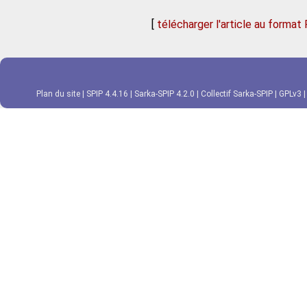
[
télécharger l'article au format
Plan du site
|
SPIP 4.4.16
|
Sarka-SPIP 4.2.0
|
Collectif Sarka-SPIP
|
GPLv3