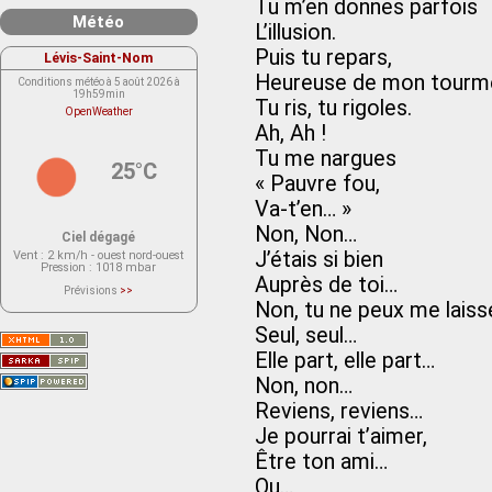
Tu m’en donnes parfois
Météo
L’illusion.
Puis tu repars,
Lévis-Saint-Nom
Heureuse de mon tourm
Conditions météo à 5 août 2026 à
19h59min
Tu ris, tu rigoles.
OpenWeather
Ah, Ah !
Tu me nargues
25°C
« Pauvre fou,
Va-t’en… »
Non, Non…
Ciel dégagé
J’étais si bien
Vent
: 2 km/h - ouest nord-ouest
Pression
: 1018 mbar
Auprès de toi…
Prévisions
>>
Le service OpenWeather ne fournit
Non, tu ne peux me laiss
actuellement aucune prévision
météorologique sur le lieu Lévis-
Seul, seul…
Saint-Nom.
Veuillez consulter le message du
Elle part, elle part…
service ci-dessous.
(401 - Invalid API key. Please see
Non, non…
https://openweathermap.org/faq#error401
for more info.)
Reviens, reviens…
Je pourrai t’aimer,
Être ton ami…
Ou…