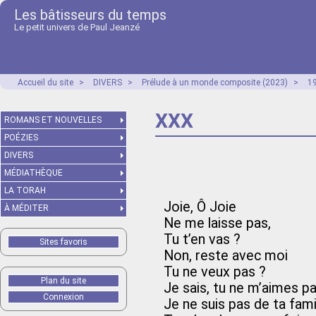
Les bâtisseurs du temps
Le petit univers de Paul Jeanzé
Accueil du site
>
DIVERS
>
Prélude à un monde composite (2023)
>
1
XXX
ROMANS ET NOUVELLES
POÉZIES
DIVERS
MÉDIATHÈQUE
LA TORAH
Joie, Ô Joie
À MÉDITER
Ne me laisse pas,
Tu t’en vas ?
Sites favoris
Non, reste avec moi
Tu ne veux pas ?
Plan du site
Je sais, tu ne m’aimes p
Connexion
Je ne suis pas de ta famil