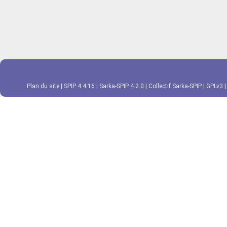
Plan du site
|
SPIP 4.4.16
|
Sarka-SPIP 4.2.0
|
Collectif Sarka-SPIP
|
GPLv3