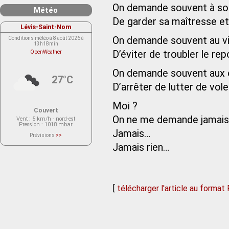
On demande souvent à son
Météo
De garder sa maîtresse et 
Lévis-Saint-Nom
On demande souvent au vie
Conditions météo à 8 août 2026 à
13h18min
D’éviter de troubler le re
OpenWeather
On demande souvent aux 
27°C
D’arrêter de lutter de vole
Moi ?
Couvert
On ne me demande jamais
Vent
: 5 km/h - nord-est
Pression
: 1018 mbar
Jamais…
Prévisions
>>
Le service OpenWeather ne fournit
Jamais rien…
actuellement aucune prévision
météorologique sur le lieu Lévis-
Saint-Nom.
Veuillez consulter le message du
service ci-dessous.
(401 - Invalid API key. Please see
https://openweathermap.org/faq#error401
for more info.)
[
télécharger l'article au format