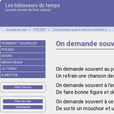
Les bâtisseurs du temps
Le petit univers de Paul Jeanzé
Accueil du site
>
POÉZIES
>
Cinq années quatre saisons (volume I)
>
On demande souv
ROMANS ET NOUVELLES
POÉZIES
DIVERS
MÉDIATHÈQUE
On demande souvent au p
LA TORAH
Un refrain une chanson de
À MÉDITER
On demande souvent à l’en
Sites favoris
De faire bonne figure et 
On demande souvent à ce
Plan du site
Connexion
De sortir un mouchoir et 