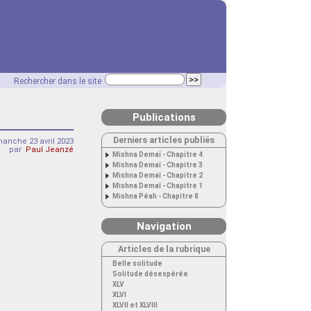
Rechercher dans le site
Publications
Derniers articles publiés
anche 23 avril 2023
par
Paul Jeanzé
Mishna Demaï - Chapitre 4
Mishna Demaï - Chapitre 3
Mishna Demaï - Chapitre 2
Mishna Demaï - Chapitre 1
Mishna Péah - Chapitre 8
Navigation
Articles de la rubrique
Belle solitude
Solitude désespérée
XLV
XLVI
XLVII et XLVIII