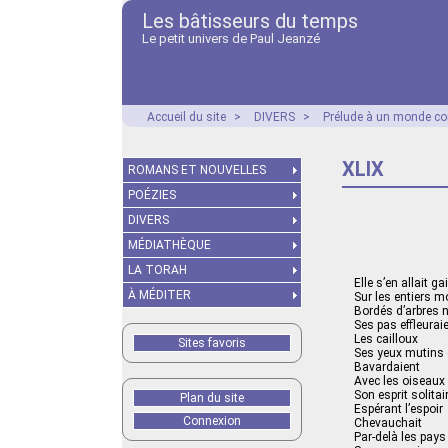
Les bâtisseurs du temps
Le petit univers de Paul Jeanzé
Accueil du site
>
DIVERS
>
Prélude à un monde co
XLIX
ROMANS ET NOUVELLES
POÉZIES
DIVERS
MÉDIATHÈQUE
LA TORAH
Elle s’en allait g
À MÉDITER
Sur les entiers 
Bordés d’arbres
Ses pas effleurai
Les cailloux
Sites favoris
Ses yeux mutins 
Bavardaient
Avec les oiseaux
Son esprit solitai
Plan du site
Espérant l’espoir
Connexion
Chevauchait
Par-delà les pays 