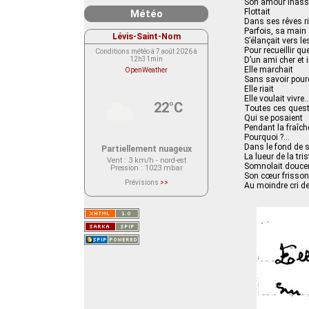
Son amour inass
Flottait
Météo
Dans ses rêves ri
Parfois, sa main
Lévis-Saint-Nom
S’élançait vers le
Pour recueillir qu
Conditions météo à 7 août 2026 à
12h31min
D’un ami cher et
Elle marchait
OpenWeather
Sans savoir pou
Elle riait
Elle voulait vivre
22°C
Toutes ces quest
Qui se posaient
Pendant la fraîc
Pourquoi ?…
Dans le fond de 
Partiellement nuageux
La lueur de la tri
Vent
: 3 km/h - nord-est
Somnolait douc
Pression
: 1023 mbar
Son cœur frisson
Prévisions
>>
Au moindre cri d
Le service OpenWeather ne fournit
actuellement aucune prévision
météorologique sur le lieu Lévis-
Saint-Nom.
Veuillez consulter le message du
service ci-dessous.
(401 - Invalid API key. Please see
https://openweathermap.org/faq#error401
for more info.)