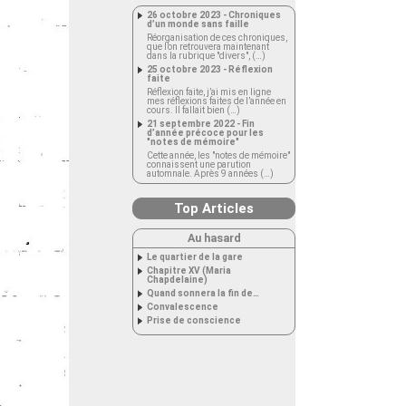
26 octobre 2023 - Chroniques
d’un monde sans faille
Réorganisation de ces chroniques,
que l’on retrouvera maintenant
dans la rubrique "divers", (…)
25 octobre 2023 - Réflexion
faite
Réflexion faite, j’ai mis en ligne
mes réflexions faites de l’année en
cours. Il fallait bien (…)
21 septembre 2022 - Fin
d’année précoce pour les
"notes de mémoire"
Cette année, les "notes de mémoire"
connaissent une parution
automnale. Après 9 années (…)
Top Articles
Au hasard
Le quartier de la gare
Chapitre XV (Maria
Chapdelaine)
Quand sonnera la fin de…
Convalescence
Prise de conscience