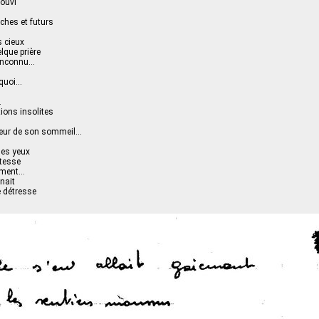
ouvi
ches et futurs
s cieux
elque prière
 inconnu…
rquoi…
…
ions insolites
heur de son sommeil…
ses yeux
stesse
ement…
nait
e détresse