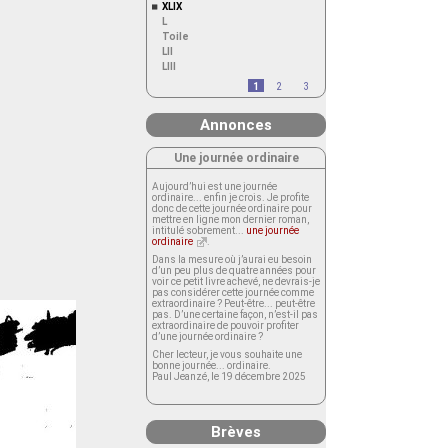
XLIX
L
Toile
LII
LIII
1
2
3
Annonces
Une journée ordinaire
Aujourd’hui est une journée
ordinaire... enfin je crois. Je profite
donc de cette journée ordinaire pour
mettre en ligne mon dernier roman,
intitulé sobrement...
une journée
ordinaire
.
Dans la mesure où j’aurai eu besoin
d’un peu plus de quatre années pour
voir ce petit livre achevé, ne devrais-je
pas considérer cette journée comme
extraordinaire ? Peut-être... peut-être
pas. D’une certaine façon, n’est-il pas
extraordinaire de pouvoir profiter
d’une journée ordinaire ?
Cher lecteur, je vous souhaite une
bonne journée... ordinaire.
Paul Jeanzé, le 19 décembre 2025
Brèves