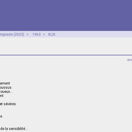
mposite (2023)
>
1963
>
XLIX
dim
aiement
moussus
 noueux…
ent
et sévères
re
de la sensibilité…