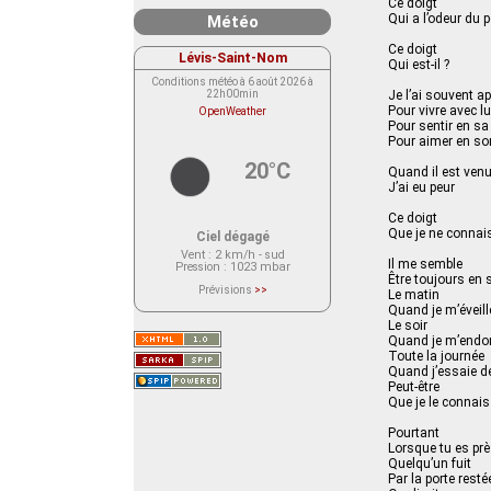
Ce doigt
Qui a l’odeur du 
Météo
Ce doigt
Lévis-Saint-Nom
Qui est-il ?
Conditions météo à 6 août 2026 à
22h00min
Je l’ai souvent a
Pour vivre avec lu
OpenWeather
Pour sentir en sa
Pour aimer en so
20°C
Quand il est ven
J’ai eu peur
Ce doigt
Que je ne connai
Ciel dégagé
Vent
: 2 km/h - sud
Il me semble
Pression
: 1023 mbar
Être toujours en
Prévisions
>>
Le matin
Le service OpenWeather ne fournit
Quand je m’éveill
actuellement aucune prévision
Le soir
météorologique sur le lieu Lévis-
Saint-Nom.
Quand je m’endo
Veuillez consulter le message du
Toute la journée
service ci-dessous.
Quand j’essaie de
(401 - Invalid API key. Please see
https://openweathermap.org/faq#error401
Peut-être
for more info.)
Que je le connais
Pourtant
Lorsque tu es pr
Quelqu’un fuit
Par la porte resté