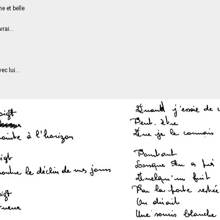
e et belle
 vrai…
vec lui…