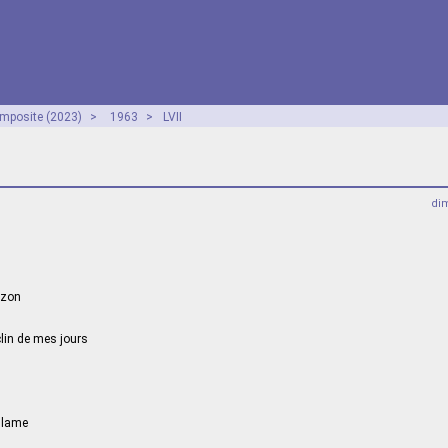
mposite (2023)
>
1963
>
LVII
dim
rizon
lin de mes jours
a lame