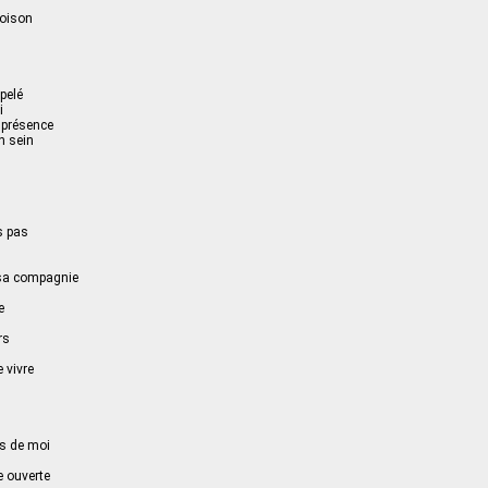
poison
ppelé
i
 présence
n sein
u
s pas
 sa compagnie
e
rs
 vivre
ès de moi
e ouverte