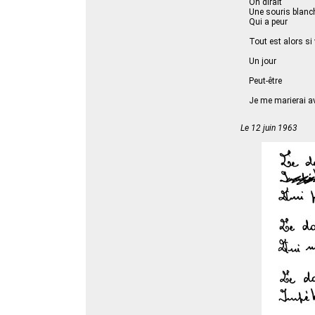
On dirait
Une souris blanch
Qui a peur
Tout est alors si
Un jour
Peut-être
Je me marierai a
Le 12 juin 1963