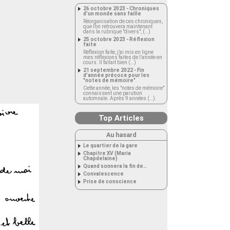
26 octobre 2023 - Chroniques
d’un monde sans faille
Réorganisation de ces chroniques,
que l’on retrouvera maintenant
dans la rubrique "divers", (…)
25 octobre 2023 - Réflexion
faite
Réflexion faite, j’ai mis en ligne
mes réflexions faites de l’année en
cours. Il fallait bien (…)
21 septembre 2022 - Fin
d’année précoce pour les
"notes de mémoire"
Cette année, les "notes de mémoire"
connaissent une parution
automnale. Après 9 années (…)
Top Articles
Au hasard
Le quartier de la gare
Chapitre XV (Maria
Chapdelaine)
Quand sonnera la fin de…
Convalescence
Prise de conscience