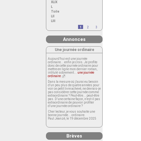
XLIX
L
Toile
LII
LIII
1
2
3
Annonces
Une journée ordinaire
Aujourd’hui est une journée
ordinaire... enfin je crois. Je profite
donc de cette journée ordinaire pour
mettre en ligne mon dernier roman,
intitulé sobrement...
une journée
ordinaire
.
Dans la mesure où j’aurai eu besoin
d’un peu plus de quatre années pour
voir ce petit livre achevé, ne devrais-je
pas considérer cette journée comme
extraordinaire ? Peut-être... peut-être
pas. D’une certaine façon, n’est-il pas
extraordinaire de pouvoir profiter
d’une journée ordinaire ?
Cher lecteur, je vous souhaite une
bonne journée... ordinaire.
Paul Jeanzé, le 19 décembre 2025
Brèves