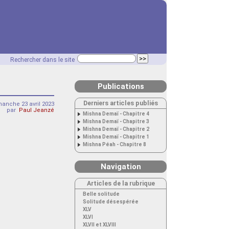
Rechercher dans le site
Publications
Derniers articles publiés
anche 23 avril 2023
par
Paul Jeanzé
Mishna Demaï - Chapitre 4
Mishna Demaï - Chapitre 3
Mishna Demaï - Chapitre 2
Mishna Demaï - Chapitre 1
Mishna Péah - Chapitre 8
Navigation
Articles de la rubrique
Belle solitude
Solitude désespérée
XLV
XLVI
XLVII et XLVIII