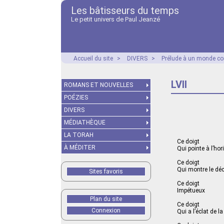
Les bâtisseurs du temps
Le petit univers de Paul Jeanzé
Accueil du site
>
DIVERS
>
Prélude à un monde co
LVII
ROMANS ET NOUVELLES
POÉZIES
DIVERS
MÉDIATHÈQUE
LA TORAH
Ce doigt
À MÉDITER
Qui pointe à l’ho
Ce doigt
Qui montre le déc
Sites favoris
Ce doigt
Impétueux
Plan du site
Ce doigt
Connexion
Qui a l’éclat de l