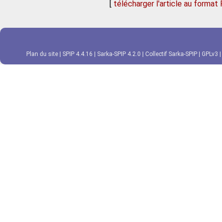
[
télécharger l'article au format
Plan du site
|
SPIP 4.4.16
|
Sarka-SPIP 4.2.0
|
Collectif Sarka-SPIP
|
GPLv3