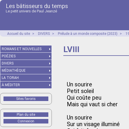
Les bâtisseurs du temps
Le petit univers de Paul Jeanzé
Accueil du site
>
DIVERS
>
Prélude à un monde composite (2023)
>
1
LVIII
ROMANS ET NOUVELLES
POÉZIES
DIVERS
MÉDIATHÈQUE
LA TORAH
Un sourire
À MÉDITER
Petit soleil
Qui coûte peu
Sites favoris
Mais qui vaut si cher
Plan du site
Un sourire
Connexion
Sur un visage illuminé