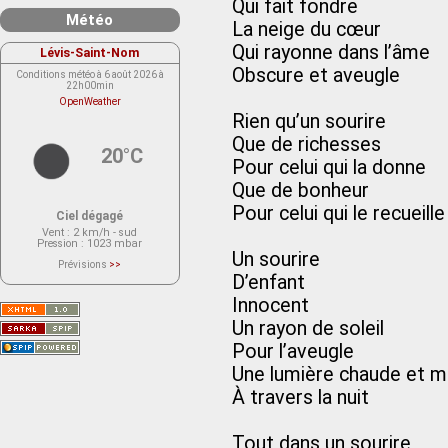
Qui fait fondre
Météo
La neige du cœur
Qui rayonne dans l’âme
Lévis-Saint-Nom
Obscure et aveugle
Conditions météo à 6 août 2026 à
22h00min
OpenWeather
Rien qu’un sourire
Que de richesses
20°C
Pour celui qui la donne
Que de bonheur
Pour celui qui le recueille
Ciel dégagé
Vent
: 2 km/h - sud
Pression
: 1023 mbar
Un sourire
Prévisions
>>
Le service OpenWeather ne fournit
D’enfant
actuellement aucune prévision
météorologique sur le lieu Lévis-
Innocent
Saint-Nom.
Veuillez consulter le message du
Un rayon de soleil
service ci-dessous.
(401 - Invalid API key. Please see
Pour l’aveugle
https://openweathermap.org/faq#error401
for more info.)
Une lumière chaude et 
À travers la nuit
Tout dans un sourire