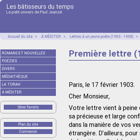
Les bâtisseurs du temps
Le petit univers de Paul Jeanzé
Accueil du site
>
À MÉDITER
>
Lettres à un jeune poète (1903 - 1908)
>
Première lettre (
ROMANS ET NOUVELLES
POÉZIES
DIVERS
MÉDIATHÈQUE
Paris, le 17 février 1903.
LA TORAH
À MÉDITER
Cher Monsieur,
Votre lettre vient à peine
Sites favoris
sa précieuse et large conf
dans la manière de vos ve
Plan du site
Connexion
étrangère. D’ailleurs, pour