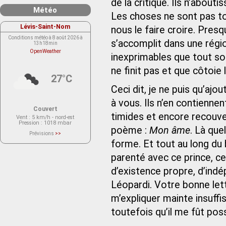
de la critique. Ils n’abou
Météo
Les choses ne sont pas to
Lévis-Saint-Nom
nous le faire croire. Presq
Conditions météo à 8 août 2026 à
s’accomplit dans une régio
13h18min
OpenWeather
inexprimables que tout son
ne finit pas et que côtoie 
27°C
Ceci dit, je ne puis qu’aj
à vous. Ils n’en contienn
Couvert
timides et encore recouver
Vent
: 5 km/h - nord-est
Pression
: 1018 mbar
poème :
Mon âme
. Là que
Prévisions
>>
Le service OpenWeather ne fournit
forme. Et tout au long d
actuellement aucune prévision
météorologique sur le lieu Lévis-
parenté avec ce prince, c
Saint-Nom.
Veuillez consulter le message du
service ci-dessous.
d’existence propre, d’ind
(401 - Invalid API key. Please see
https://openweathermap.org/faq#error401
Léopardi. Votre bonne let
for more info.)
m’expliquer mainte insuffis
toutefois qu’il me fût pos