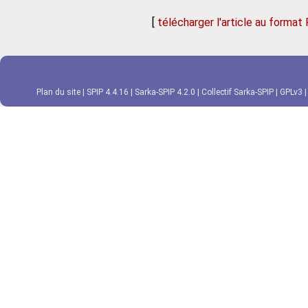
[
télécharger l'article au format
Plan du site
|
SPIP 4.4.16
|
Sarka-SPIP 4.2.0
|
Collectif Sarka-SPIP
|
GPLv3