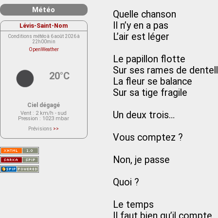
Météo
Quelle chanson
Il n’y en a pas
Lévis-Saint-Nom
L’air est léger
Conditions météo à 6 août 2026 à
22h00min
OpenWeather
Le papillon flotte
Sur ses rames de dentel
20°C
La fleur se balance
Sur sa tige fragile
Ciel dégagé
Un deux trois…
Vent
: 2 km/h - sud
Pression
: 1023 mbar
Prévisions
>>
Le service OpenWeather ne fournit
Vous comptez ?
actuellement aucune prévision
météorologique sur le lieu Lévis-
Saint-Nom.
Veuillez consulter le message du
Non, je passe
service ci-dessous.
(401 - Invalid API key. Please see
https://openweathermap.org/faq#error401
for more info.)
Quoi ?
Le temps
Il faut bien qu’il compte