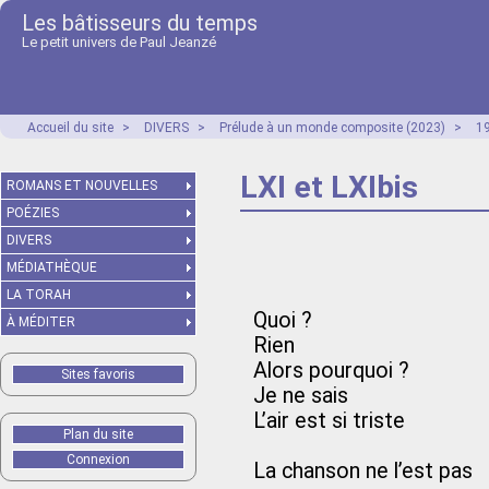
Les bâtisseurs du temps
Le petit univers de Paul Jeanzé
Accueil du site
>
DIVERS
>
Prélude à un monde composite (2023)
>
1
LXI et LXIbis
ROMANS ET NOUVELLES
POÉZIES
DIVERS
MÉDIATHÈQUE
LA TORAH
Quoi ?
À MÉDITER
Rien
Alors pourquoi ?
Sites favoris
Je ne sais
L’air est si triste
Plan du site
Connexion
La chanson ne l’est pas