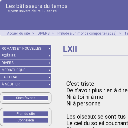
Les bâtisseurs du temps
Le petit univers de Paul Jeanzé
Accueil du site
>
DIVERS
>
Prélude à un monde composite (2023)
>
1
LXII
ROMANS ET NOUVELLES
POÉZIES
DIVERS
MÉDIATHÈQUE
LA TORAH
C’est triste
À MÉDITER
De n’avoir plus rien à dire
Ni à toi ni à moi
Sites favoris
Ni à personne
Plan du site
Les oiseaux se sont tus
Connexion
Le ciel du soleil couchan