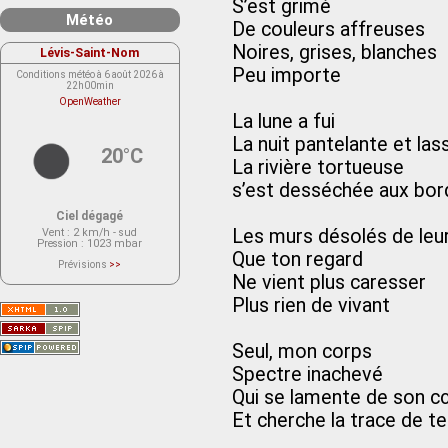
S’est grimé
Météo
De couleurs affreuses
Noires, grises, blanches
Lévis-Saint-Nom
Peu importe
Conditions météo à 6 août 2026 à
22h00min
OpenWeather
La lune a fui
La nuit pantelante et las
20°C
La rivière tortueuse
s’est desséchée aux bo
Ciel dégagé
Les murs désolés de leu
Vent
: 2 km/h - sud
Pression
: 1023 mbar
Que ton regard
Prévisions
>>
Le service OpenWeather ne fournit
Ne vient plus caresser
actuellement aucune prévision
météorologique sur le lieu Lévis-
Plus rien de vivant
Saint-Nom.
Veuillez consulter le message du
service ci-dessous.
(401 - Invalid API key. Please see
Seul, mon corps
https://openweathermap.org/faq#error401
for more info.)
Spectre inachevé
Qui se lamente de son c
Et cherche la trace de t