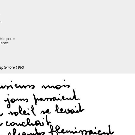
s
s
n
 la porte
alance
 septembre 1963