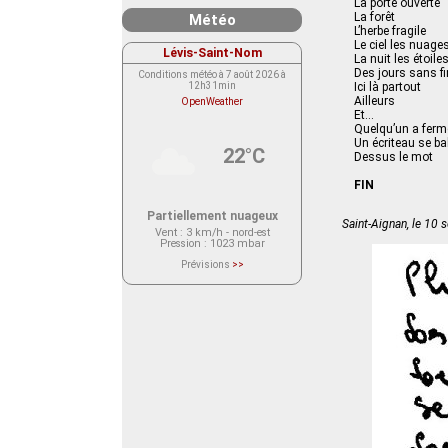
La porte ouverte
La forêt
Météo
L’herbe fragile
Le ciel les nuage
Lévis-Saint-Nom
La nuit les étoile
Des jours sans fi
Conditions météo à 7 août 2026 à
12h31min
Ici là partout
Ailleurs
OpenWeather
Et…
Quelqu’un a fermé
Un écriteau se b
22°C
Dessus le mot
FIN
Partiellement nuageux
Saint-Aignan, le 10
Vent
: 3 km/h - nord-est
Pression
: 1023 mbar
Prévisions
>>
Le service OpenWeather ne fournit
actuellement aucune prévision
météorologique sur le lieu Lévis-
Saint-Nom.
Veuillez consulter le message du
service ci-dessous.
(401 - Invalid API key. Please see
https://openweathermap.org/faq#error401
for more info.)