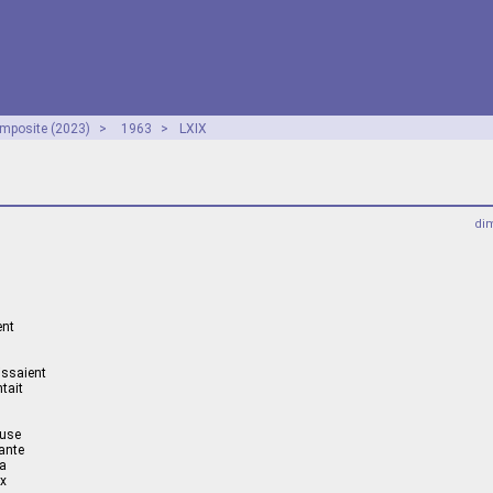
mposite (2023)
>
1963
>
LXIX
dim
ent
issaient
tait
u
euse
lante
sa
ux