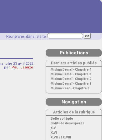
Rechercher dans le site
Publications
Derniers articles publiés
anche 23 avril 2023
par
Paul Jeanzé
Mishna Demaï - Chapitre 4
Mishna Demaï - Chapitre 3
Mishna Demaï - Chapitre 2
Mishna Demaï - Chapitre 1
Mishna Péah - Chapitre 8
Navigation
Articles de la rubrique
Belle solitude
Solitude désespérée
XLV
XLVI
XLVII et XLVIII