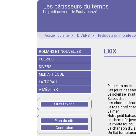
Les bâtisseurs du temps
Le petit univers de Paul Jeanzé
Accueil du site
>
DIVERS
>
Prélude à un monde co
LXIX
ROMANS ET NOUVELLES
POÉZIES
DIVERS
MÉDIATHÈQUE
LA TORAH
Plusieurs mois
À MÉDITER
Les jours passai
Le soleil se levait
Se couchait
Les champs fleur
Sites favoris
Le rossignol chan
La mer
Notre petit batea
La cheminée joy
Plan du site
La rivière roucou
Connexion
La chanson d’El
Un flot tumultue