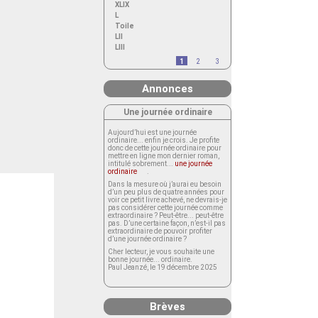
XLIX
L
Toile
LII
LIII
1
2
3
Annonces
Une journée ordinaire
Aujourd’hui est une journée
ordinaire... enfin je crois. Je profite
donc de cette journée ordinaire pour
mettre en ligne mon dernier roman,
intitulé sobrement...
une journée
ordinaire
.
Dans la mesure où j’aurai eu besoin
d’un peu plus de quatre années pour
voir ce petit livre achevé, ne devrais-je
pas considérer cette journée comme
extraordinaire ? Peut-être... peut-être
pas. D’une certaine façon, n’est-il pas
extraordinaire de pouvoir profiter
d’une journée ordinaire ?
Cher lecteur, je vous souhaite une
bonne journée... ordinaire.
Paul Jeanzé, le 19 décembre 2025
Brèves