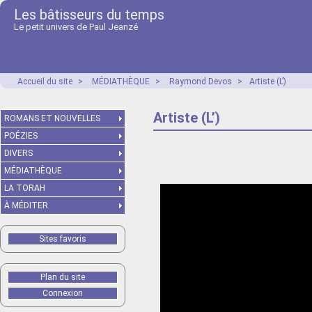
Les bâtisseurs du temps
Le petit univers de Paul Jeanzé
Accueil du site
>
MÉDIATHÈQUE
>
Raymond Devos
>
Artiste (L’)
Artiste (L’)
ROMANS ET NOUVELLES
POÉZIES
DIVERS
MÉDIATHÈQUE
LA TORAH
À MÉDITER
Sites favoris
Plan du site
Connexion