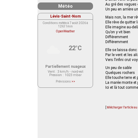
Au gré des vagues 
Météo
Un peu en arrière u
Lévis-Saint-Nom
Mais non, la mer r
Elle rêve de quitter
Conditions météo à 7 août 2026 à
12h31min
Elle imagine au-del
OpenWeather
Qu’on y vit bien
Différemment
Différemment
22°C
Elle se laissa donc
Par le vent et les al
Vers l’infini crut vo
Partiellement nuageux
Un peu de sable
Vent
: 3 km/h - nord-est
Quelques rochers
Pression
: 1023 mbar
Elle touche terre et
Prévisions
>>
La marée monte et 
Le service OpenWeather ne fournit
Ici et là tout comm
actuellement aucune prévision
météorologique sur le lieu Lévis-
Saint-Nom.
Veuillez consulter le message du
service ci-dessous.
(401 - Invalid API key. Please see
[
télécharger l'article a
https://openweathermap.org/faq#error401
for more info.)