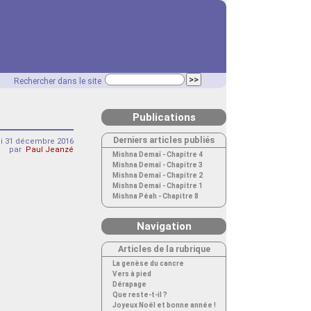
Rechercher dans le site
Publications
Derniers articles publiés
i 31 décembre 2016
par
Paul Jeanzé
Mishna Demaï - Chapitre 4
Mishna Demaï - Chapitre 3
Mishna Demaï - Chapitre 2
Mishna Demaï - Chapitre 1
Mishna Péah - Chapitre 8
Navigation
Articles de la rubrique
La genèse du cancre
Vers à pied
Dérapage
Que reste-t-il ?
Joyeux Noël et bonne année !