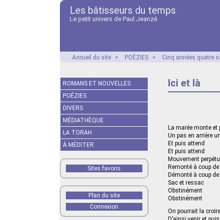
Les bâtisseurs du temps
Le petit univers de Paul Jeanzé
Accueil du site
>
POÉZIES
>
Cinq années quatre s
Ici et là
ROMANS ET NOUVELLES
POÉZIES
DIVERS
MÉDIATHÈQUE
La marée monte et 
LA TORAH
Un pas en arrière u
Et puis attend
À MÉDITER
Et puis attend
Mouvement perpétu
Remonté à coup de 
Sites favoris
Démonté à coup de
Sac et ressac
Obstinément
Plan du site
Obstinément
Connexion
On pourrait la croir
D’ainsi venir et puis