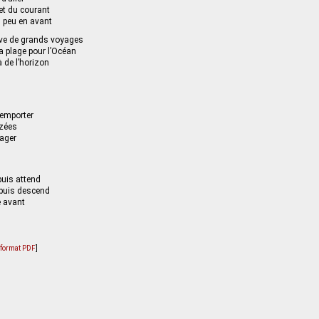
et du courant
n peu en avant
êve de grands voyages
 la plage pour l’Océan
à de l’horizon
 emporter
izées
yager
 puis attend
puis descend
e avant
u format PDF
]