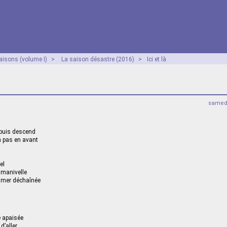
aisons (volume I)
>
La saison désastre (2016)
>
Ici et là
samed
puis descend
n pas en avant
el
manivelle
 mer déchaînée
e apaisée
 d’aller