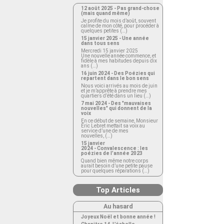
12 août 2025 - Pas grand-chose
(mais quand même)
Je profite du mois d’août, souvent
calme de mon côté, pour procéder à
quelques petites (…)
15 janvier 2025 - Une année
dans tous sens
Mercredi 15 janvier 2025
Une nouvelle année commence, et
fidèle à mes habitudes depuis dix
ans (…)
16 juin 2024 - Des Poézies qui
repartent dans le bon sens
Nous voici arrivés au mois de juin
et je m’apprête à prendre mes
quartiers d’été dans un lieu (…)
7 mai 2024 - Des "mauvaises
nouvelles" qui donnent de la
voix
En ce début de semaine, Monsieur
Éric Lebret mettait sa voix au
service d’une de mes
nouvelles, (…)
15 janvier
2024 - Convalescence : les
poézies de l’année 2023
Quand bien même notre corps
aurait besoin d’une petite pause
pour quelques réparations (…)
Top Articles
Au hasard
Joyeux Noël et bonne année !