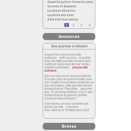
Quand la justice ferma les yeux
Inconnu et disparus
La saison désastre
La pêche aux sons
À bientôt mon amour
1
2
3
4
Annonces
Une journée ordinaire
Aujourd’hui est une journée
ordinaire... enfin je crois. Je profite
donc de cette journée ordinaire pour
mettre en ligne mon dernier roman,
intitulé sobrement...
une journée
ordinaire
.
Dans la mesure où j’aurai eu besoin
d’un peu plus de quatre années pour
voir ce petit livre achevé, ne devrais-je
pas considérer cette journée comme
extraordinaire ? Peut-être... peut-être
pas. D’une certaine façon, n’est-il pas
extraordinaire de pouvoir profiter
d’une journée ordinaire ?
Cher lecteur, je vous souhaite une
bonne journée... ordinaire.
Paul Jeanzé, le 19 décembre 2025
Brèves