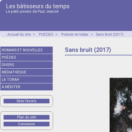
Les bâtisseurs du temps
Le petit univers de Paul Jeanzé
Accueil du site
>
POÉZIES
>
Poézies en tubes
>
Sans bruit (2017)
Sans bruit (2017)
ROMANS ET NOUVELLES
POÉZIES
DIVERS
MÉDIATHÈQUE
LA TORAH
À MÉDITER
Sites favoris
Plan du site
Connexion