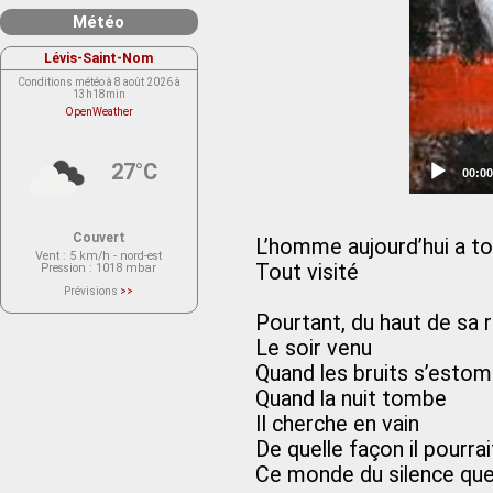
Météo
Lévis-Saint-Nom
Conditions météo à 8 août 2026 à
13h18min
OpenWeather
27°C
Curre
00:00
time
Couvert
L’homme aujourd’hui a t
Vent
: 5 km/h - nord-est
Tout visité
Pression
: 1018 mbar
Prévisions
>>
Le service OpenWeather ne fournit
actuellement aucune prévision
Pourtant, du haut de sa 
météorologique sur le lieu Lévis-
Saint-Nom.
Le soir venu
Veuillez consulter le message du
service ci-dessous.
Quand les bruits s’esto
(401 - Invalid API key. Please see
https://openweathermap.org/faq#error401
Quand la nuit tombe
for more info.)
Il cherche en vain
De quelle façon il pourrai
Ce monde du silence que 