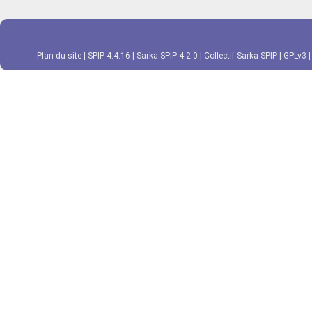
Plan du site
|
SPIP 4.4.16
|
Sarka-SPIP 4.2.0
|
Collectif Sarka-SPIP
|
GPLv3