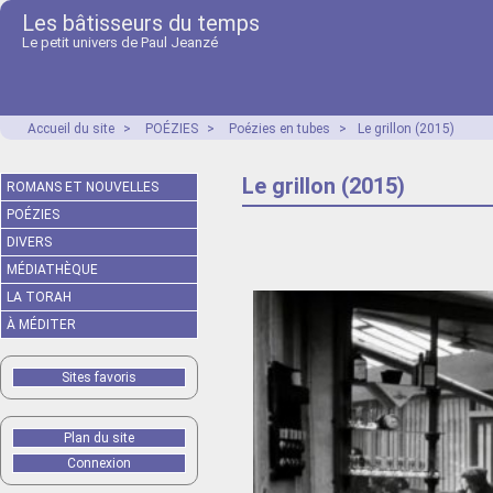
Les bâtisseurs du temps
Le petit univers de Paul Jeanzé
Accueil du site
>
POÉZIES
>
Poézies en tubes
>
Le grillon (2015)
Le grillon (2015)
ROMANS ET NOUVELLES
POÉZIES
DIVERS
MÉDIATHÈQUE
LA TORAH
À MÉDITER
Sites favoris
Plan du site
Connexion