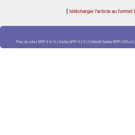
[
télécharger l'article au format
Plan du site
|
SPIP 4.4.16
|
Sarka-SPIP 4.2.0
|
Collectif Sarka-SPIP
|
GPLv3