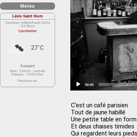
Météo
Lévis-Saint-Nom
Conditions météo à 8 août 2026 à
13h18min
OpenWeather
27°C
Couvert
Vent
: 5 km/h - nord-est
Pression
: 1018 mbar
Prévisions
>>
Le service OpenWeather ne fournit
Current
00:00
actuellement aucune prévision
time
météorologique sur le lieu Lévis-
Saint-Nom.
Veuillez consulter le message du
service ci-dessous.
C’est un café parisien
(401 - Invalid API key. Please see
https://openweathermap.org/faq#error401
Tout de jaune habillé
for more info.)
Une petite table en form
Et deux chaises timides
Qui regardent leurs pied