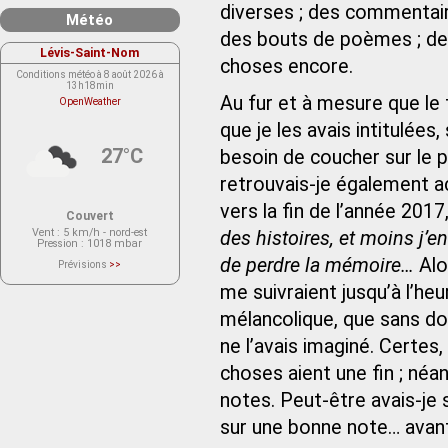
diverses ; des commentair
Météo
des bouts de poèmes ; de
Lévis-Saint-Nom
choses encore.
Conditions météo à 8 août 2026 à
13h18min
Au fur et à mesure que le
OpenWeather
que je les avais intitulées
27°C
besoin de coucher sur le
retrouvais-je également acc
vers la fin de l’année 2017, 
Couvert
Vent
: 5 km/h - nord-est
des histoires, et moins j’e
Pression
: 1018 mbar
de perdre la mémoire…
Alo
Prévisions
>>
Le service OpenWeather ne fournit
actuellement aucune prévision
me suivraient jusqu’à l’heu
météorologique sur le lieu Lévis-
Saint-Nom.
mélancolique, que sans do
Veuillez consulter le message du
service ci-dessous.
(401 - Invalid API key. Please see
ne l’avais imaginé. Certes
https://openweathermap.org/faq#error401
for more info.)
choses aient une fin ; né
notes. Peut‑être avais-je
sur une bonne note… avant