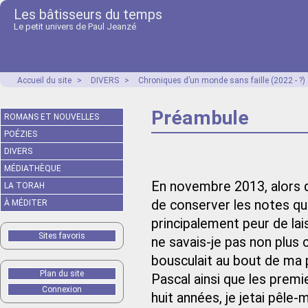
Les bâtisseurs du temps
Le petit univers de Paul Jeanzé
Accueil du site
>
DIVERS
>
Chroniques d’un monde sans faille (2022 - ?)
Préambule
ROMANS ET NOUVELLES
POÉZIES
DIVERS
MÉDIATHÈQUE
En novembre 2013, alors que
LA TORAH
de conserver les notes que 
À MÉDITER
principalement peur de lai
Sites favoris
ne savais-je pas non plus
bousculait au bout de ma p
Plan du site
Pascal ainsi que les premi
Connexion
huit années, je jetai pêle