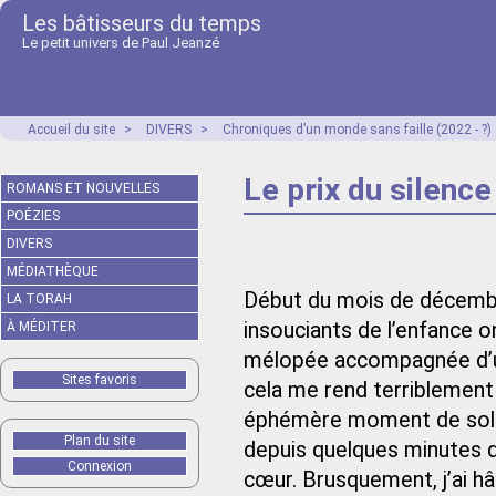
Les bâtisseurs du temps
Le petit univers de Paul Jeanzé
Accueil du site
>
DIVERS
>
Chroniques d’un monde sans faille (2022 - ?)
Le prix du silence
ROMANS ET NOUVELLES
POÉZIES
DIVERS
MÉDIATHÈQUE
Début du mois de décembre ;
LA TORAH
insouciants de l’enfance 
À MÉDITER
mélopée accompagnée d’un
Sites favoris
cela me rend terriblement 
éphémère moment de solitu
Plan du site
depuis quelques minutes d
Connexion
cœur. Brusquement, j’ai hâ