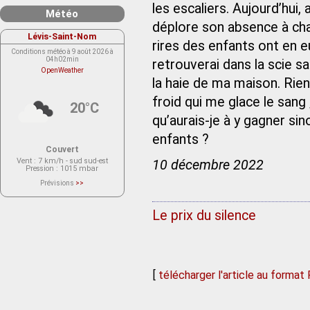
les escaliers. Aujourd’hui, 
Météo
déplore son absence à cha
Lévis-Saint-Nom
rires des enfants ont en 
Conditions météo à 9 août 2026 à
04h02min
retrouverai dans la scie s
OpenWeather
la haie de ma maison. Rie
froid qui me glace le sang
20°C
qu’aurais-je à y gagner si
enfants ?
Couvert
Vent
: 7 km/h - sud sud-est
10 décembre 2022
Pression
: 1015 mbar
Prévisions
>>
Le service OpenWeather ne fournit
actuellement aucune prévision
météorologique sur le lieu Lévis-
Le prix du silence
Saint-Nom.
Veuillez consulter le message du
service ci-dessous.
(401 - Invalid API key. Please see
https://openweathermap.org/faq#error401
for more info.)
[
télécharger l'article au format