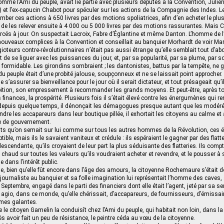
mme l’Ami du peuple, avait lié partie avec plusieurs députés à la Convention, Julie
 et l’ex-capucin Chabot pour spéculer sur les actions de la Compagnie des Indes. Le 
tomber ces actions à 650 livres par des motions spoliatrices, afin d’en acheter le p
et de les relever ensuite à 4 000 ou 5 000 livres par des motions rassurantes. Mais C
rcés à jour. On suspectait Lacroix, Fabre d’Églantine et même Danton. L’homme de l’
nouveaux complices à la Convention et conseillait au banquier Morhardt de voir Mar
ioteurs contre-révolutionnaires n’était pas aussi étrange qu’elle semblait tout d’ab
t de se liguer avec les puissances du jour, et, par sa popularité, par sa plume, par 
 formidable. Les girondins sombraient ; les dantonistes, battus par la tempête, ne 
 du peuple était d’une probité jalouse, soupçonneux et ne se laissait point approcher. 
 s’assurer sa bienveillance pour le jour où il serait dictateur, et tout présageait qu’il
bition, son empressement à recommander les grands moyens. Et peut-être, après to
les finances, la prospérité. Plusieurs fois il s’était élevé contre les énergumènes qui 
; depuis quelque temps, il dénonçait les démagogues presque autant que les modéré
endre les accapareurs dans leur boutique pillée, il exhortait les citoyens au calme et à
 de gouvernement.
its qu’on semait sur lui comme sur tous les autres hommes de la Révolution, ces é
tible, mais ils le savaient vaniteux et crédule : ils espéraient le gagner par des flatt
escendante, qu’ils croyaient de leur part la plus séduisante des flatteries. Ils compta
 le chaud sur toutes les valeurs qu’ils voudraient acheter et revendre, et le pousser à s
e dans l’intérêt public.
e, bien qu’elle fût encore dans l’âge des amours, la citoyenne Rochemaure s’était 
ur journaliste au banquier et sa folle imagination lui représentait l’homme des cave
eptembre, engagé dans le parti des financiers dont elle était l’agent, jeté par sa s
 agio, dans ce monde, qu’elle chérissait, d’accapareurs, de fournisseurs, d’émissair
mmes galantes.
e le citoyen Gamelin la conduisît chez l’Ami du peuple, qui habitait non loin, dans la
rès avoir fait un peu de résistance, le peintre céda au vœu de la citoyenne.