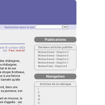
Rechercher dans le site
Publications
Derniers articles publiés
rdi 31 octobre 2023
par
Paul Jeanzé
Mishna Demaï - Chapitre 4
Mishna Demaï - Chapitre 3
Mishna Demaï - Chapitre 2
r des châtaignes,
Mishna Demaï - Chapitre 1
 de châtaignes.
Mishna Péah - Chapitre 8
lat et de ses
e citoyen Brotteaux,
rgner à une femme
Navigation
e Gamelin qu’elle
Articles de la rubrique
David, dans une
I
, sa jeunesse, son
II
III
nt en mission, la
IV
t d’apprêts : ces
V