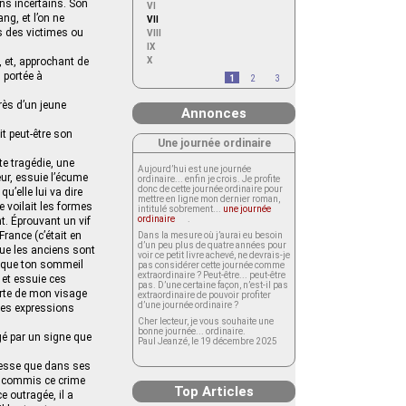
ins incertains. Son
VI
ng, et l’on ne
VII
urs des victimes ou
VIII
IX
r, et, approchant de
X
 portée à
1
2
3
rès d’un jeune
Annonces
ait peut-être son
Une journée ordinaire
te tragédie, une
Aujourd’hui est une journée
eur, essuie l’écume
ordinaire... enfin je crois. Je profite
donc de cette journée ordinaire pour
qu’elle lui va dire
mettre en ligne mon dernier roman,
e voilait les formes
intitulé sobrement...
une journée
ordinaire
.
t. Éprouvant un vif
France (c’était en
Dans la mesure où j’aurai eu besoin
d’un peu plus de quatre années pour
que les anciens sont
voir ce petit livre achevé, ne devrais-je
i, que ton sommeil
pas considérer cette journée comme
extraordinaire ? Peut-être... peut-être
, et essuie ces
pas. D’une certaine façon, n’est-il pas
arte de mon visage
extraordinaire de pouvoir profiter
d’une journée ordinaire ?
 ces expressions
Cher lecteur, je vous souhaite une
bonne journée... ordinaire.
agé par un signe que
Paul Jeanzé, le 19 décembre 2025
stesse que dans ses
 a commis ce crime
Top Articles
 outragée, il a