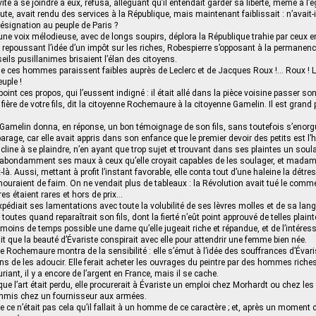
ité à se joindre à eux, refusa, alléguant qu’il entendait garder sa liberté, même à l’
ute, avait rendu des services à la République, mais maintenant faiblissait : n’avait-
a résignation au peuple de Paris ?
’une voix mélodieuse, avec de longs soupirs, déplora la République trahie par ceux en
 repoussant l’idée d’un impôt sur les riches, Robespierre s’opposant à la permanen
eils pusillanimes brisaient l’élan des citoyens.
, que ces hommes paraissent faibles auprès de Leclerc et de Jacques Roux !… Roux ! L
uple !
oint ces propos, qui l’eussent indigné : il était allé dans la pièce voisine passer son
ière de votre fils, dit la citoyenne Rochemaure à la citoyenne Gamelin. Il est grand pa
Gamelin donna, en réponse, un bon témoignage de son fils, sans toutefois s’enorgue
rage, car elle avait appris dans son enfance que le premier devoir des petits est l’h
encline à se plaindre, n’en ayant que trop sujet et trouvant dans ses plaintes un so
ait abondamment ses maux à ceux qu’elle croyait capables de les soulager, et mad
-là. Aussi, mettant à profit l’instant favorable, elle conta tout d’une haleine la détre
 mouraient de faim. On ne vendait plus de tableaux : la Révolution avait tué le co
es étaient rares et hors de prix…
pédiait ses lamentations avec toute la volubilité de ses lèvres molles et de sa lang
toutes quand reparaîtrait son fils, dont la fierté n’eût point approuvé de telles plainte
moins de temps possible une dame qu’elle jugeait riche et répandue, et de l’intéres
ait que la beauté d’Évariste conspirait avec elle pour attendrir une femme bien née.
ne Rochemaure montra de la sensibilité : elle s’émut à l’idée des souffrances d’Évari
s de les adoucir. Elle ferait acheter les ouvrages du peintre par des hommes riche
uriant, il y a encore de l’argent en France, mais il se cache.
ue l’art était perdu, elle procurerait à Évariste un emploi chez Morhardt ou chez les
mmis chez un fournisseur aux armées.
 ce n’était pas cela qu’il fallait à un homme de ce caractère ; et, après un moment de 