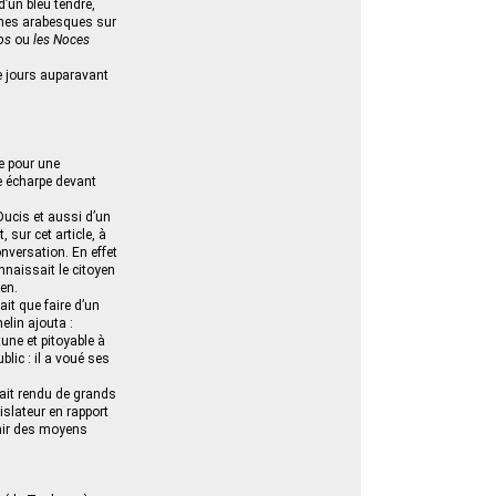
d’un bleu tendre,
ches arabesques sur
os
ou
les Noces
ze jours auparavant
te pour une
ne écharpe devant
Ducis et aussi d’un
 sur cet article, à
nversation. En effet
nnaissait le citoyen
ien.
ait que faire d’un
elin ajouta :
tune et pitoyable à
blic : il a voué ses
vait rendu de grands
islateur en rapport
rnir des moyens