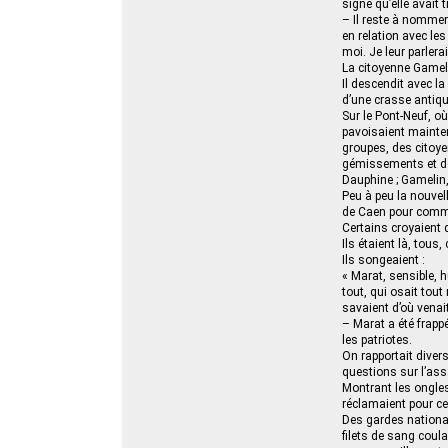
signe qu’elle avait t
– Il reste à nommer 
en relation avec le
moi. Je leur parlera
La citoyenne Gameli
Il descendit avec l
d’une crasse antiqu
Sur le Pont-Neuf, où
pavoisaient mainten
groupes, des citoyen
gémissements et de 
Dauphine ; Gamelin,
Peu à peu la nouvel
de Caen pour comme
Certains croyaient qu
Ils étaient là, tou
Ils songeaient :
« Marat, sensible, h
tout, qui osait tout
savaient d’où venait
– Marat a été frapp
les patriotes.
On rapportait divers
questions sur l’ass
Montrant les ongles 
réclamaient pour ce 
Des gardes nationau
filets de sang coul