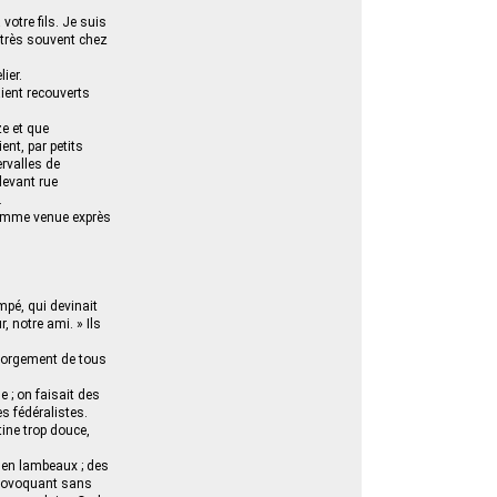
votre fils. Je suis
e très souvent chez
ier.
aient recouverts
ze et que
nt, par petits
ervalles de
devant rue
.
 femme venue exprès
mpé, qui devinait
, notre ami. » Ils
égorgement de tous
e ; on faisait des
s fédéralistes.
tine trop douce,
 en lambeaux ; des
 provoquant sans