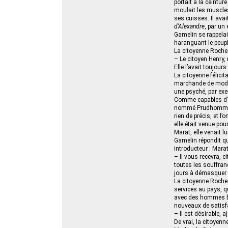
portait à la ceintur
moulait les muscle
ses cuisses. Il ava
d’Alexandre
, par un 
Gamelin se rappelait
haranguant le peupl
La citoyenne Roch
– Le citoyen Henry,
Elle l’avait toujour
La citoyenne félici
marchande de modes 
une psyché, par exe
Comme capables d’ex
nommé Prudhomme ; m
rien de précis, et 
elle était venue pou
Marat, elle venait l
Gamelin répondit qu’
introducteur : Marat
– Il vous recevra, c
toutes les souffranc
jours à démasquer l
La citoyenne Rochem
services au pays, qu
avec des hommes bie
nouveaux de satisf
– Il est désirable, a
De vrai, la citoyenn