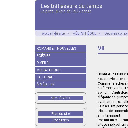
Les bâtisseurs du temps
Le petit univers de Paul Jeanzé
Accueil du site
>
MÉDIATHÈQUE
>
Oeuvres compl
VII
ROMANS ET NOUVELLES
POÉZIES
DIVERS
MÉDIATHÈQUE
Usant d’une très vi
LA TORAH
nous deviendrons châ
Comme ils achevaien
À MÉDITER
parfums Évariste re
son ami d’autrefois,
élégante de grimper 
Sites favoris
avait affaire, car e
Ils n’étaient point t
tribune de l’assemb
Plan du site
air intéressant.
Portant un chapeau
Connexion
citoyenne Rochemaur