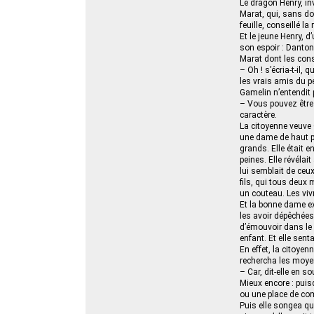
Le dragon Henry, inv
Marat, qui, sans do
feuille, conseillé l
Et le jeune Henry, d
son espoir : Danton
Marat dont les cons
– Oh ! s’écria-t-il
les vrais amis du pe
Gamelin n’entendit p
– Vous pouvez être f
caractère.
La citoyenne veuve 
une dame de haut pa
grands. Elle était 
peines. Elle révél
lui semblait de ceux
fils, qui tous deux
un couteau. Les vivr
Et la bonne dame ex
les avoir dépêchées 
d’émouvoir dans le 
enfant. Et elle sent
En effet, la citoyen
rechercha les moyen
– Car, dit-elle en so
Mieux encore : puisq
ou une place de co
Puis elle songea que