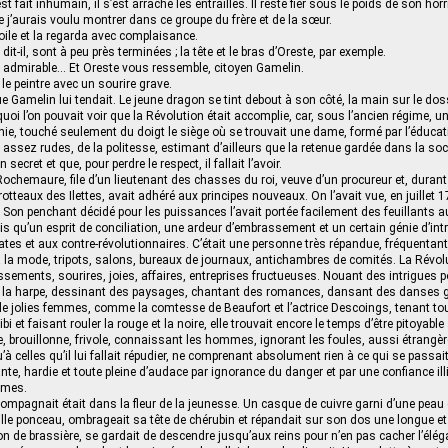
’est fait inhumain, il s’est arraché les entrailles. Il reste fier sous le poids de son hor
e j’aurais voulu montrer dans ce groupe du frère et de la sœur.
toile et la regarda avec complaisance.
dit-il, sont à peu près terminées ; la tête et le bras d’Oreste, par exemple.
 admirable… Et Oreste vous ressemble, citoyen Gamelin.
 le peintre avec un sourire grave.
que Gamelin lui tendait. Le jeune dragon se tint debout à son côté, la main sur le dos
 quoi l’on pouvait voir que la Révolution était accomplie, car, sous l’ancien régime,
e, touché seulement du doigt le siège où se trouvait une dame, formé par l’éduca
s assez rudes, de la politesse, estimant d’ailleurs que la retenue gardée dans la soc
 secret et que, pour perdre le respect, il fallait l’avoir.
chemaure, file d’un lieutenant des chasses du roi, veuve d’un procureur et, durant 
otteaux des Ilettes, avait adhéré aux principes nouveaux. On l’avait vue, en juillet 1
on penchant décidé pour les puissances l’avait portée facilement des feuillants a
 qu’un esprit de conciliation, une ardeur d’embrassement et un certain génie d’intr
ates et aux contre-révolutionnaires. C’était une personne très répandue, fréquentan
 à la mode, tripots, salons, bureaux de journaux, antichambres de comités. La Révolu
ssements, sourires, joies, affaires, entreprises fructueuses. Nouant des intrigues po
e la harpe, dessinant des paysages, chantant des romances, dansant des danses 
de jolies femmes, comme la comtesse de Beaufort et l’actrice Descoings, tenant tout
ribi et faisant rouler la rouge et la noire, elle trouvait encore le temps d’être pitoyabl
, brouillonne, frivole, connaissant les hommes, ignorant les foules, aussi étrangè
u’à celles qu’il lui fallait répudier, ne comprenant absolument rien à ce qui se passait
nte, hardie et toute pleine d’audace par ignorance du danger et par une confiance ill
rmes.
ccompagnait était dans la fleur de la jeunesse. Un casque de cuivre garni d’une peau 
lle ponceau, ombrageait sa tête de chérubin et répandait sur son dos une longue et te
on de brassière, se gardait de descendre jusqu’aux reins pour n’en pas cacher l’élég