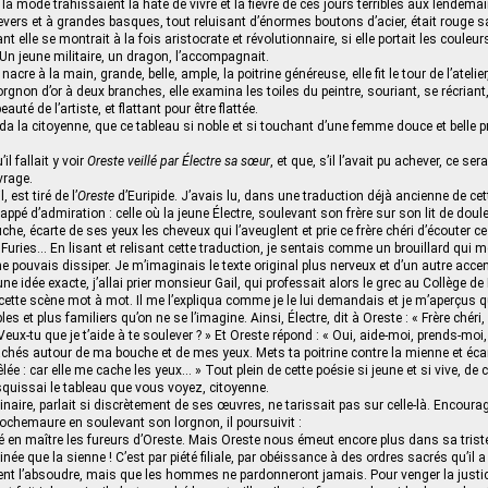
e la mode trahissaient la hâte de vivre et la fièvre de ces jours terribles aux lendema
vers et à grandes basques, tout reluisant d’énormes boutons d’acier, était rouge sa
ant elle se montrait à la fois aristocrate et révolutionnaire, si elle portait les coule
 Un jeune militaire, un dragon, l’accompagnait.
acre à la main, grande, belle, ample, la poitrine généreuse, elle fit le tour de l’atelie
rgnon d’or à deux branches, elle examina les toiles du peintre, souriant, se récriant,
eauté de l’artiste, et flattant pour être flattée.
a la citoyenne, que ce tableau si noble et si touchant d’une femme douce et belle p
l fallait y voir
Oreste veillé par Électre sa sœur
, et que, s’il l’avait pu achever, ce ser
rage.
, est tiré de l’
Oreste
d’Euripide. J’avais lu, dans une traduction déjà ancienne de cet
appé d’admiration : celle où la jeune Électre, soulevant son frère sur son lit de doul
uche, écarte de ses yeux les cheveux qui l’aveuglent et prie ce frère chéri d’écouter ce 
Furies… En lisant et relisant cette traduction, je sentais comme un brouillard qui m
e pouvais dissiper. Je m’imaginais le texte original plus nerveux et d’un autre accen
une idée exacte, j’allai prier monsieur Gail, qui professait alors le grec au Collège de 
 cette scène mot à mot. Il me l’expliqua comme je le lui demandais et je m’aperçus 
s et plus familiers qu’on ne se l’imagine. Ainsi, Électre, dit à Oreste : « Frère chér
Veux-tu que je t’aide à te soulever ? » Et Oreste répond : « Oui, aide-moi, prends-moi
chés autour de ma bouche et de mes yeux. Mets ta poitrine contre la mienne et éc
e : car elle me cache les yeux… » Tout plein de cette poésie si jeune et si vive, de
esquissai le tableau que vous voyez, citoyenne.
rdinaire, parlait si discrètement de ses œuvres, ne tarissait pas sur celle-là. Encour
 Rochemaure en soulevant son lorgnon, il poursuivit :
é en maître les fureurs d’Oreste. Mais Oreste nous émeut encore plus dans sa tri
inée que la sienne ! C’est par piété filiale, par obéissance à des ordres sacrés qu’il
ent l’absoudre, mais que les hommes ne pardonneront jamais. Pour venger la justice