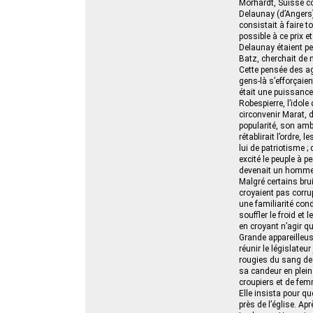
Morhardt, Suisse co
Delaunay (d’Angers)
consistait à faire 
possible à ce prix 
Delaunay étaient pe
Batz, cherchait de 
Cette pensée des ag
gens-là s’efforçaien
était une puissance
Robespierre, l’idole
circonvenir Marat, de
popularité, son am
rétablirait l’ordre, 
lui de patriotisme 
excité le peuple à p
devenait un homme
Malgré certains bru
croyaient pas corrup
une familiarité cond
souffler le froid et
en croyant n’agir qu
Grande appareilleus
réunir le législate
rougies du sang de S
sa candeur en plein
croupiers et de fe
Elle insista pour qu
près de l’église. Ap