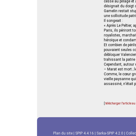
cesse au pillage et 
désignait du doigt
Gamelin restait stu
une sollicitude patr
Il songeait :
« Après Le Peltier,
Paris, ils périront 
royalistes, marchait 
héroïque et conda
Et combien de péril
pouvaient seules co
débloquer Valencien
trahissant la patri
Cependant, autour d
– Marat est mort ; le
Comme, le cœur gros
vieille paysanne qui
assassiné, n’était 
[
télécharger l'article a
Plan du site
|
SPIP 4.4.16
|
Sarka-SPIP 4.2.0
|
Collec