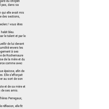
égard du citoyen
il pas, dans sa
 qui elle avait mis
ce des sections,
eclerc ! vous êtes
 habit bleu.
r le talent et par le
illir de lui devant
umilité envers les
ulagement à ses
ame de Rochemaure
sse de la mère et du
mmerce comme avec
ue épaisse, afin de
s. Elle s’efforçait
ser au sort de son
ste et de sa mère et
s de ses amis.
 frères Perregaux,
réflexion, elle fit