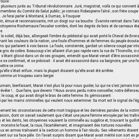
rouvé :
plusieurs jurés au Tribunal révolutionnaire. Juré, magistrat, voilà ce qui convient à 
s membres du Comité de Salut public ; je connais Robespierre l’aîné ; son frère soup
i. Je ferai parler à Montané, à Dumas, à Fouquier.
n, émue et reconnaissante, mit un doigt sur sa bouche : Évariste rentrait dans l’atel
a citoyenne Rochemaure l’escalier sombre, dont les degrés de bois et de carreaux ét
e.
 le soleil, déjà bas, allongeait l’ombre du piédestal qui avait porté le Cheval de Bron
ant les couleurs de la nation, une foule d’hommes et de femmes du peuple écoutaie
s qui parlaient à voix basse. La foule, consternée, gardait un silence coupé par int
gris de colère. Beaucoup s’en allaient d’un pas rapide vers la rue de Thionville, ci-
 s’étant glissé dans un de ces groupes, entendit que Marat venait d’être assassiné
le se confirmait, et se précisait : il avait été assassiné dans sa baignoire, par une
ttre ce crime.
’elle s’était enfuie ; mais la plupart disaient qu’elle avait été arrêtée.
s, comme un troupeau sans berger.
umain, bienfaisant, Marat n’est plus là pour nous guider, lui qui ne s’est jamais tro
 révéler !… Que faire, que devenir ? Nous avons perdu notre conseiller, notre défenseur
 le coup, et qui avait dirigé le bras de cette femme. Ils gémissaient :
é par les mains criminelles qui veulent nous exterminer. Sa mort est le signal de l’
ement les circonstances de cette mort tragique et les dernières paroles de la victim
assin, dont on savait seulement que c’était une jeune femme envoyée par les traître
et les dents, les citoyennes vouaient la criminelle au supplice et, trouvant la guillo
monstre le fouet, la roue, l’écartèlement, et imaginaient des tortures nouvelles.
x en armes traînaient à la section un homme à l’air résolu. Ses vêtements étaient
aient sur sa face pâle. On l’avait surpris disant que Marat avait mérité son sort en