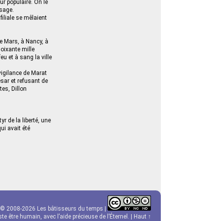
ur populaire. On le
sage.
iliale se mêlaient
e Mars, à Nancy, à
soixante mille
eu et à sang la ville
vigilance de Marat
ésar et refusant de
es, Dillon
r de la liberté, une
ui avait été
© 2008-2026 Les bâtisseurs du temps |
e être humain, avec l’aide précieuse de l’Éternel. |
Haut ↑