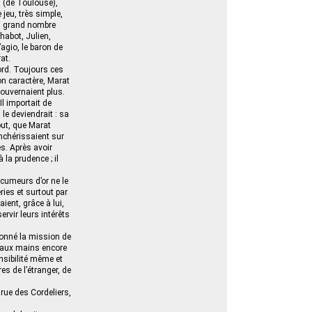
n (de Toulouse),
jeu, très simple,
lus grand nombre
habot, Julien,
agio, le baron de
at.
ord. Toujours ces
son caractère, Marat
gouvernaient plus.
Il importait de
 le deviendrait : sa
ut, que Marat
renchérissaient sur
s. Après avoir
 la prudence ; il
cumeurs d’or ne le
eries et surtout par
ient, grâce à lui,
ervir leurs intérêts
donné la mission de
s, aux mains encore
ensibilité même et
es de l’étranger, de
 rue des Cordeliers,