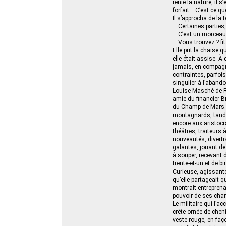
renié la nature, il s
forfait… C’est ce qu
Il s’approcha de la 
– Certaines parties, 
– C’est un morceau
– Vous trouvez ? fit
Elle prit la chaise 
elle était assise. À
jamais, en compagni
contraintes, parfoi
singulier à l’abandon
Louise Masché de Ro
amie du financier Br
du Champ de Mars. S
montagnards, tandis
encore aux aristocr
théâtres, traiteurs
nouveautés, diverti
galantes, jouant d
à souper, recevant 
trente-et-un et de bi
Curieuse, agissante
qu’elle partageait q
montrait entreprena
pouvoir de ses cha
Le militaire qui l’a
crête ornée de cheni
veste rouge, en faç