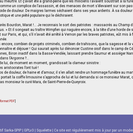
au meurtre. Et ç’avait été à grand-peine que les miliciens l’avaient soustrait à la fure
 comme un complice de l’assassin, et des menaces de mort s’élevaient sur son pas
pide de douleur. De maigres larmes séchaient dans ses yeux ardents. À sa douleur f
iotique et une piété populaire qui le déchiraient.
 après Bourdon, Marat !… Je reconnais le sort des patriotes : massacrés au Champ d
tous. » Et il songeait au traître Wimpfen qui naguère encore, à la tête d’une horde de 
sur Paris, et qui, s’il n’avait été arrêté à Vernon par les braves patriotes, eût mis à f
mnée.
s encore, combien de projets criminels, combien de trahisons, que la sagesse et la 
nnaître et déjouer ! Qui saurait après lui dénoncer Custine oisif dans le camp de C
nes, Biron inactif dans la Basse-Vendée, laissant prendre Saumur et assiéger Nant
e dans l’Argonne ?…
e lui, de moment en moment, grandissait la clameur sinistre :
s aristocrates l’ont tué !
 de douleur, de haine et d’amour, il s’en allait rendre un hommage funèbre au marty
 portait la coiffe limousine s’approcha de lui et lui demanda si ce monsieur Marat, q
pas monsieur le curé Mara, de Saint-Pierre-de-Queyroix.
u format PDF
]
tif Sarka-SPIP
|
GPLv3
|
Squelette
| Ce site est régulièrement mis à jour par un modest