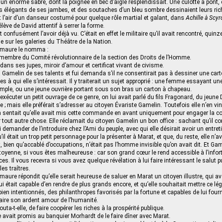
e un énorme sabre, dont la poignée en bec d’aigle resplendissait. Une culotte à pont, 
s élégants de ses jambes, et des soutaches d’un bleu sombre dessinaient leurs ri
it l’air d’un danseur costumé pour quelque rôle martial et galant, dans
Achille à Scyr
élève de David attentif à serrer la forme.
 confusément l’avoir déjà vu. C’était en effet le militaire qu’il avait rencontré, quin
e sur les galeries du Théâtre de la Nation.
emaure le nomma :
 membre du Comité révolutionnaire de la section des Droits de l’Homme.
s dans ses jupes, miroir d’amour et certificat vivant de civisme.
ta Gamelin de ses talents et fui demanda s’il ne consentirait pas à dessiner une car
à qui elle s’intéressait. Il y traiterait un sujet approprié : une femme essayant u
mple, ou une jeune ouvrière portant sous son bras un carton à chapeau.
écuter un petit ouvrage de ce genre, on lui avait parlé du fils Fragonard, du jeune 
ais elle préférait s’adresser au citoyen Évariste Gamelin. Toutefois elle n’en vint,
l’on sentait qu’elle avait mis cette commande en avant uniquement pour engager la co
r tout autre chose. Elle réclamait du citoyen Gamelin un bon office : sachant qu’il co
ui demander de l’introduire chez l’Ami du peuple, avec qui elle désirait avoir un entret
il était un trop petit personnage pour la présenter à Marat, et que, du reste, elle n’av
, bien qu’accablé d’occupations, n’était pas l’homme invisible qu’on avait dit. Et Gam
itoyenne, si vous êtes malheureuse : car son grand cœur le rend accessible à l’infor
es. Il vous recevra si vous avez quelque révélation à lui faire intéressant le salut pu
es traîtres.
aure répondit qu’elle serait heureuse de saluer en Marat un citoyen illustre, qui a
i était capable d’en rendre de plus grands encore, et qu’elle souhaitait mettre ce lég
n intentionnés, des philanthropes favorisés par la fortune et capables de lui fou
aire son ardent amour de l’humanité.
jouta-t-elle, de faire coopérer les riches à la prospérité publique.
e avait promis au banquier Morhardt de le faire dîner avec Marat.