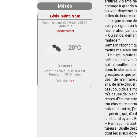
artifices violents d
Météo
corsage à grands re
pouvait discerner, t
Lévis-Saint-Nom
celles du bourreau.
La longue canne de n
Conditions météo à 9 août 2026 à
ses yeux gris son lo
04h02min
l’admiration par la b
OpenWeather
– Qu’est-ce, demand
malade ?
Gamelin répondit qu’i
20°C
moins mauvais ouv
– Le sujet, ajouta-t-il
scène qui m’avait fr
qui lui souille la bo
Couvert
dans le silence des 
Vent
: 7 km/h - sud sud-est
Pression
: 1015 mbar
grecques et que je n
désir de m’en faire 
Prévisions
>>
Le service OpenWeather ne fournit
91), de m’expliquer
actuellement aucune prévision
beaucoup plus simple
météorologique sur le lieu Lévis-
m’a causé de joie ! 
Saint-Nom.
Veuillez consulter le message du
restes d’écume atta
service ci-dessous.
ma chevelure emmêlé
(401 - Invalid API key. Please see
https://openweathermap.org/faq#error401
naïves et fortes, j’
for more info.)
Le peintre, qui, d’o
lui fit la citoyenne
– Hennequin a trait
fureurs. Quelle dest
dont les Dieux doiv