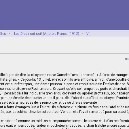
ètes
>
Les Dieux ont soif (Anatole France - 1912)
>
VII
ma
eille façon de dire, la citoyenne veuve Gamelin l’avait annoncé : « À force de mange
taignes. » Ce jour-là, 13 juillet, elle et son fils avaient dîné, à midi, d’une bouillie
t cet austère repas, une dame poussa la porte et emplit soudain l’atelier de son éc
connut la citoyenne Rochemaure. Croyant qu’elle se trompait de porte et cherchait l
 il pensait déjà lui indiquer le grenier du ci-devant ou appeler Brotteaux, pour épa
par une échelle de meunier ; mais il parut dès l’abord que c’était au citoyen Évarist
lle se déclara heureuse de le rencontrer et de se dire sa servante.
out à faits étrangers l’un à l’autre : ils s’étaient vus plusieurs fois dans l’atelier de 
lée, aux Jacobins, chez le restaurateur Vénua : elle l’avait remarqué pour sa beauté
 enrubanné comme un mirliton et empanaché comme le couvre-chef d’un représenta
e était emperruquée, fardée, mouchetée, musquée, la chair fraîche encore sous tan