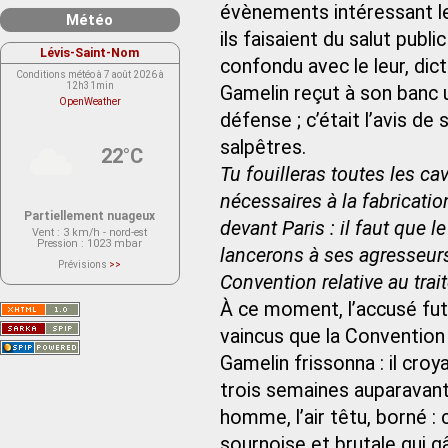
évènements intéressant le 
Météo
ils faisaient du salut public
Lévis-Saint-Nom
confondu avec le leur, dict
Conditions météo à 7 août 2026 à
12h31min
Gamelin reçut à son banc 
OpenWeather
défense ; c’était l’avis 
salpêtres.
22°C
Tu fouilleras toutes les ca
nécessaires à la fabricati
Partiellement nuageux
devant Paris : il faut que 
Vent
: 3 km/h - nord-est
Pression
: 1023 mbar
lancerons à ses agresseurs.
Prévisions
>>
Le service OpenWeather ne fournit
Convention relative au trait
actuellement aucune prévision
météorologique sur le lieu Lévis-
À ce moment, l’accusé fut 
Saint-Nom.
Veuillez consulter le message du
service ci-dessous.
vaincus que la Convention l
(401 - Invalid API key. Please see
https://openweathermap.org/faq#error401
Gamelin frissonna : il croyai
for more info.)
trois semaines auparavant,
homme, l’air têtu, borné :
sournoise et brutale qui g