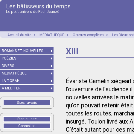
Les bâtisseurs du temps
Le petit univers de Paul Jeanzé
Accueil du site
>
MÉDIATHÈQUE
>
Oeuvres complètes
>
Les Dieux ont
XIII
ROMANS ET NOUVELLES
POÉZIES
DIVERS
MÉDIATHÈQUE
Évariste Gamelin siégeait 
LA TORAH
l’ouverture de l’audience i
À MÉDITER
nouvelles arrivées le matin
Sites favoris
qu’on pouvait retenir étai
toutes les routes, marcha
Plan du site
insurgé, Toulon livré aux 
Connexion
C’était autant pour ces m