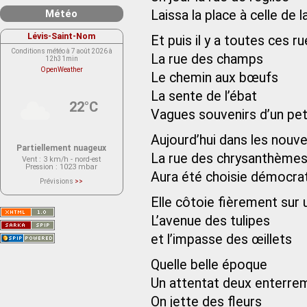
Météo
Laissa la place à celle de la
Lévis-Saint-Nom
Et puis il y a toutes ces
Conditions météo à 7 août 2026 à
La rue des champs
12h31min
OpenWeather
Le chemin aux bœufs
La sente de l’ébat
22°C
Vagues souvenirs d’un peti
Aujourd’hui dans les nouve
Partiellement nuageux
La rue des chrysanthème
Vent
: 3 km/h - nord-est
Pression
: 1023 mbar
Aura été choisie démocr
Prévisions
>>
Le service OpenWeather ne fournit
actuellement aucune prévision
Elle côtoie fièrement sur
météorologique sur le lieu Lévis-
Saint-Nom.
L’avenue des tulipes
Veuillez consulter le message du
service ci-dessous.
(401 - Invalid API key. Please see
et l’impasse des œillets
https://openweathermap.org/faq#error401
for more info.)
Quelle belle époque
Un attentat deux enterre
On jette des fleurs