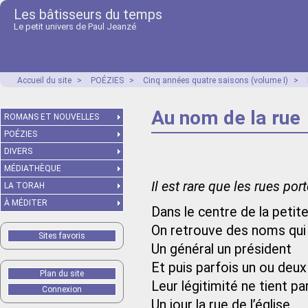
Les bâtisseurs du temps
Le petit univers de Paul Jeanzé
Accueil du site
>
POÉZIES
>
Cinq années quatre saisons (volume I)
>
Au nom de la rue
ROMANS ET NOUVELLES
POÉZIES
DIVERS
MÉDIATHÈQUE
Il est rare que les rues po
LA TORAH
À MÉDITER
Dans le centre de la petite 
On retrouve des noms qui 
Sites favoris
Un général un président
Et puis parfois un ou deu
Plan du site
Leur légitimité ne tient par
Connexion
Un jour la rue de l’église