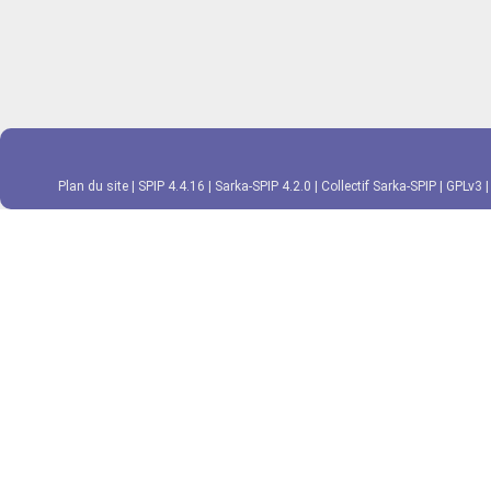
Plan du site
|
SPIP 4.4.16
|
Sarka-SPIP 4.2.0
|
Collectif Sarka-SPIP
|
GPLv3