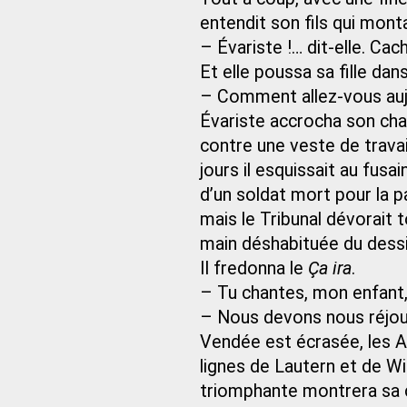
entendit son fils qui montai
– Évariste !… dit-elle. Cach
Et elle poussa sa fille da
– Comment allez-vous auj
Évariste accrocha son ch
contre une veste de travai
jours il esquissait au fus
d’un soldat mort pour la pa
mais le Tribunal dévorait 
main déshabituée du dessi
Il fredonna le
Ça ira
.
– Tu chantes, mon enfant, 
– Nous devons nous réjouir
Vendée est écrasée, les Au
lignes de Lautern et de W
triomphante montrera sa c