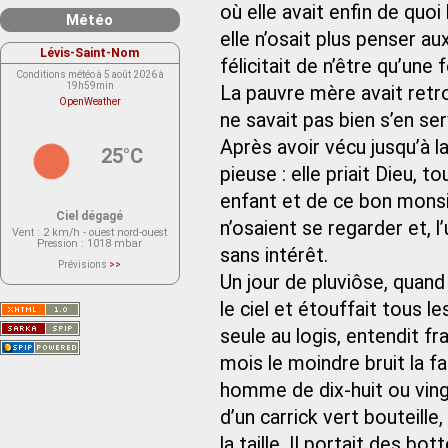
où elle avait enfin de quoi 
Météo
elle n’osait plus penser a
Lévis-Saint-Nom
félicitait de n’être qu’une
Conditions météo à 5 août 2026 à
19h59min
La pauvre mère avait retro
OpenWeather
ne savait pas bien s’en ser
Après avoir vécu jusqu’à la
25°C
pieuse : elle priait Dieu, t
enfant et de ce bon monsieu
Ciel dégagé
n’osaient se regarder et, l
Vent
: 2 km/h - ouest nord-ouest
Pression
: 1018 mbar
sans intérêt.
Prévisions
>>
Le service OpenWeather ne fournit
Un jour de pluviôse, quand
actuellement aucune prévision
météorologique sur le lieu Lévis-
le ciel et étouffait tous le
Saint-Nom.
Veuillez consulter le message du
service ci-dessous.
seule au logis, entendit fra
(401 - Invalid API key. Please see
https://openweathermap.org/faq#error401
mois le moindre bruit la fai
for more info.)
homme de dix-huit ou vingt
d’un carrick vert bouteille,
la taille. Il portait des b