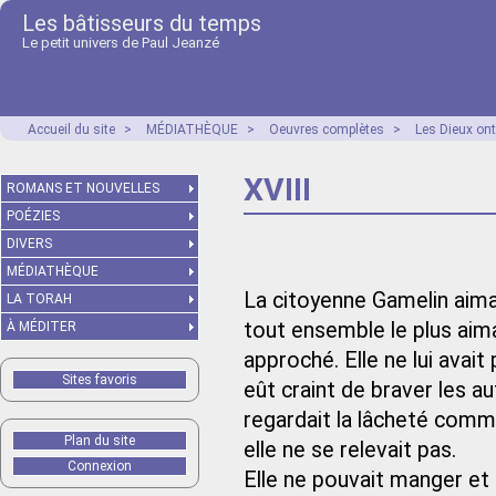
Les bâtisseurs du temps
Le petit univers de Paul Jeanzé
Accueil du site
>
MÉDIATHÈQUE
>
Oeuvres complètes
>
Les Dieux ont
XVIII
ROMANS ET NOUVELLES
POÉZIES
DIVERS
MÉDIATHÈQUE
La citoyenne Gamelin aimai
LA TORAH
tout ensemble le plus aima
À MÉDITER
approché. Elle ne lui avait 
Sites favoris
eût craint de braver les a
regardait la lâcheté comme
Plan du site
elle ne se relevait pas.
Connexion
Elle ne pouvait manger et 