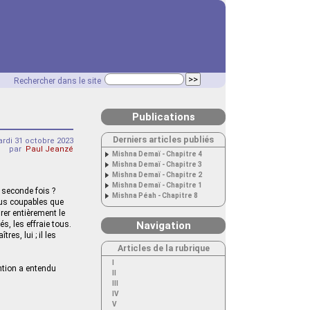
Rechercher dans le site
Publications
Derniers articles publiés
rdi 31 octobre 2023
par
Paul Jeanzé
Mishna Demaï - Chapitre 4
Mishna Demaï - Chapitre 3
Mishna Demaï - Chapitre 2
Mishna Demaï - Chapitre 1
e seconde fois ?
Mishna Péah - Chapitre 8
lus coupables que
rer entièrement le
s, les effraie tous.
Navigation
es, lui ; il les
Articles de la rubrique
I
ention a entendu
II
III
IV
V