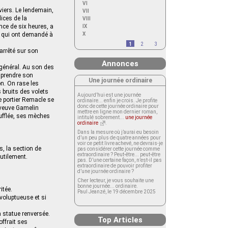
VI
viers. Le lendemain,
VII
lices de la
VIII
nce de six heures, a
IX
, qui ont demandé à
X
1
2
3
 arrêté sur son
Annonces
l général. Au son des
 prendre son
Une journée ordinaire
on. On rase les
s bruits des volets
Aujourd’hui est une journée
e portier Remacle se
ordinaire... enfin je crois. Je profite
donc de cette journée ordinaire pour
 veuve Gamelin
mettre en ligne mon dernier roman,
oufflée, ses mèches
intitulé sobrement...
une journée
ordinaire
.
Dans la mesure où j’aurai eu besoin
d’un peu plus de quatre années pour
voir ce petit livre achevé, ne devrais-je
s, la section de
pas considérer cette journée comme
extraordinaire ? Peut-être... peut-être
nutilement.
pas. D’une certaine façon, n’est-il pas
extraordinaire de pouvoir profiter
d’une journée ordinaire ?
Cher lecteur, je vous souhaite une
bonne journée... ordinaire.
itée.
Paul Jeanzé, le 19 décembre 2025
i voluptueuse et si
a statue renversée.
Top Articles
ffrait ses