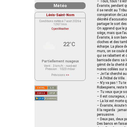
– Tous, tous ! s’écr
Météo
Évariste, pendant q
il se rendit au Trib
Lévis-Saint-Nom
conspiration de Laz
décrété d’accusatio
Conditions météo à 7 août 2026 à
partager le sort de
12h31min
On apprend que le p
OpenWeather
siège, mais que l’a
Évariste, à son banc
cloches et des tamb
22°C
écharpe. La place de
murs, on se coule da
qui se rabattent et
barricade dans sa l
Partiellement nuageux
gémit de la cherté d
Vent
: 3 km/h - nord-est
Pression
: 1023 mbar
noires collées sur 
– Je t’ai cherché au
Prévisions
>>
Le service OpenWeather ne fournit
– À l’Hôtel de Ville.
actuellement aucune prévision
– N’y va pas ! Tu te
météorologique sur le lieu Lévis-
Robespierre, reste tr
Saint-Nom.
Veuillez consulter le message du
– Tu veux que je so
service ci-dessous.
– Il est courageux, a
(401 - Invalid API key. Please see
https://openweathermap.org/faq#error401
– La loi est morte 
for more info.)
– Évariste, écoute t
Il la regarda : jamai
persuasive.
– Deux pas, deux pas
Des bancs en faisai