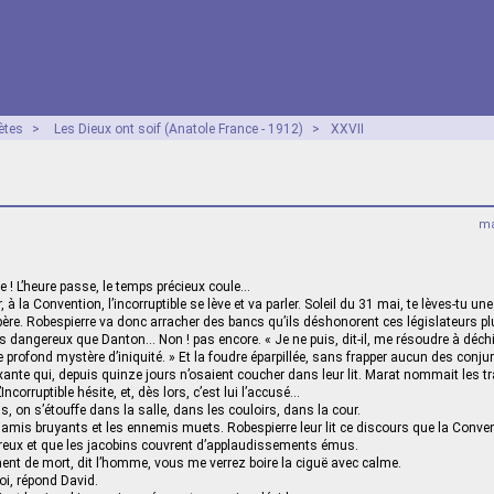
ètes
>
Les Dieux ont soif (Anatole France - 1912)
>
XXVII
ma
e ! L’heure passe, le temps précieux coule…
, à la Convention, l’incorruptible se lève et va parler. Soleil du 31 mai, te lèves-tu un
ère. Robespierre va donc arracher des bancs qu’ils déshonorent ces législateurs p
lus dangereux que Danton… Non ! pas encore. « Je ne puis, dit-il, me résoudre à déchi
e profond mystère d’iniquité. » Et la foudre éparpillée, sans frapper aucun des conjuré
nte qui, depuis quinze jours n’osaient coucher dans leur lit. Marat nommait les traîtr
Incorruptible hésite, et, dès lors, c’est lui l’accusé…
s, on s’étouffe dans la salle, dans les couloirs, dans la cour.
es amis bruyants et les ennemis muets. Robespierre leur lit ce discours que la Conv
freux et que les jacobins couvrent d’applaudissements émus.
nt de mort, dit l’homme, vous me verrez boire la ciguë avec calme.
toi, répond David.