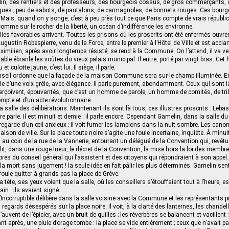
in, des rentiers et des professeurs, des bourgeois cossus, de gros commerçants, 
oques ; peu de sabots, de pantalons, de carmagnoles, de bonnets rouges. Ces bourg
Mais, quand on y songe, c’est à peu près tout ce que Paris compte de vrais républ
comme sur le rocher de la liberté, un océan d’indifférence les environne.
les favorables arrivent. Toutes les prisons où les proscrits ont été enfermés ouvren
Augustin Robespierre, venu de la Force, entre le premier à l’Hôtel de Ville et est accl
imilien, après avoir longtemps résisté, se rend à la Commune. On l’attend, il va venir
ble ébranle les voûtes du vieux palais municipal. Il entre, porté par vingt bras. C
 et culotte jaune, c’est lui. Il siège, il parle.
onseil ordonne que la façade de la maison Commune sera sur-le-champ illuminée. En
 parle d’une voix grêle, avec élégance. Il parle purement, abondamment. Ceux qui sont là
aperçoivent, épouvantés, que c’est un homme de parole, un homme de comités, de tri
mpte et d’un acte révolutionnaire.
a salle des délibérations. Maintenant ils sont là tous, ces illustres proscrits : Lebas
 parle. Il est minuit et demie : il parle encore. Cependant Gamelin, dans la salle du 
, regarde d’un œil anxieux ; il voit fumer les lampions dans la nuit sombre. Les cano
aison de ville. Sur la place toute noire s’agite une foule incertaine, inquiète. À minu
au coin de la rue de la Vannerie, entourant un délégué de la Convention qui, revêtu
t lit, dans une rouge lueur, le décret de la Convention, la mise hors la loi des mem
es du conseil général qui l’assistent et des citoyens qui répondraient à son appel.
 la mort sans jugement ! la seule idée en fait pâlir les plus déterminés. Gamelin sen
a foule quitter à grands pas la place de Grève.
la tête, ses yeux voient que la salle, où les conseillers s’étouffaient tout à l’heure, e
ain : ils avaient signé.
L’Incorruptible délibère dans la salle voisine avec la Commune et les représentants p
egards désespérés sur la place noire. Il voit, à la clarté des lanternes, les chandel
’auvent de l’épicier, avec un bruit de quilles ; les réverbères se balancent et vacillent
ant après, une pluie d’orage tombe : la place se vide entièrement ; ceux que n’avait 