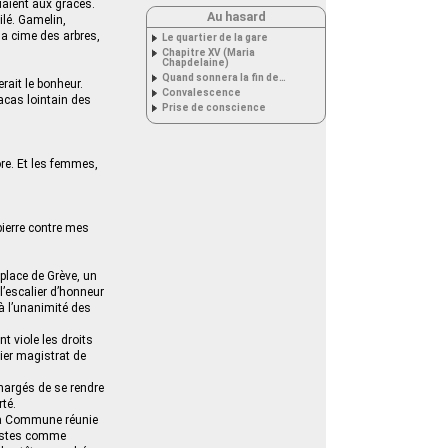
ouaient aux grâces.
Au hasard
ilé. Gamelin,
la cime des arbres,
Le quartier de la gare
Chapitre XV (Maria
Chapdelaine)
Quand sonnera la fin de…
rait le bonheur.
Convalescence
racas lointain des
Prise de conscience
ore. Et les femmes,
 pierre contre mes
 place de Grève, un
l’escalier d’honneur
 à l’unanimité des
nt viole les droits
mier magistrat de
hargés de se rendre
rté.
 La Commune réunie
rtistes comme