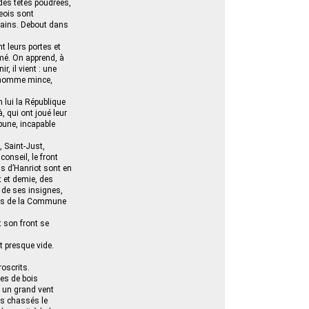
des têtes poudrées,
eois sont
icains. Debout dans
t leurs portes et
amé. On apprend, à
, il vient : une
et homme mince,
 lui la République
, qui ont joué leur
bune, incapable
, Saint-Just,
conseil, le front
ns d’Hanriot sont en
it et demie, des
 de ses insignes,
bres de la Commune
t son front se
st presque vide.
roscrits.
les de bois
 : un grand vent
pas chassés le