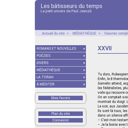
Les bâtisseurs du temps
Le petit univers de Paul Jeanzé
Accueil du site
>
MÉDIATHÈQUE
>
Oeuvres compl
XXVII
ROMANS ET NOUVELLES
POÉZIES
DIVERS
MÉDIATHÈQUE
Tu dors, Robespierr
LA TORAH
Enfin, le 8 thermidor
Gamelin attend, esp
À MÉDITER
les fédéralistes, p
voile qui recouvre c
On en comptait soixa
Sites favoris
montrait du doigt. L’
Le soir, aux Jacobin
Ils sont là tous, l
Plan du site
dans un silence af
– C’est mon testame
Connexion
– Je la boirai avec 