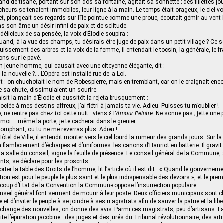
and de tisane, portant sur son dos sa fontaine, agitait sa sonnette ; des fillettes j
cheurs se tenaient immobiles, leur ligne à la main. Le temps était orageux, le ciel vo
et, plongeait ses regards sur l’île pointue comme une proue, écoutait gémir au vent 
ns son âme un désir infini de paix et de solitude.
élicieux de sa pensée, la voix d’Élodie soupira :
and, à la vue des champs, tu désirais être juge de paix dans un petit village ? Ce se
ruissement des arbres et la voix de la femme, il entendait le tocsin, la générale, le f
ns sur le pavé.
un jeune homme, qui causait avec une citoyenne élégante, dit :
 nouvelle ?… L’Opéra est installé rue de la Loi.
 : on chuchotait le nom de Robespierre, mais en tremblant, car on le craignait enc
 sa chute, dissimulaient un sourire.
isit la main d’Élodie et aussitôt la rejeta brusquement :
ociée à mes destins affreux, j’ai flétri à jamais ta vie. Adieu. Puisses-tu m’oublier !
e, ne rentre pas chez toi cette nuit : viens à l’
Amour Peintre
. Ne sonne pas ; jette une
ir moi – même la porte, je te cacherai dans le grenier.
iomphant, ou tu ne me reverras plus. Adieu !
ôtel de Ville, il entendit monter vers le ciel lourd la rumeur des grands jours. Sur la
 flamboiement d’écharpes et d’uniformes, les canons d’Hanriot en batterie. Il gravit 
la salle du conseil, signe la feuille de présence. Le conseil général de la Commune,
s, se déclare pour les proscrits.
orter la table des Droits de l’homme, lit l’article où il est dit : « Quand le gouverneme
ction est pour le peuple le plus saint et le plus indispensable des devoirs », et le pre
 coup d’État de la Convention la Commune oppose l’insurrection populaire.
eil général font serment de mourir à leur poste. Deux officiers municipaux sont c
 et d’inviter le peuple à se joindre à ses magistrats afin de sauver la patrie et la libe
échange des nouvelles, on donne des avis. Parmi ces magistrats, peu d’artisans.
 faite l’épuration jacobine : des juges et des jurés du Tribunal révolutionnaire, des a