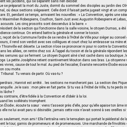
ient les jacobins, qui se séparent sans rien décider.
ue se préparait la mort du Juste, dormit du sommeil des disciples au jardin des Oli
unal, où deux sections siégeaient. Celle dont il faisait partie jugeait vingt et un comp
are. Et, pendant ce temps, arrivaient les nouvelles : « La Convention, après une séa
n Maximilien Robespierre, Couthon, Saint-Just avec Augustin Robespierre et Lebas
s accusés. Les cinq proscrits sont descendus à la barre. »
résident de la section qui fonctionne dans la salle voisine, le citoyen Dumas, a été
udience continue. On entend battre la générale et sonner le tocsin.
, reçoit de la Commune l’ordre de se rendre à l’Hôtel de Ville pour siéger au consei
ours, il rend son verdict avec ses collègues et court chez lui embrasser sa mère et
 Thionville est déserte. La section n’ose se prononcer ni pour ni contre la Conventi
ns les allées, on rentre chez soi. À l’appel du tocsin et de la générale répondent le
 des serrures qui se ferment. Le citoyen Dupont aîné s’est caché dans sa boutique ; l
oge. La petite Joséphine retient craintivement Mouton dans ses bras. La citoyenne
es vivres, cause de tout le mal. Au pied de l’escalier, Évariste rencontre Élodie ess
son cou moite.
 Tribunal. Tu venais de partir. Où vas-tu ?
 perdrais ; Hanriot est arrêté… les sections ne marcheront pas. La section des Pique
anquille. Je le sais : mon père en fait partie. Si tu vas à l’Hôtel de Ville, tu te perds i
is lâche ?
u contraire, d’être fidèle à la Convention et d’obéir à la loi.
quand les scélérats triomphent.
on Élodie ; écoute ta sœur : viens t’asseoir près d’elle, pour qu’elle apaise ton âme irr
s elle ne lui avait paru si désirable ; jamais cette voix n’avait sonné à ses oreilles s
 seulement, mon ami ! Elle l’entraîna vers le terre-plein qui portait le piédestal de l
ent le tour, garnis de promeneurs et de promeneuses. Une marchande de frivolités o