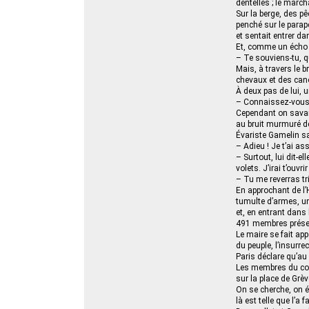
dentelles ; le march
Sur la berge, des pê
penché sur le parap
et sentait entrer da
Et, comme un écho d
– Te souviens-tu, qu
Mais, à travers le b
chevaux et des cano
À deux pas de lui, 
– Connaissez-vous la
Cependant on savait
au bruit murmuré de
Évariste Gamelin sa
– Adieu ! Je t’ai ass
– Surtout, lui dit-ell
volets. J’irai t’ouvr
– Tu me reverras tr
En approchant de l’H
tumulte d’armes, un
et, en entrant dans 
491 membres présent
Le maire se fait app
du peuple, l’insurre
Paris déclare qu’au
Les membres du cons
sur la place de Grève
On se cherche, on 
là est telle que l’a