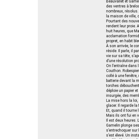
Beauvallet et Gamel
des ventres à brel
nombreux, résolus. 
la maison de ville, 
Pourtant des nouvel
rendent leur proie. 
huit heures, que Max
acclamation formida
propret, en habit bleu
À son arrivée, le c
réside. Il parle, il
vie sur sa tête, s’
d’une résolution pro
On l’entraîne dans l
Couthon. Robespierre
collé à une fenêtre
batterie devant la m
torches débouchent 
déploie un papier e
insurgée, des membr
La mise hors la loi,
glacer. Il regarde l
Et, quand il tourne 
Mais ils ont fui en v
Il est deux heures. 
Gamelin plonge ses r
s’entrechoquer sur l
s’est élevé. Un inst