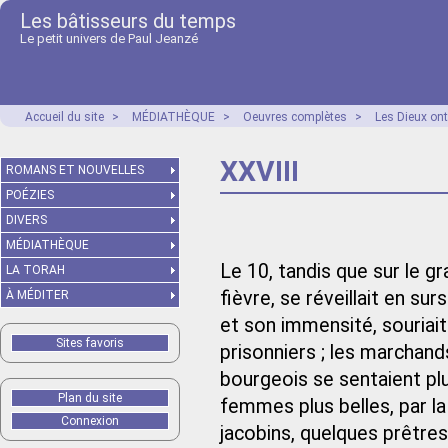
Les bâtisseurs du temps
Le petit univers de Paul Jeanzé
Accueil du site
>
MÉDIATHÈQUE
>
Oeuvres complètes
>
Les Dieux ont
XXVIII
ROMANS ET NOUVELLES
POÉZIES
DIVERS
MÉDIATHÈQUE
Le 10, tandis que sur le g
LA TORAH
fièvre, se réveillait en sur
À MÉDITER
et son immensité, souriait 
Sites favoris
prisonniers ; les marchand
bourgeois se sentaient pl
Plan du site
femmes plus belles, par l
Connexion
jacobins, quelques prêtre