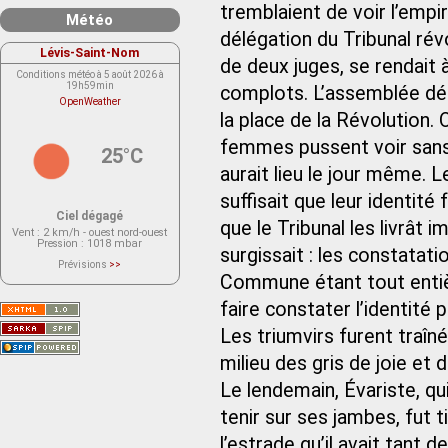
tremblaient de voir l’emp
Météo
délégation du Tribunal rév
Lévis-Saint-Nom
de deux juges, se rendait à
Conditions météo à 5 août 2026 à
19h59min
complots. L’assemblée déc
OpenWeather
la place de la Révolution. O
femmes pussent voir sans 
25°C
aurait lieu le jour même. Le
suffisait que leur identit
Ciel dégagé
que le Tribunal les livrât 
Vent
: 2 km/h - ouest nord-ouest
Pression
: 1018 mbar
surgissait : les constatat
Prévisions
>>
Le service OpenWeather ne fournit
Commune étant tout entière
actuellement aucune prévision
météorologique sur le lieu Lévis-
faire constater l’identité 
Saint-Nom.
Veuillez consulter le message du
service ci-dessous.
Les triumvirs furent traîné
(401 - Invalid API key. Please see
https://openweathermap.org/faq#error401
milieu des gris de joie et 
for more info.)
Le lendemain, Évariste, qu
tenir sur ses jambes, fut 
l’estrade qu’il avait tant 