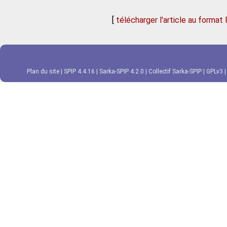
[
télécharger l'article au format
Plan du site
|
SPIP 4.4.16
|
Sarka-SPIP 4.2.0
|
Collectif Sarka-SPIP
|
GPLv3