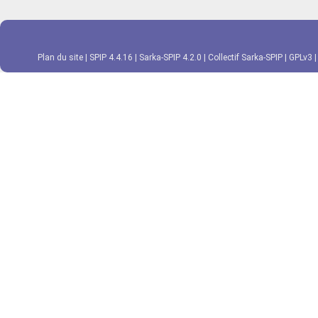
Plan du site
|
SPIP 4.4.16
|
Sarka-SPIP 4.2.0
|
Collectif Sarka-SPIP
|
GPLv3