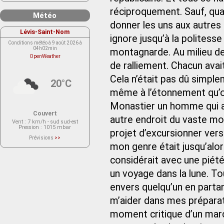
réciproquement. Sauf, quand
Météo
donner les uns aux autres
Lévis-Saint-Nom
ignore jusqu’à la politesse
Conditions météo à 9 août 2026 à
04h02min
montagnarde. Au milieu de
OpenWeather
de ralliement. Chacun avai
Cela n’était pas dû simple
20°C
même à l’étonnement qu’on 
Monastier un homme qui au
Couvert
autre endroit du vaste mo
Vent
: 7 km/h - sud sud-est
Pression
: 1015 mbar
projet d’excursionner vers
Prévisions
>>
Le service OpenWeather ne fournit
mon genre était jusqu’alor
actuellement aucune prévision
météorologique sur le lieu Lévis-
considérait avec une piét
Saint-Nom.
Veuillez consulter le message du
service ci-dessous.
un voyage dans la lune. T
(401 - Invalid API key. Please see
https://openweathermap.org/faq#error401
envers quelqu’un en parta
for more info.)
m’aider dans mes préparat
moment critique d’un marché