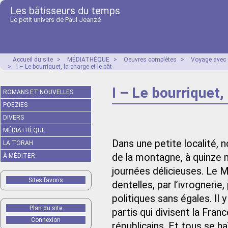
Les bâtisseurs du temps
Le petit univers de Paul Jeanzé
Accueil du site
>
MÉDIATHÈQUE
>
Oeuvres complètes
>
Voyage avec 
>
I – Le bourriquet, la charge et le bât
I – Le bourriquet,
ROMANS ET NOUVELLES
POÉZIES
DIVERS
MÉDIATHÈQUE
Dans une petite localité,
LA TORAH
de la montagne, à quinze m
À MÉDITER
journées délicieuses. Le M
Sites favoris
dentelles, par l’ivrognerie
politiques sans égales. Il
Plan du site
partis qui divisent la Franc
Connexion
républicains. Et tous se h