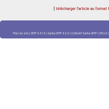
[
télécharger l'article au format
Plan du site
|
SPIP 4.4.16
|
Sarka-SPIP 4.2.0
|
Collectif Sarka-SPIP
|
GPLv3