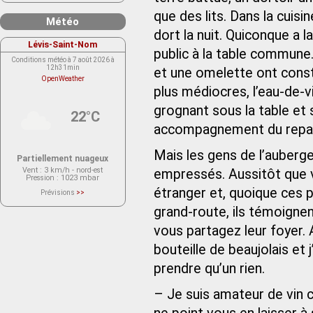
que des lits. Dans la cuisi
Météo
dort la nuit. Quiconque a l
Lévis-Saint-Nom
public à la table commune.
Conditions météo à 7 août 2026 à
12h31min
et une omelette ont const
OpenWeather
plus médiocres, l’eau-de-v
grognant sous la table et 
22°C
accompagnement du repa
Mais les gens de l’auberge
Partiellement nuageux
Vent
: 3 km/h - nord-est
empressés. Aussitôt que v
Pression
: 1023 mbar
étranger et, quoique ces p
Prévisions
>>
Le service OpenWeather ne fournit
actuellement aucune prévision
grand-route, ils témoignen
météorologique sur le lieu Lévis-
Saint-Nom.
vous partagez leur foyer.
Veuillez consulter le message du
service ci-dessous.
(401 - Invalid API key. Please see
bouteille de beaujolais et j’
https://openweathermap.org/faq#error401
for more info.)
prendre qu’un rien.
– Je suis amateur de vin c