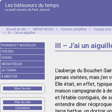
Les bâtisseurs du temps
Le petit univers de Paul Jeanzé
Accueil du site
>
MÉDIATHÈQUE
>
Oeuvres complètes
>
Voyage avec 
>
III – J’ai un aiguillon
III – J’ai un aiguil
ROMANS ET NOUVELLES
POÉZIES
DIVERS
MÉDIATHÈQUE
L’auberge du Bouchet-Sain
LA TORAH
jamais visitées, mais j’en
À MÉDITER
Elle était, en effet, typi
Sites favoris
maison campagnarde à deux
et l’étable contiguës, de
Plan du site
entendre dîner réciproqu
Connexion
terre battue, un dortoir 