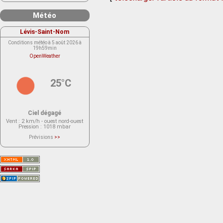
Météo
Lévis-Saint-Nom
Conditions météo à 5 août 2026 à
19h59min
OpenWeather
25°C
Ciel dégagé
Vent
: 2 km/h - ouest nord-ouest
Pression
: 1018 mbar
Prévisions
>>
Le service OpenWeather ne fournit
actuellement aucune prévision
météorologique sur le lieu Lévis-
Saint-Nom.
Veuillez consulter le message du
service ci-dessous.
(401 - Invalid API key. Please see
https://openweathermap.org/faq#error401
for more info.)