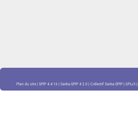
Plan du site
|
SPIP 4.4.16
|
Sarka-SPIP 4.2.0
|
Collectif Sarka-SPIP
|
GPLv3