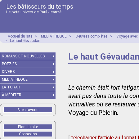
Les bâtisseurs du temps
Le petit univers de Paul Jeanzé
Accueil du site
>
MÉDIATHÈQUE
>
Oeuvres complètes
>
Voyage avec 
>
Le haut Gévaudan
Le haut Gévauda
ROMANS ET NOUVELLES
POÉZIES
DIVERS
MÉDIATHÈQUE
Le chemin était fort fatigan
LA TORAH
avait pas dans toute la co
À MÉDITER
victuailles où se restaurer
Sites favoris
Voyage du Pèlerin.
Plan du site
Connexion
[
télécharger l'article au format