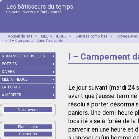
Les bâtisseurs du temps
Le petit univers de Paul Jeanzé
Accueil du site
>
MÉDIATHÈQUE
>
Oeuvres complètes
>
Voyage avec 
>
I – Campement dans l’obscurité
I – Campement da
ROMANS ET NOUVELLES
POÉZIES
DIVERS
MÉDIATHÈQUE
Le jour suivant (mardi 24 
LA TORAH
avant que j’eusse terminé 
À MÉDITER
résolu à porter désormais
Sites favoris
paniers. Une demi-heure plu
localité sise à l’orée de l
Plan du site
parvenir en une heure et 
Connexion
supposer qu’un homme emb