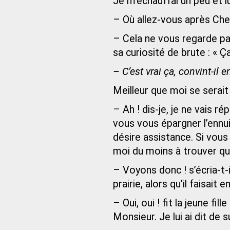
Je m’échauffai un peu et l
– Où allez-vous après Chey
– Cela ne vous regarde pas,
sa curiosité de brute : « Ç
– C’est vrai ça, convint-il e
Meilleur que moi se serait
– Ah ! dis-je, je ne vais 
vous vous épargner l’ennui
désire assistance. Si vou
moi du moins à trouver que
– Voyons donc ! s’écria-t-i
prairie, alors qu’il faisait 
– Oui, oui ! fit la jeune fil
Monsieur. Je lui ai dit de s