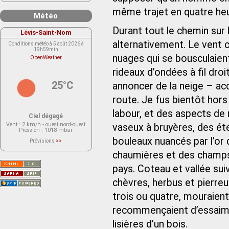
même trajet en quatre he
Météo
Durant tout le chemin sur 
Lévis-Saint-Nom
alternativement. Le vent c
Conditions météo à 5 août 2026 à
19h59min
nuages qui se bousculaie
OpenWeather
rideaux d’ondées à fil dro
25°C
annoncer de la neige – acc
route. Je fus bientôt hors 
labour, et des aspects de
Ciel dégagé
Vent
: 2 km/h - ouest nord-ouest
vaseux à bruyères, des ét
Pression
: 1018 mbar
bouleaux nuancés par l’or 
Prévisions
>>
Le service OpenWeather ne fournit
actuellement aucune prévision
chaumières et des champs 
météorologique sur le lieu Lévis-
Saint-Nom.
pays. Coteau et vallée sui
Veuillez consulter le message du
service ci-dessous.
(401 - Invalid API key. Please see
chèvres, herbus et pierreux
https://openweathermap.org/faq#error401
for more info.)
trois ou quatre, mouraien
recommençaient d’essaimer
lisières d’un bois.