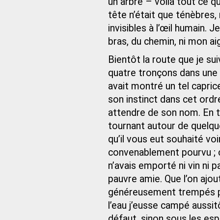
un arbre – voilà tout ce q
tête n’était que ténèbres
invisibles à l’œil humain. 
bras, du chemin, ni mon aig
Bientôt la route que je sui
quatre tronçons dans une 
avait montré un tel capric
son instinct dans cet ordre
attendre de son nom. En t
tournant autour de quelq
qu’il vous eut souhaité vo
convenablement pourvu ; c
n’avais emporté ni vin ni p
pauvre amie. Que l’on ajo
généreusement trempés par
l’eau j’eusse campé aussit
défaut, sinon sous les esp