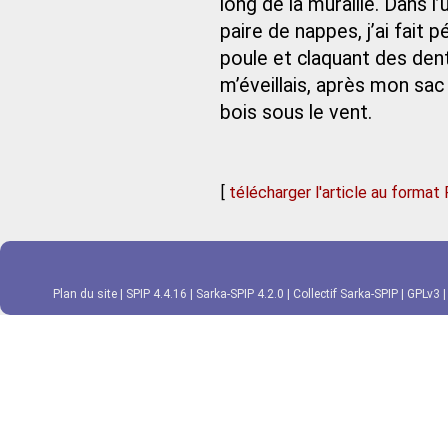
long de la muraille. Dans l
paire de nappes, j’ai fait 
poule et claquant des dents
m’éveillais, après mon sa
bois sous le vent.
[
télécharger l'article au format
Plan du site
|
SPIP 4.4.16
|
Sarka-SPIP 4.2.0
|
Collectif Sarka-SPIP
|
GPLv3