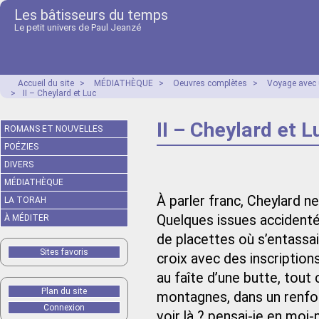
Les bâtisseurs du temps
Le petit univers de Paul Jeanzé
Accueil du site
>
MÉDIATHÈQUE
>
Oeuvres complètes
>
Voyage avec 
>
II – Cheylard et Luc
II – Cheylard et L
ROMANS ET NOUVELLES
POÉZIES
DIVERS
MÉDIATHÈQUE
À parler franc, Cheylard n
LA TORAH
Quelques issues accidentée
À MÉDITER
de placettes où s’entassa
Sites favoris
croix avec des inscriptio
au faîte d’une butte, tout
Plan du site
montagnes, dans un renfon
Connexion
voir là ? pensai-je en moi-