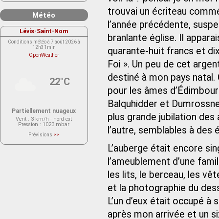
trouvai un écriteau commé
Météo
l’année précédente, susp
Lévis-Saint-Nom
branlante église. Il appara
Conditions météo à 7 août 2026 à
12h31min
quarante-huit francs et di
OpenWeather
Foi ». Un peu de cet argen
destiné à mon pays natal.
22°C
pour les âmes d’Édimbour
Balquhidder et Dumrossnes
Partiellement nuageux
plus grande jubilation des
Vent
: 3 km/h - nord-est
Pression
: 1023 mbar
l’autre, semblables à des é
Prévisions
>>
Le service OpenWeather ne fournit
actuellement aucune prévision
L’auberge était encore si
météorologique sur le lieu Lévis-
Saint-Nom.
l’ameublement d’une famill
Veuillez consulter le message du
service ci-dessous.
(401 - Invalid API key. Please see
les lits, le berceau, les vê
https://openweathermap.org/faq#error401
for more info.)
et la photographie du desse
L’un d’eux était occupé à s
après mon arrivée et un s