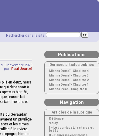
Rechercher dans le site
Publications
Derniers articles publiés
edi 3 novembre 2023
par
Paul Jeanzé
Mishna Demaï - Chapitre 4
Mishna Demaï - Chapitre 3
Mishna Demaï - Chapitre 2
s plié en deux, mais
Mishna Demaï - Chapitre 1
ue qui dépassait à
Mishna Péah - Chapitre 8
n aperçus bientôt,
que j’eusse fait
ourtant méfiant et
Navigation
Articles de la rubrique
monts du Gévaudan
Dédicace
 avaient un privilège
Velay
sants et les cimes.
I – Le bourriquet, la charge et
lèle à la rivière.
le bât
des topographiques
II – L’ânier inexpérimenté