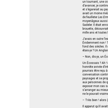
un tournant, une cra
d’avancer, je conti
et s’égarerait au pa
avait un moine méd
de feuilleter
Les Erm
moyenâgeux aussi la
Sadeler. Il était e
brouette, découvrait
mille ans et toutes 
J’avais en outre l’e
Évidemment non ! To
fond des siècles. Il
étais-je ? Un Anglais
– Non, dis-je, un É
Un Écossais ? Ah ! 
honnête avivée d’in
pourrais être reçu à
conversation contin
paysages et se propo
aux personnes de qu
exposer mon cas san
s’arranger au mieux 
ne le pouvait vraim
– Très bien ! alors 
Il apparut qu’il av