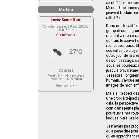
aient été entrepris
Mende. Une année o
Météo
peuvent traduire en
sifflet ? »
Lévis-Saint-Nom
Dans une localité n
Conditions météo à 8 août 2026 à
13h18min
grimpait sur la gau
OpenWeather
menant à mon étran
quittais le couvert
rocheuses, aussi bl
27°C
couvertes de bruyère
qu’au jour de la cré
de son passage, sau
sous les bouleaux et
Couvert
jusqu’alors, s’étaie
Je respirai longueme
Vent
: 5 km/h - nord-est
Pression
: 1018 mbar
humain. J’avoue ai
images de mon enfan
Prévisions
>>
Le service OpenWeather ne fournit
actuellement aucune prévision
Mais si l’aspect de
météorologique sur le lieu Lévis-
Une croix à trépied 
Saint-Nom.
Veuillez consulter le message du
delà, la perspective
service ci-dessous.
coin d’une jeune pla
(401 - Invalid API key. Please see
https://openweathermap.org/faq#error401
poursuivis ma rout
for more info.)
laïques, vers l’asile
Je n’avais pas prog
qu’à peine dire pou
qu’en approchant ce