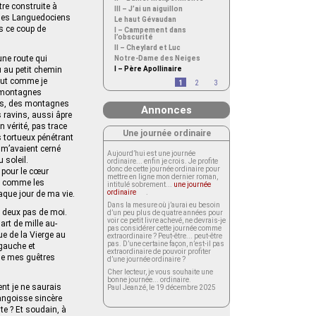
tre construite à
III – J’ai un aiguillon
ques Languedociens
Le haut Gévaudan
s ce coup de
I – Campement dans
l’obscurité
II – Cheylard et Luc
une route qui
Notre-Dame des Neiges
u au petit chemin
I – Père Apollinaire
rut comme je
1
2
3
s montagnes
ées, des montagnes
Annonces
s ravins, aussi âpre
n vérité, pas trace
Une journée ordinaire
 tortueux pénétrant
i m’avaient cerné
Aujourd’hui est une journée
 soleil.
ordinaire... enfin je crois. Je profite
donc de cette journée ordinaire pour
e pour le cœur
mettre en ligne mon dernier roman,
nt comme les
intitulé sobrement...
une journée
ordinaire
.
aque jour de ma vie.
Dans la mesure où j’aurai eu besoin
à deux pas de moi.
d’un peu plus de quatre années pour
voir ce petit livre achevé, ne devrais-je
art de mille au-
pas considérer cette journée comme
ue de la Vierge au
extraordinaire ? Peut-être... peut-être
pas. D’une certaine façon, n’est-il pas
 gauche et
extraordinaire de pouvoir profiter
de mes guêtres
d’une journée ordinaire ?
Cher lecteur, je vous souhaite une
bonne journée... ordinaire.
ent je ne saurais
Paul Jeanzé, le 19 décembre 2025
’angoisse sincère
e ? Et soudain, à