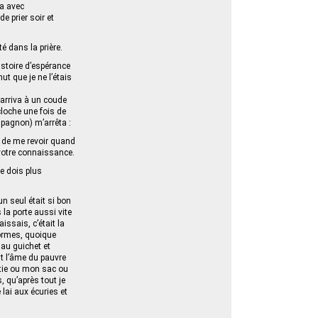
ma avec
 prier soir et
ité dans la prière.
istoire d’espérance
ut que je ne l’étais
 arriva à un coude
cloche une fois de
mpagnon) m’arrêta :
ez de me revoir quand
 votre connaissance.
ne dois plus
n seul était si bon
 la porte aussi vite
issais, c’était la
formes, quoique
 au guichet et
it l’âme du pauvre
atie ou mon sac ou
 qu’après tout je
 lai aux écuries et