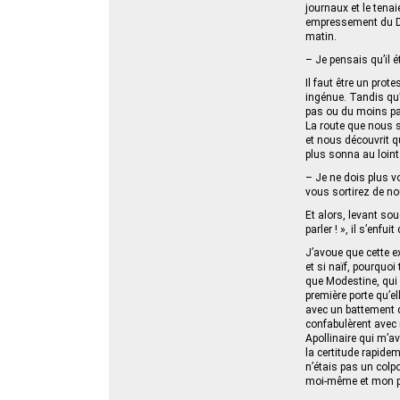
journaux et le tenai
empressement du Dr 
matin.
– Je pensais qu’il ét
Il faut être un prot
ingénue. Tandis qu’i
pas ou du moins pas
La route que nous s
et nous découvrit q
plus sonna au loint
– Je ne dois plus vo
vous sortirez de no
Et alors, levant sou
parler ! », il s’enf
J’avoue que cette ex
et si naïf, pourquoi
que Modestine, qui s
première porte qu’e
avec un battement de
confabulèrent avec 
Apollinaire qui m’a
la certitude rapide
n’étais pas un colpo
moi-même et mon p