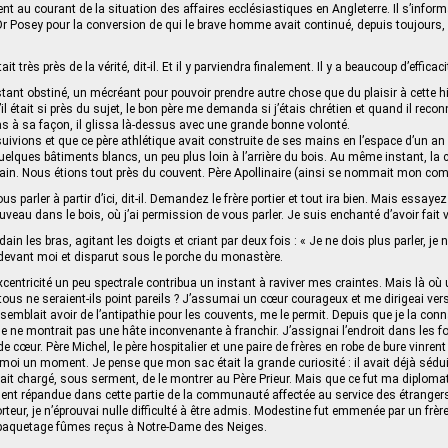
ent au courant de la situation des affaires ecclésiastiques en Angleterre. Il s’infor
Posey pour la conversion de qui le brave homme avait continué, depuis toujours, de
ait très près de la vérité, dit-il. Et il y parviendra finalement. Il y a beaucoup d’efficac
estant obstiné, un mécréant pour pouvoir prendre autre chose que du plaisir à cette h
l était si près du sujet, le bon père me demanda si j’étais chrétien et quand il reconn
 à sa façon, il glissa là-dessus avec une grande bonne volonté.
uivions et que ce père athlétique avait construite de ses mains en l’espace d’un an
uelques bâtiments blancs, un peu plus loin à l’arrière du bois. Au même instant, la 
ain. Nous étions tout près du couvent. Père Apollinaire (ainsi se nommait mon co
us parler à partir d’ici, dit-il. Demandez le frère portier et tout ira bien. Mais essay
uveau dans le bois, où j’ai permission de vous parler. Je suis enchanté d’avoir fait
dain les bras, agitant les doigts et criant par deux fois : « Je ne dois plus parler, je 
uit devant moi et disparut sous le porche du monastère.
centricité un peu spectrale contribua un instant à raviver mes craintes. Mais là où u
 tous ne seraient-ils point pareils ? J’assumai un cœur courageux et me dirigeai vers
emblait avoir de l’antipathie pour les couvents, me le permit. Depuis que je la conna
lle ne montrait pas une hâte inconvenante à franchir. J’assignai l’endroit dans les 
 cœur. Père Michel, le père hospitalier et une paire de frères en robe de bure vinrent
moi un moment. Je pense que mon sac était la grande curiosité : il avait déjà sédu
vait chargé, sous serment, de le montrer au Père Prieur. Mais que ce fut ma diplom
ment répandue dans cette partie de la communauté affectée au service des étrangers,
rteur, je n’éprouvai nulle difficulté à être admis. Modestine fut emmenée par un frère
aquetage fûmes reçus à Notre-Dame des Neiges.