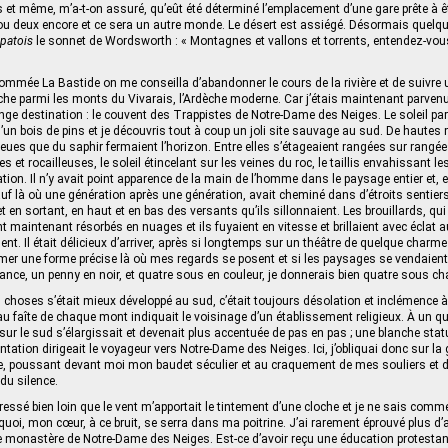
es et même, m’a-t-on assuré, qu’eût été déterminé l’emplacement d’une gare prête à ê
u deux encore et ce sera un autre monde. Le désert est assiégé. Désormais quel
patois
le sonnet de Wordsworth : « Montagnes et vallons et torrents, entendez-vou
ommée La Bastide on me conseilla d’abandonner le cours de la rivière et de suivre 
che parmi les monts du Vivarais, l’Ardèche moderne. Car j’étais maintenant parven
ge destination : le couvent des Trappistes de Notre-Dame des Neiges. Le soleil pa
 d’un bois de pins et je découvris tout à coup un joli site sauvage au sud. De haute
eues que du saphir fermaient l’horizon. Entre elles s’étageaient rangées sur rang
s et rocailleuses, le soleil étincelant sur les veines du roc, le taillis envahissant le
ation. Il n’y avait point apparence de la main de l’homme dans le paysage entier et, e
f là où une génération après une génération, avait cheminé dans d’étroits sentiers
 en sortant, en haut et en bas des versants qu’ils sillonnaient. Les brouillards, qu
nt maintenant résorbés en nuages et ils fuyaient en vitesse et brillaient avec éclat au
nt. Il était délicieux d’arriver, après si longtemps sur un théâtre de quelque charm
mer une forme précise là où mes regards se posent et si les paysages se vendaie
ce, un penny en noir, et quatre sous en couleur, je donnerais bien quatre sous ch
s choses s’était mieux développé au sud, c’était toujours désolation et inclémence 
au faîte de chaque mont indiquait le voisinage d’un établissement religieux. À un qu
 sur le sud s’élargissait et devenait plus accentuée de pas en pas ; une blanche stat
ntation dirigeait le voyageur vers Notre-Dame des Neiges. Ici, j’obliquai donc sur la
e, poussant devant moi mon baudet séculier et au craquement de mes souliers et 
 du silence.
ressé bien loin que le vent m’apportait le tintement d’une cloche et je ne sais comm
rquoi, mon cœur, à ce bruit, se serra dans ma poitrine. J’ai rarement éprouvé plus d
 monastère de Notre-Dame des Neiges. Est-ce d’avoir reçu une éducation protestant