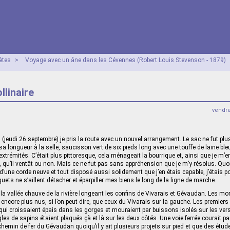
ètes
>
Voyage avec un âne dans les Cévennes (Robert Louis Stevenson - 1879)
llinaire
vendr
(jeudi 26 septembre) je pris la route avec un nouvel arrangement. Le sac ne fut plu
a longueur à la selle, saucisson vert de six pieds long avec une touffe de laine ble
 extrémités. C’était plus pittoresque, cela ménageait la bourrique et, ainsi que je m’e
é, qu’il ventât ou non. Mais ce ne fut pas sans appréhension que je m’y résolus. Quoi
 d’une corde neuve et tout disposé aussi solidement que j’en étais capable, j’étais p
quets ne s’aillent détacher et éparpiller mes biens le long de la ligne de marche.
la vallée chauve de la rivière longeant les confins de Vivarais et Gévaudan. Les 
t encore plus nus, si l’on peut dire, que ceux du Vivarais sur la gauche. Les premiers
s qui croissaient épais dans les gorges et mouraient par buissons isolés sur les ver
s de sapins étaient plaqués çà et là sur les deux côtés. Une voie ferrée courait paral
hemin de fer du Gévaudan quoiqu’il y ait plusieurs projets sur pied et que des étu