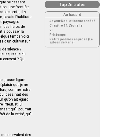
n que ne cessant
Top Articles
ion, une frontière
adolescents, il y
Au hasard
 j’avais l’habitude
Joyeux Noël et bonne année !
de paysages
Chapitre 14. L’échelle
un des héros de
VI
rt à pousser la
Printemps
quelque temps voici
Petits poèmes en prose (Le
se d’un cultivateur.
spleen de Paris)
u de silence ?
tieuse, issue du
au couvent ? Qui
ne grosse figure
éplaisir que je ne
 alors, comme notre
 qui dessinait des
ur qu’on ait égard
Prieur, et lui
nsait qu’il pourrait
t de la vérité, qu’il
 qui recevaient des