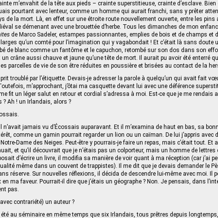
inte m’envahit de la tête aux pieds – crainte superstitieuse, crainte d’esclave. Bie
nuais pourtant avec lenteur, comme un homme qui aurait franchi, sans y prêter attent
ys de la mort. Là, en effet sur une étroite route nouvellement ouverte, entre les pins 
iéval se démenant avec une brouettée d’herbe. Tous les dimanches de mon enfance,
ites
de Marco Sadeler, estampes passionnantes, emplies de bois et de champs et 
rges qu’un comté pour l’imagination qui y vagabondait ! Et c’était là sans doute 
nrobé de blanc comme un fantôme et le capuchon, retombé sur son dos dans son effo
 un crâne aussi chauve et jaune qu’une tête de mort. Il aurait pu avoir été enterré 
les parcelles de vie de son être réduites en poussière et brisées au contact de la her
sprit troublé par l’étiquette. Devais-je adresser la parole à quelqu’un qui avait fait vœ
utefois, m’approchant, j’ôtai ma casquette devant lui avec une déférence supersti
 me fit un léger salut en retour et cordial s’adressa à moi. Est-ce que je me rendais 
 ? Ah ! un Irlandais, alors ?
cossais.
il n’avait jamais vu d’Écossais auparavant. Et il m’examina de haut en bas, sa bon
térêt, comme un gamin pourrait regarder un lion ou un caïman. De lui j’appris avec d
 Notre-Dame des Neiges. Peut-être y pourrais-je faire un repas, mais c’était tout. Et
uait, et qu’il découvrait que je n’étais pas un colporteur, mais un homme de lettres
sait d’écrire un livre, il modifia sa manière de voir quant à ma réception (car j’ai pe
alité même dans un couvent de trappistes). Il me dit que je devais demander le Père 
s réserve. Sur nouvelles réflexions, il décida de descendre lui-même avec moi. Il pe
en ma faveur. Pourrait-il dire que j’étais un géographe ? Non. Je pensais, dans l’intérê
ent pas.
(avec contrariété) un auteur ?
ait été au séminaire en même temps que six Irlandais, tous prêtres depuis longtemps,