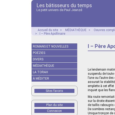
Les bâtisseurs du temps
Le petit univers de Paul Jeanzé
Accueil du site
>
MÉDIATHÈQUE
>
Oeuvres compl
>
I – Père Apollinaire
I – Père Apo
ROMANS ET NOUVELLES
POÉZIES
DIVERS
MÉDIATHÈQUE
Le lendemain matin 
LA TORAH
suspendu de toute s
l’une ou l’autre des
À MÉDITER
assurait la stabilit
emplette à cet effet
inquiet que les flan
Sites favoris
Ma route remontait 
sur la droite étaien
Plan du site
de taillis rabougri
De sombres rectangle
Connexion
Unique tronçon de c