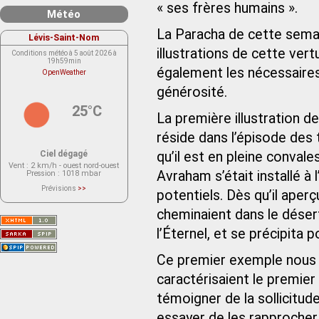
« ses frères humains ».
Météo
La Paracha de cette semai
Lévis-Saint-Nom
illustrations de cette ver
Conditions météo à 5 août 2026 à
19h59min
également les nécessaires 
OpenWeather
générosité.
25°C
La première illustration d
réside dans l’épisode des 
Ciel dégagé
qu’il est en pleine convale
Vent
: 2 km/h - ouest nord-ouest
Avraham s’était installé à 
Pression
: 1018 mbar
Prévisions
>>
potentiels. Dès qu’il aper
Le service OpenWeather ne fournit
actuellement aucune prévision
cheminaient dans le déser
météorologique sur le lieu Lévis-
Saint-Nom.
Veuillez consulter le message du
l’Éternel, et se précipita po
service ci-dessous.
(401 - Invalid API key. Please see
https://openweathermap.org/faq#error401
Ce premier exemple nous r
for more info.)
caractérisaient le premier p
témoigner de la sollicitud
essayer de les rapprocher 