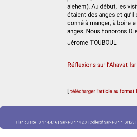
alehem). Au début, les vis
étaient des anges et qu’il 
donné à manger, à boire et 
anges. Nous honorons D.ie
Jérome TOUBOUL
Réflexions sur l’Ahavat Isr
[
télécharger l'article au format
Plan du site
|
SPIP 4.4.16
|
Sarka-SPIP 4.2.0
|
Collectif Sarka-SPIP
|
GPLv3