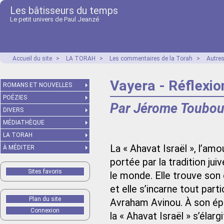
Les bâtisseurs du temps
Le petit univers de Paul Jeanzé
Accueil du site
>
LA TORAH
>
Les commentaires de la Torah
>
Autre
Vayera - Réflexion
ROMANS ET NOUVELLES
POÉZIES
Par Jérome Toubou
DIVERS
MÉDIATHÈQUE
LA TORAH
La « Ahavat Israël », l’am
À MÉDITER
portée par la tradition ju
Sites favoris
le monde. Elle trouve son 
et elle s’incarne tout par
Plan du site
Avraham Avinou. À son époq
Connexion
la « Ahavat Israël » s’élar