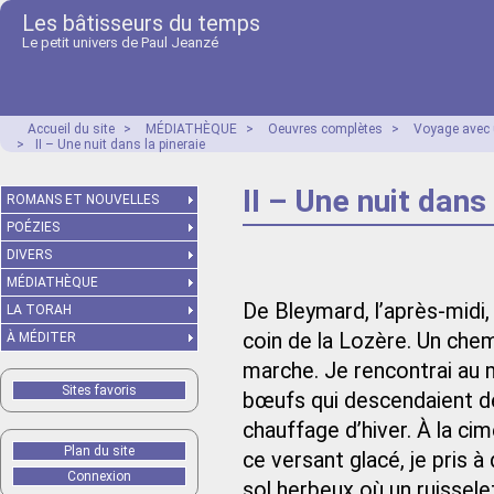
Les bâtisseurs du temps
Le petit univers de Paul Jeanzé
Accueil du site
>
MÉDIATHÈQUE
>
Oeuvres complètes
>
Voyage avec 
>
II – Une nuit dans la pineraie
II – Une nuit dans
ROMANS ET NOUVELLES
POÉZIES
DIVERS
MÉDIATHÈQUE
De Bleymard, l’après-midi, b
LA TORAH
coin de la Lozère. Un chem
À MÉDITER
marche. Je rencontrai au 
Sites favoris
bœufs qui descendaient des
chauffage d’hiver. À la cim
Plan du site
ce versant glacé, je pris à
Connexion
sol herbeux où un ruissel