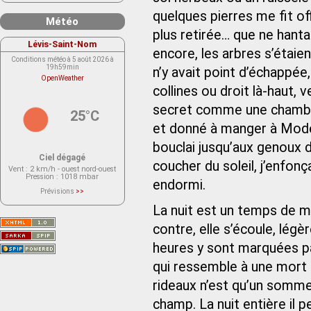
quelques pierres me fit of
Météo
plus retirée… que ne hanta
Lévis-Saint-Nom
encore, les arbres s’étaien
Conditions météo à 5 août 2026 à
19h59min
n’y avait point d’échappée,
OpenWeather
collines ou droit là-haut, 
secret comme une chambre.
25°C
et donné à manger à Modes
bouclai jusqu’aux genoux d
Ciel dégagé
coucher du soleil, j’enfo
Vent
: 2 km/h - ouest nord-ouest
Pression
: 1018 mbar
endormi.
Prévisions
>>
Le service OpenWeather ne fournit
actuellement aucune prévision
La nuit est un temps de mo
météorologique sur le lieu Lévis-
Saint-Nom.
contre, elle s’écoule, légè
Veuillez consulter le message du
service ci-dessous.
(401 - Invalid API key. Please see
heures y sont marquées pa
https://openweathermap.org/faq#error401
for more info.)
qui ressemble à une mort
rideaux n’est qu’un sommei
champ. La nuit entière il p