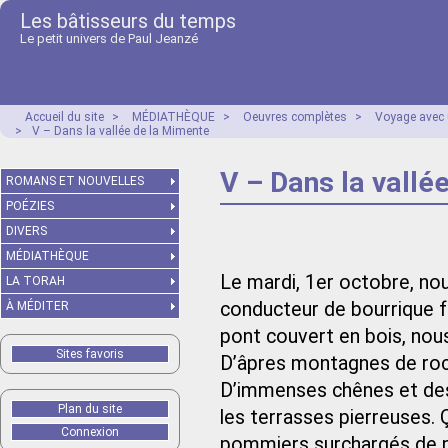
Les bâtisseurs du temps
Le petit univers de Paul Jeanzé
Accueil du site
>
MÉDIATHÈQUE
>
Oeuvres complètes
>
Voyage avec 
>
V – Dans la vallée de la Mimente
V – Dans la vallé
ROMANS ET NOUVELLES
POÉZIES
DIVERS
MÉDIATHÈQUE
Le mardi, 1er octobre, no
LA TORAH
conducteur de bourrique f
À MÉDITER
pont couvert en bois, nous
Sites favoris
D’âpres montagnes de roch
D’immenses chênes et des 
Plan du site
les terrasses pierreuses. 
Connexion
pommiers surchargés de p