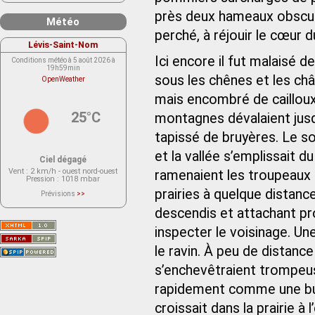
près deux hameaux obscurs,
Météo
perché, à réjouir le cœur d
Lévis-Saint-Nom
Ici encore il fut malaisé
Conditions météo à 5 août 2026 à
19h59min
sous les chênes et les chât
OpenWeather
mais encombré de cailloux é
25°C
montagnes dévalaient jusq
tapissé de bruyères. Le sol
et la vallée s’emplissait
Ciel dégagé
Vent
: 2 km/h - ouest nord-ouest
ramenaient les troupeaux à
Pression
: 1018 mbar
prairies à quelque distance 
Prévisions
>>
Le service OpenWeather ne fournit
actuellement aucune prévision
descendis et attachant pr
météorologique sur le lieu Lévis-
Saint-Nom.
inspecter le voisinage. Un
Veuillez consulter le message du
service ci-dessous.
(401 - Invalid API key. Please see
le ravin. À peu de distance
https://openweathermap.org/faq#error401
for more info.)
s’enchevêtraient trompeus
rapidement comme une bu
croissait dans la prairie à