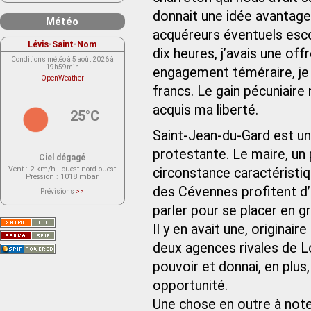
donnait une idée avantag
Météo
acquéreurs éventuels esc
Lévis-Saint-Nom
dix heures, j’avais une off
Conditions météo à 5 août 2026 à
19h59min
engagement téméraire, je la
OpenWeather
francs. Le gain pécuniaire 
acquis ma liberté.
25°C
Saint-Jean-du-Gard est un
protestante. Le maire, un 
Ciel dégagé
Vent
: 2 km/h - ouest nord-ouest
circonstance caractéristi
Pression
: 1018 mbar
des Cévennes profitent d’u
Prévisions
>>
Le service OpenWeather ne fournit
actuellement aucune prévision
parler pour se placer en
météorologique sur le lieu Lévis-
Saint-Nom.
Il y en avait une, originair
Veuillez consulter le message du
service ci-dessous.
(401 - Invalid API key. Please see
deux agences rivales de Lo
https://openweathermap.org/faq#error401
for more info.)
pouvoir et donnai, en plus
opportunité.
Une chose en outre à noter