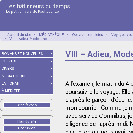
Les bâtisseurs du temps
Le petit univers de Paul Jeanzé
Accueil du site
>
MÉDIATHÈQUE
>
Oeuvres complètes
>
Voyage avec 
>
VIII – Adieu, Modestine !
VIII – Adieu, Mode
ROMANS ET NOUVELLES
POÉZIES
DIVERS
MÉDIATHÈQUE
À l’examen, le matin du 4
LA TORAH
poursuivre le voyage. Elle
À MÉDITER
d’après le garçon d’écurie.
Sites favoris
mon courrier. Comme je me
avec service d’omnibus, je
Plan du site
diligence de l’après-midi. 
Connexion
charreton qui nous avait s