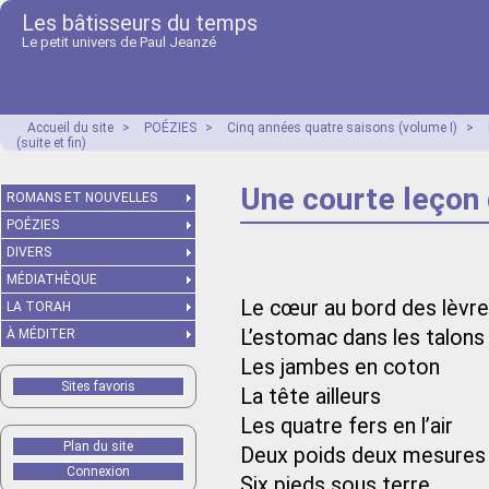
Les bâtisseurs du temps
Le petit univers de Paul Jeanzé
Accueil du site
>
POÉZIES
>
Cinq années quatre saisons (volume I)
>
(suite et fin)
Une courte leçon 
ROMANS ET NOUVELLES
POÉZIES
DIVERS
MÉDIATHÈQUE
Le cœur au bord des lèvr
LA TORAH
L’estomac dans les talons
À MÉDITER
Les jambes en coton
Sites favoris
La tête ailleurs
Les quatre fers en l’air
Plan du site
Deux poids deux mesures
Connexion
Six pieds sous terre