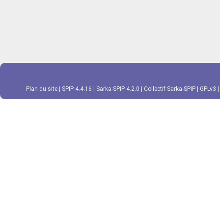
Plan du site
|
SPIP 4.4.16
|
Sarka-SPIP 4.2.0
|
Collectif Sarka-SPIP
|
GPLv3