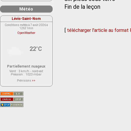
Fin de la leçon
Météo
Lévis-Saint-Nom
Conditions météo à 7 août 2026 à
12h31min
[
télécharger l'article au format
OpenWeather
22°C
Partiellement nuageux
Vent
: 3 km/h - nord-est
Pression
: 1023 mbar
Prévisions
>>
Le service OpenWeather ne fournit
actuellement aucune prévision
météorologique sur le lieu Lévis-
Saint-Nom.
Veuillez consulter le message du
service ci-dessous.
(401 - Invalid API key. Please see
https://openweathermap.org/faq#error401
for more info.)