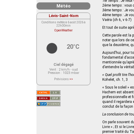
1er temps : Je veux 
Météo
2ème temps : vous d
3ème temps : Je vous
4ème temps : Je vous
Lévis-Saint-Nom
Vaéra (ch 6, v 6-7)
Conditions météo à 6 août 2026 à
22h00min
Et tout de suite ap
OpenWeather
Cette parole est la 
noter que lors de c
que la deuxième, qu
20°C
Aujourd’hui, pour to
fondamental d’accep
mentionnée qu’après
Ciel dégagé
d’entendre la vérita
Vent
: 2 km/h - sud
Pression
: 1023 mbar
« Quel profit tire l’
Prévisions
>>
Kohelet, ch. 1, 3
Le service OpenWeather ne fournit
actuellement aucune prévision
« Sous le soleil » 
météorologique sur le lieu Lévis-
Hachem est absent. 
Saint-Nom.
Veuillez consulter le message du
professionnelle et f
service ci-dessous.
quand il regardera e
(401 - Invalid API key. Please see
https://openweathermap.org/faq#error401
conclut de la façon 
for more info.)
La conclusion de tou
On parle souvent du
Livre » ; Et si le L
premier traité du T