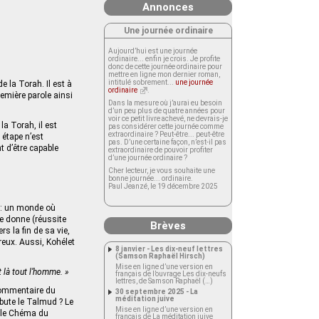
Annonces
Une journée ordinaire
Aujourd’hui est une journée
ordinaire... enfin je crois. Je profite
donc de cette journée ordinaire pour
mettre en ligne mon dernier roman,
intitulé sobrement...
une journée
e la Torah. Il est à
ordinaire
.
emière parole ainsi
Dans la mesure où j’aurai eu besoin
d’un peu plus de quatre années pour
voir ce petit livre achevé, ne devrais-je
la Torah, il est
pas considérer cette journée comme
extraordinaire ? Peut-être... peut-être
 étape n’est
pas. D’une certaine façon, n’est-il pas
t d’être capable
extraordinaire de pouvoir profiter
d’une journée ordinaire ?
Cher lecteur, je vous souhaite une
bonne journée... ordinaire.
Paul Jeanzé, le 19 décembre 2025
l : un monde où
se donne (réussite
Brèves
s la fin de sa vie,
ureux. Aussi, Kohélet
8 janvier - Les dix-neuf lettres
(Samson Raphaël Hirsch)
Mise en ligne d’une version en
 là tout l’homme. »
français de l’ouvrage Les dix-neufs
lettres, de Samson Raphaël (…)
 commentaire du
30 septembre 2025 - La
méditation juive
débute le Talmud ? Le
Mise en ligne d’une version en
r le Chéma du
français de La méditation juive