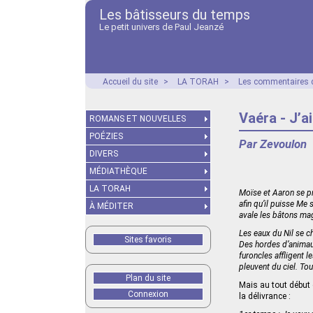
Les bâtisseurs du temps
Le petit univers de Paul Jeanzé
Accueil du site
>
LA TORAH
>
Les commentaires d
Vaéra - J’a
ROMANS ET NOUVELLES
POÉZIES
Par Zevoulon
DIVERS
MÉDIATHÈQUE
LA TORAH
Moïse et Aaron se pr
afin qu’il puisse Me
À MÉDITER
avale les bâtons mag
Les eaux du Nil se c
Sites favoris
Des hordes d’animau
furoncles affligent 
pleuvent du ciel. Tou
Plan du site
Mais au tout début
Connexion
la délivrance :