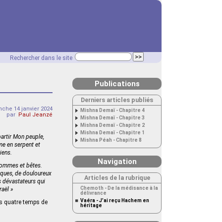
Rechercher dans le site
Publications
Derniers articles publiés
che 14 janvier 2024
Mishna Demaï - Chapitre 4
par
Paul Jeanzé
Mishna Demaï - Chapitre 3
Mishna Demaï - Chapitre 2
Mishna Demaï - Chapitre 1
artir Mon peuple,
Mishna Péah - Chapitre 8
me en serpent et
iens.
Navigation
 hommes et bêtes.
iques, de douloureux
Articles de la rubrique
s dévastateurs qui
Chemoth - De la médisance à la
raël »
délivrance
Vaéra - J’ai reçu Hachem en
es quatre temps de
héritage