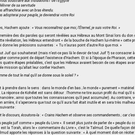
vous soustraire aux tribulations1 de l’Égypte
élivrer de sa servitude
 affranchirai avec un bras étendu.
 adopterai pour peuple, je deviendrai votre Roi
rès, Hachem ajoute :
« Vous reconnaîtrez que moi, l’Éternel, je suis votre Roi. »
première des dix paroles qui seront révélées aux Hébreux au Mont Sinaï lors du don d
ette révélation, les Hébreux entendront « de la bouche de Hachem lui-même » cette pr
i donne les précisions suivantes : « Tu n’auras point d’autre Roi que moi. »
ut Juif qui souhaiterait (mais n’est-ce pas là le devoir de tout Juif ?) se consacrer à 
ter comme point de départ l’existence d’Hachem. Et si à l’époque de Pharaon, cette
 quatre étapes préalables, c’est que les Hébreux avaient besoin de ces étapes avan
ble mission qu’allait leur confier Hachem.
homme de tout le mal qu’il se donne sous le soleil ? »
est à prendre dans le sens : dans le monde d’en bas ; le monde « purement » matérie
La réponse de Kohélet est sans détour : l’homme ne tire aucun profit du mal qu’il 
inancière ; ainsi que toutes les connaissances qu’il peut accumuler). Au contraire, ver
n arrière, il s’apercevra que tout ce qu’il aura fait était inutile et en sera très malhe
suivante :
t le discours, écoutons-la : « Crains Hachem et observe ses commandements ; car c’est
 peuple juif comme « peuple du Livre ». Il serait plus juste de parler de « peuple du
ivre est la Torah, alors le « commentaire du Livre », c’est le Talmud. De quelle façon 
almud apporte les réponses à la question suivante : « À quel moment doit-on récite