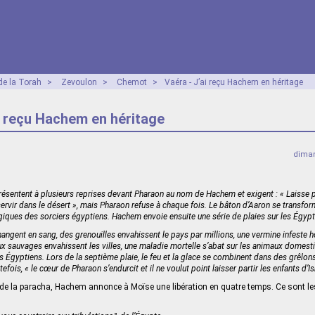
e la Torah
>
Zevoulon
>
Chemot
>
Vaéra - J’ai reçu Hachem en héritage
i reçu Hachem en héritage
diman
ésentent à plusieurs reprises devant Pharaon au nom de Hachem et exigent : « Laisse p
 servir dans le désert », mais Pharaon refuse à chaque fois. Le bâton d’Aaron se transfor
iques des sorciers égyptiens. Hachem envoie ensuite une série de plaies sur les Égypt
hangent en sang, des grenouilles envahissent le pays par millions, une vermine infeste
x sauvages envahissent les villes, une maladie mortelle s’abat sur les animaux domest
les Égyptiens. Lors de la septième plaie, le feu et la glace se combinent dans des grêlon
tefois, « le cœur de Pharaon s’endurcit et il ne voulut point laisser partir les enfants d’Is
 de la paracha, Hachem annonce à Moïse une libération en quatre temps. Ce sont l