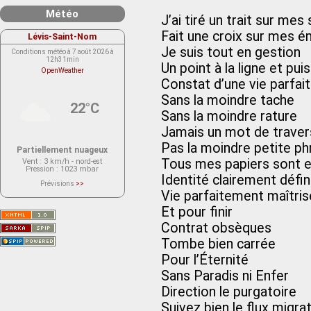
Météo
J’ai tiré un trait sur me
Fait une croix sur mes 
Lévis-Saint-Nom
Je suis tout en gestion
Conditions météo à 7 août 2026 à
12h31min
Un point à la ligne et pui
OpenWeather
Constat d’une vie parfai
Sans la moindre tache
22°C
Sans la moindre rature
Jamais un mot de traver
Pas la moindre petite ph
Partiellement nuageux
Tous mes papiers sont e
Vent
: 3 km/h - nord-est
Pression
: 1023 mbar
Identité clairement défin
Prévisions
>>
Le service OpenWeather ne fournit
Vie parfaitement maîtri
actuellement aucune prévision
météorologique sur le lieu Lévis-
Et pour finir
Saint-Nom.
Veuillez consulter le message du
Contrat obsèques
service ci-dessous.
(401 - Invalid API key. Please see
Tombe bien carrée
https://openweathermap.org/faq#error401
for more info.)
Pour l’Éternité
Sans Paradis ni Enfer
Direction le purgatoire
Suivez bien le flux migra