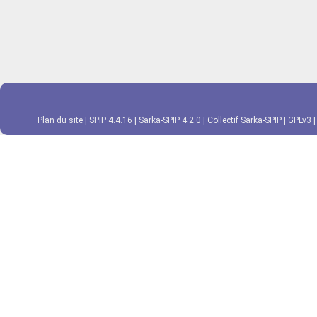
Plan du site
|
SPIP 4.4.16
|
Sarka-SPIP 4.2.0
|
Collectif Sarka-SPIP
|
GPLv3