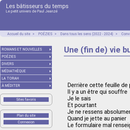
Les bâtisseurs du temps
Le petit univers de Paul Jeanzé
Accueil du site
>
POÉZIES
>
Dans tous les sens (2022 - 2024)
>
Conv
Une (fin de) vie 
ROMANS ET NOUVELLES
POÉZIES
DIVERS
MÉDIATHÈQUE
LA TORAH
Derrière cette feuille de
À MÉDITER
Il y a un être qui souffre
Je le sais
Sites favoris
Et pourtant
Je ne ressens absolumen
Plan du site
Quand je jette au panier
Connexion
Le formulaire mal rensei