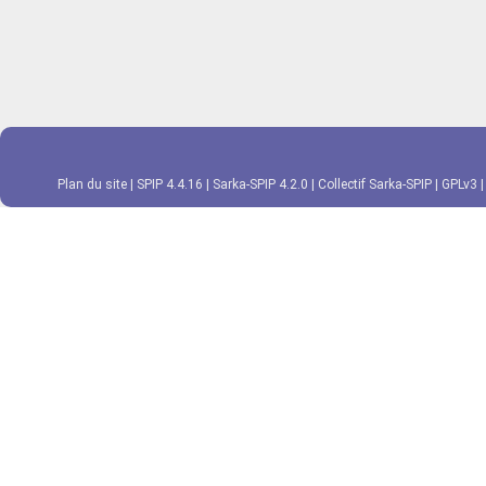
Plan du site
|
SPIP 4.4.16
|
Sarka-SPIP 4.2.0
|
Collectif Sarka-SPIP
|
GPLv3