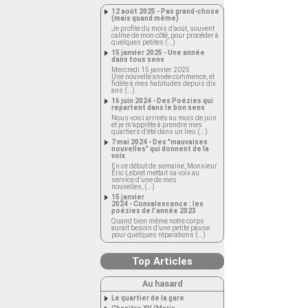
12 août 2025 - Pas grand-chose
(mais quand même)
Je profite du mois d’août, souvent
calme de mon côté, pour procéder à
quelques petites (…)
15 janvier 2025 - Une année
dans tous sens
Mercredi 15 janvier 2025
Une nouvelle année commence, et
fidèle à mes habitudes depuis dix
ans (…)
16 juin 2024 - Des Poézies qui
repartent dans le bon sens
Nous voici arrivés au mois de juin
et je m’apprête à prendre mes
quartiers d’été dans un lieu (…)
7 mai 2024 - Des "mauvaises
nouvelles" qui donnent de la
voix
En ce début de semaine, Monsieur
Éric Lebret mettait sa voix au
service d’une de mes
nouvelles, (…)
15 janvier
2024 - Convalescence : les
poézies de l’année 2023
Quand bien même notre corps
aurait besoin d’une petite pause
pour quelques réparations (…)
Top Articles
Au hasard
Le quartier de la gare