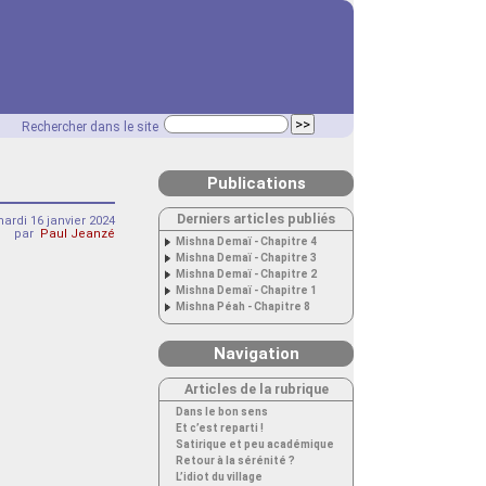
Rechercher dans le site
Publications
Derniers articles publiés
ardi 16 janvier 2024
par
Paul Jeanzé
Mishna Demaï - Chapitre 4
Mishna Demaï - Chapitre 3
Mishna Demaï - Chapitre 2
Mishna Demaï - Chapitre 1
Mishna Péah - Chapitre 8
Navigation
Articles de la rubrique
Dans le bon sens
Et c’est reparti !
Satirique et peu académique
Retour à la sérénité ?
L’idiot du village