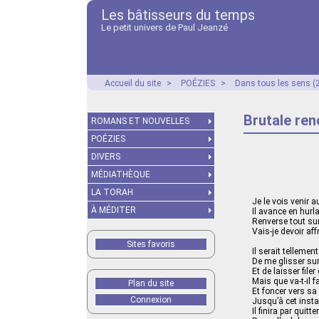
Les bâtisseurs du temps
Le petit univers de Paul Jeanzé
Accueil du site
>
POÉZIES
>
Dans tous les sens (
Brutale ren
ROMANS ET NOUVELLES
POÉZIES
DIVERS
MÉDIATHÈQUE
LA TORAH
Je le vois venir a
À MÉDITER
Il avance en hurl
Renverse tout su
Vais-je devoir af
Sites favoris
Il serait telleme
De me glisser sur
Et de laisser fil
Mais que va-t-il 
Plan du site
Et foncer vers sa
Connexion
Jusqu’à cet inst
Il finira par quitte