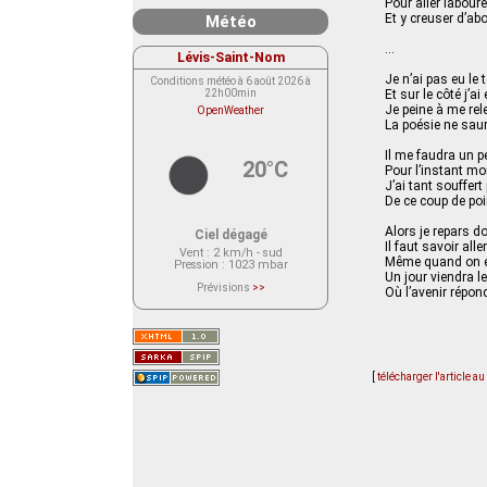
Pour aller labou
Et y creuser d’ab
Météo
…
Lévis-Saint-Nom
Je n’ai pas eu le 
Conditions météo à 6 août 2026 à
22h00min
Et sur le côté j’ai 
Je peine à me rel
OpenWeather
La poésie ne saura
Il me faudra un p
20°C
Pour l’instant mo
J’ai tant souffer
De ce coup de po
Alors je repars 
Ciel dégagé
Il faut savoir alle
Vent
: 2 km/h - sud
Même quand on es
Pression
: 1023 mbar
Un jour viendra l
Prévisions
>>
Où l’avenir répon
Le service OpenWeather ne fournit
actuellement aucune prévision
météorologique sur le lieu Lévis-
Saint-Nom.
Veuillez consulter le message du
service ci-dessous.
(401 - Invalid API key. Please see
[
télécharger l'article a
https://openweathermap.org/faq#error401
for more info.)