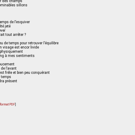
rer des champs
ominables sillons
temps de l’esquiver
été jeté
ever
it tout arrêter ?
eu de temps pour retrouver l’équilibre
n visage est encor livide
t physiquement
ing à mes sentiments
doucement
r de l’avant
t frêle et bien peu conquérant
e temps
dra présent
u format PDF
]