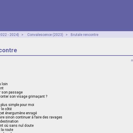
2022 - 2024)
>
Convalescence (2023)
>
Brutale rencontre
contre
m
u loin
ant
r son passage
fronter son visage grimaçant ?
nt plus simple pour moi
 le côté
er cet énergumène enragé
faire sinon continuer à faire des ravages
 destination
ant où sans nul doute
r la route