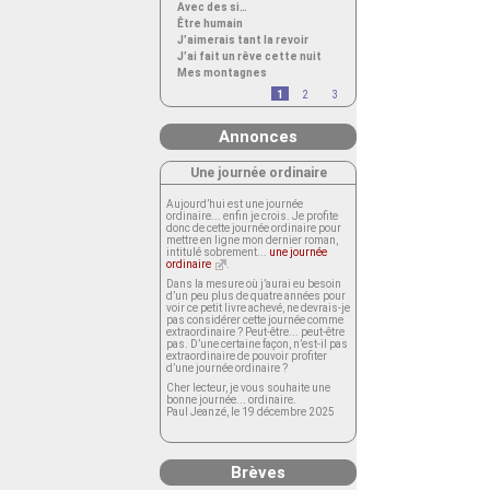
Avec des si…
Être humain
J’aimerais tant la revoir
J’ai fait un rêve cette nuit
Mes montagnes
1
2
3
Annonces
Une journée ordinaire
Aujourd’hui est une journée
ordinaire... enfin je crois. Je profite
donc de cette journée ordinaire pour
mettre en ligne mon dernier roman,
intitulé sobrement...
une journée
ordinaire
.
Dans la mesure où j’aurai eu besoin
d’un peu plus de quatre années pour
voir ce petit livre achevé, ne devrais-je
pas considérer cette journée comme
extraordinaire ? Peut-être... peut-être
pas. D’une certaine façon, n’est-il pas
extraordinaire de pouvoir profiter
d’une journée ordinaire ?
Cher lecteur, je vous souhaite une
bonne journée... ordinaire.
Paul Jeanzé, le 19 décembre 2025
Brèves