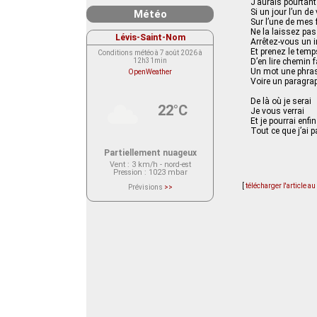
J’aurais pourtant
Si un jour l’un d
Météo
Sur l’une de mes f
Ne la laissez pas
Lévis-Saint-Nom
Arrêtez-vous un 
Et prenez le temp
Conditions météo à 7 août 2026 à
12h31min
D’en lire chemin 
Un mot une phra
OpenWeather
Voire un paragrap
De là où je serai
22°C
Je vous verrai
Et je pourrai enfin
Tout ce que j’ai
Partiellement nuageux
Vent
: 3 km/h - nord-est
Pression
: 1023 mbar
[
télécharger l'article a
Prévisions
>>
Le service OpenWeather ne fournit
actuellement aucune prévision
météorologique sur le lieu Lévis-
Saint-Nom.
Veuillez consulter le message du
service ci-dessous.
(401 - Invalid API key. Please see
https://openweathermap.org/faq#error401
for more info.)