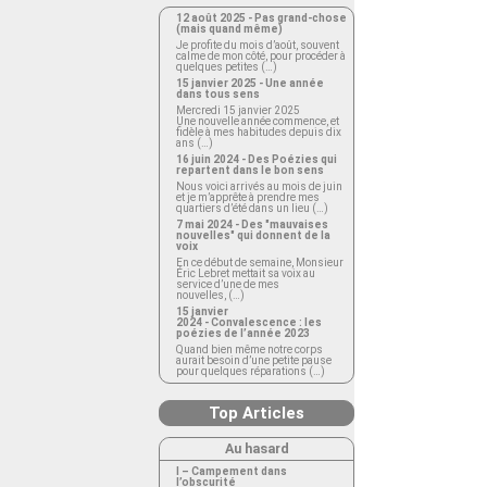
12 août 2025 - Pas grand-chose
(mais quand même)
Je profite du mois d’août, souvent
calme de mon côté, pour procéder à
quelques petites (…)
15 janvier 2025 - Une année
dans tous sens
Mercredi 15 janvier 2025
Une nouvelle année commence, et
fidèle à mes habitudes depuis dix
ans (…)
16 juin 2024 - Des Poézies qui
repartent dans le bon sens
Nous voici arrivés au mois de juin
et je m’apprête à prendre mes
quartiers d’été dans un lieu (…)
7 mai 2024 - Des "mauvaises
nouvelles" qui donnent de la
voix
En ce début de semaine, Monsieur
Éric Lebret mettait sa voix au
service d’une de mes
nouvelles, (…)
15 janvier
2024 - Convalescence : les
poézies de l’année 2023
Quand bien même notre corps
aurait besoin d’une petite pause
pour quelques réparations (…)
Top Articles
Au hasard
I – Campement dans
l’obscurité