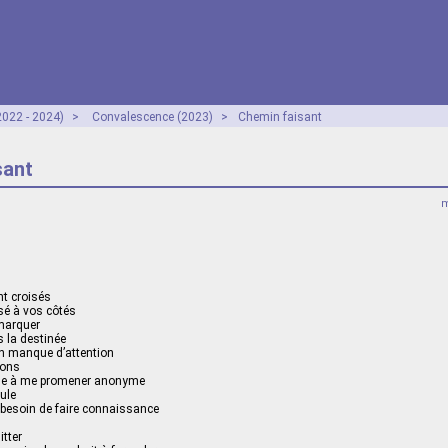
2022 - 2024)
>
Convalescence (2023)
>
Chemin faisant
sant
m
t croisés
sé à vos côtés
marquer
 la destinée
n manque d’attention
ions
ime à me promener anonyme
oule
 besoin de faire connaissance
tter