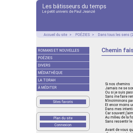
Les bâtisseurs du temps
Le petit univers de Paul Jeanzé
Accueil du site
>
POÉZIES
>
Dans tous les sens (
Chemin fai
ROMANS ET NOUVELLES
POÉZIES
DIVERS
MÉDIATHÈQUE
LA TORAH
Si nos chemins
À MÉDITER
Jamais ne se son
Ou si je suis pas
Sans me faire re
N’incriminons pas
Sites favoris
Et encor moins u
Dans mes intent
Car souvent j’a
Au milieu de la f
Plan du site
Sans ressentir le
Connexion
Avant de vous qui