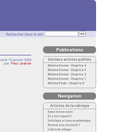
Rechercher dans le site
Publications
Derniers articles publiés
ardi 16 janvier 2024
par
Paul Jeanzé
Mishna Demaï - Chapitre 4
Mishna Demaï - Chapitre 3
Mishna Demaï - Chapitre 2
Mishna Demaï - Chapitre 1
Mishna Péah - Chapitre 8
Navigation
Articles de la rubrique
Dans le bon sens
Et c’est reparti !
Satirique et peu académique
Retour à la sérénité ?
L’idiot du village