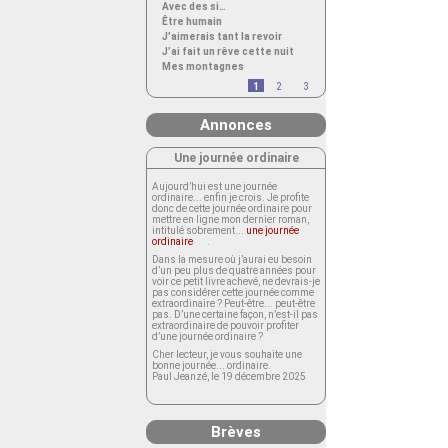
Avec des si…
Être humain
J’aimerais tant la revoir
J’ai fait un rêve cette nuit
Mes montagnes
1
2
3
Annonces
Une journée ordinaire
Aujourd’hui est une journée
ordinaire... enfin je crois. Je profite
donc de cette journée ordinaire pour
mettre en ligne mon dernier roman,
intitulé sobrement...
une journée
ordinaire
.
Dans la mesure où j’aurai eu besoin
d’un peu plus de quatre années pour
voir ce petit livre achevé, ne devrais-je
pas considérer cette journée comme
extraordinaire ? Peut-être... peut-être
pas. D’une certaine façon, n’est-il pas
extraordinaire de pouvoir profiter
d’une journée ordinaire ?
Cher lecteur, je vous souhaite une
bonne journée... ordinaire.
Paul Jeanzé, le 19 décembre 2025
Brèves