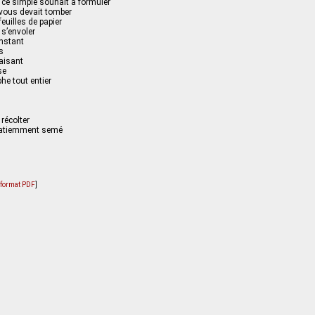
 ce simple souhait à formuler
e vous devait tomber
euilles de papier
 s’envoler
instant
s
faisant
se
he tout entier
 récolter
 patiemment semé
u format PDF
]