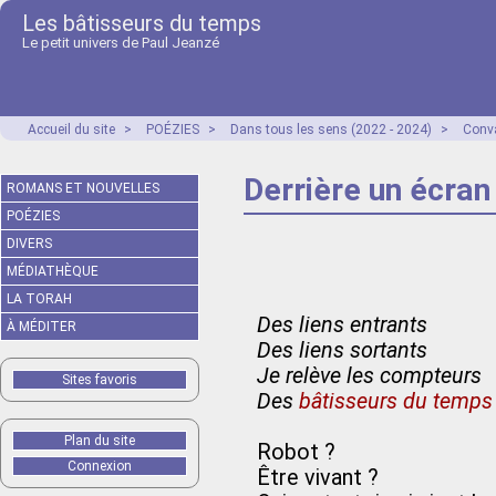
Les bâtisseurs du temps
Le petit univers de Paul Jeanzé
Accueil du site
>
POÉZIES
>
Dans tous les sens (2022 - 2024)
>
Conv
Derrière un écran
ROMANS ET NOUVELLES
POÉZIES
DIVERS
MÉDIATHÈQUE
LA TORAH
Des liens entrants
À MÉDITER
Des liens sortants
Je relève les compteurs
Sites favoris
Des
bâtisseurs du temps
Plan du site
Robot ?
Connexion
Être vivant ?