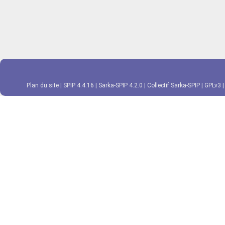
Plan du site
|
SPIP 4.4.16
|
Sarka-SPIP 4.2.0
|
Collectif Sarka-SPIP
|
GPLv3