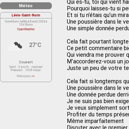
Qui es-tu, toi qui vient h
Météo
Pourquoi laisses-tu si p
Et si tu n’étais qu’un mir
Lévis-Saint-Nom
Une poussière dans le ve
Conditions météo à 8 août 2026 à
13h18min
Une simple donnée perdu
OpenWeather
Cela fait pourtant longt
27°C
Ce petit commentaire bie
Qui viendra me prouver q
M’accorderez-vous un jo
Couvert
Juste un peu de votre te
Vent
: 5 km/h - nord-est
Pression
: 1018 mbar
Prévisions
>>
Le service OpenWeather ne fournit
Cela fait si longtemps qu
actuellement aucune prévision
météorologique sur le lieu Lévis-
Une poussière dans le ve
Saint-Nom.
Veuillez consulter le message du
Une donnée perdue derri
service ci-dessous.
(401 - Invalid API key. Please see
Je ne suis pas bien exig
https://openweathermap.org/faq#error401
for more info.)
Je veux simplement sort
Profiter du temps prése
Même imparfaitement
Discuter avec le premier