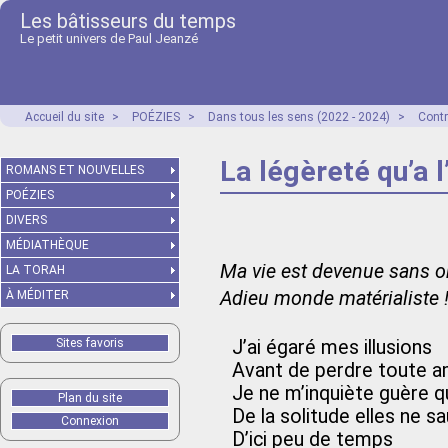
Les bâtisseurs du temps
Le petit univers de Paul Jeanzé
Accueil du site
>
POÉZIES
>
Dans tous les sens (2022 - 2024)
>
Contr
La légèreté qu’a l
ROMANS ET NOUVELLES
POÉZIES
DIVERS
MÉDIATHÈQUE
Ma vie est devenue sans o
LA TORAH
Adieu monde matérialiste 
À MÉDITER
Sites favoris
J’ai égaré mes illusions
Avant de perdre toute a
Je ne m’inquiète guère qu
Plan du site
De la solitude elles ne sa
Connexion
D’ici peu de temps