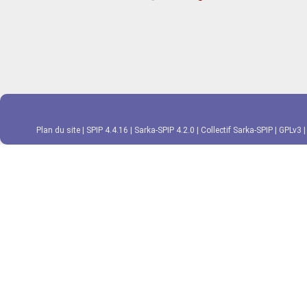
Plan du site
|
SPIP 4.4.16
|
Sarka-SPIP 4.2.0
|
Collectif Sarka-SPIP
|
GPLv3