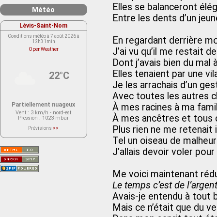
Elles se balanceront él
Météo
Entre les dents d’un jeun
Lévis-Saint-Nom
Conditions météo à 7 août 2026 à
En regardant derrière mo
12h31min
J’ai vu qu’il me restait 
OpenWeather
Dont j’avais bien du mal
Elles tenaient par une vil
22°C
Je les arrachais d’un ges
Avec toutes les autres c
Partiellement nuageux
À mes racines à ma fami
Vent
: 3 km/h - nord-est
À mes ancêtres et tous c
Pression
: 1023 mbar
Plus rien ne me retenait i
Prévisions
>>
Le service OpenWeather ne fournit
Tel un oiseau de malheur
actuellement aucune prévision
météorologique sur le lieu Lévis-
Saint-Nom.
J’allais devoir voler pour
Veuillez consulter le message du
service ci-dessous.
(401 - Invalid API key. Please see
https://openweathermap.org/faq#error401
Me voici maintenant rédu
for more info.)
Le temps c’est de l’argen
Avais-je entendu à tout
Mais ce n’était que du ve