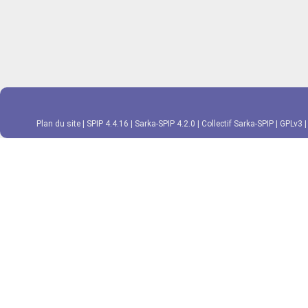
Plan du site
|
SPIP 4.4.16
|
Sarka-SPIP 4.2.0
|
Collectif Sarka-SPIP
|
GPLv3