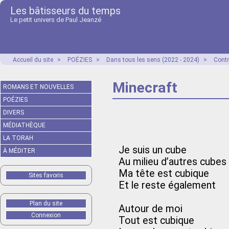
Les bâtisseurs du temps
Le petit univers de Paul Jeanzé
Accueil du site
>
POÉZIES
>
Dans tous les sens (2022 - 2024)
>
Contr
Minecraft
ROMANS ET NOUVELLES
POÉZIES
DIVERS
MÉDIATHÈQUE
LA TORAH
Je suis un cube
À MÉDITER
Au milieu d’autres cubes
Ma tête est cubique
Sites favoris
Et le reste également
Plan du site
Autour de moi
Connexion
Tout est cubique