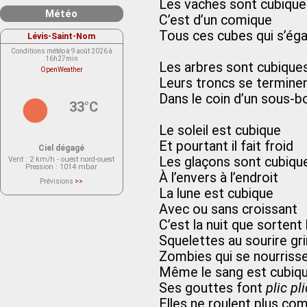
Les vaches sont cubique
Météo
C’est d’un comique
Tous ces cubes qui s’ég
Lévis-Saint-Nom
Conditions météo à 9 août 2026 à
16h27min
Les arbres sont cubique
OpenWeather
Leurs troncs se terminen
Dans le coin d’un sous-b
33°C
Le soleil est cubique
Et pourtant il fait froid
Ciel dégagé
Les glaçons sont cubiqu
Vent
: 2 km/h - ouest nord-ouest
Pression
: 1014 mbar
À l’envers à l’endroit
Prévisions
>>
Le service OpenWeather ne fournit
La lune est cubique
actuellement aucune prévision
météorologique sur le lieu Lévis-
Avec ou sans croissant
Saint-Nom.
Veuillez consulter le message du
C’est la nuit que sorten
service ci-dessous.
(401 - Invalid API key. Please see
Squelettes au sourire gr
https://openweathermap.org/faq#error401
for more info.)
Zombies qui se nourriss
Même le sang est cubiq
Ses gouttes font
plic pli
Elles ne roulent plus c